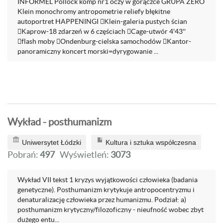
INFORMEL Pollock komp nr1 oczy w gorączce GRUPA ZERO
Klein monochromy antropometrie reliefy błękitne
autoportret HAPPENINGI Klein-galeria pustych ścian
Kaprow-18 zdarzeń w 6 częściach Cage-utwór 4'43''
flash moby Ondenburg-cielska samochodów Kantor-
panoramiczny koncert morski=dyrygowanie ...
Wykład - posthumanizm
Uniwersytet Łódzki
Kultura i sztuka współczesna
Pobrań:
497
Wyświetleń:
3073
Wykład VII tekst 1 kryzys wyjątkowości człowieka (badania
genetyczne). Posthumanizm krytykuje antropocentryzmu i
denaturalizację człowieka przez humanizmu. Podział: a)
posthumanizm krytyczny/filozoficzny - nieufność wobec zbyt
dużego entu...