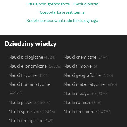
Działalność gospodarcza
Ewolucjonizm
Gospodarka przestrzenna
Kodeks postępowania administracyjnego
Dziedziny wiedzy
Nauki biologiczne
Nauki chemiczne
4524
2494
Nauki ekonomiczne
Nauki filmowe
16806
6
Nauki fizyczne
Nauki geograficzne
3146
2730
Nauki humanistyczne
Nauki matematyczne
5690
10439
Nauki medyczne
2370
Nauki prawne
Nauki rolnicze
15054
646
Nauki społeczne
Nauki techniczne
12426
14792
Nauki teologiczne
549