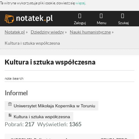
Ta witryna wykorzystuje pliki cookie, dowiedz się
więcej
.
Zaloguj
Menu
Szukaj
Notatek.pl
»
Dziedziny wiedzy
»
Nauki humanistyczne
»
Kultura i sztuka współczesna
Kultura i sztuka współczesna
note /search
Informel
Uniwersytet Mikołaja Kopernika w Toruniu
Kultura i sztuka współczesna
Pobrań:
217
Wyświetleń:
1365