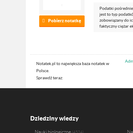
Podatki pośrednie 
jest to typ podat
zobowiązany do ich
Pobierz notatkę
faktyczny ciężar e
Admi
Notatek.pl to największa baza notatek w
Polsce.
Sprawdź teraz:
Dziedziny wiedzy
Nauki biologiczne
Na
4524