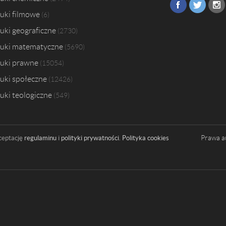
uki filmowe
6
uki geograficzne
2730
uki matematyczne
5690
uki prawne
15054
uki społeczne
12426
uki teologiczne
549
Prawa a
ceptację
regulaminu
i
polityki prywatności
.
Polityka cookies