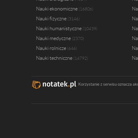
Nauki ekonomiczne
Na
16806
Nauki fizyczne
Na
3146
Nauki humanistyczne
Na
10439
Nauki medyczne
Na
2370
Nauki rolnicze
Na
646
Nauki techniczne
Na
14792
Korzystanie z serwisu oznacza ak