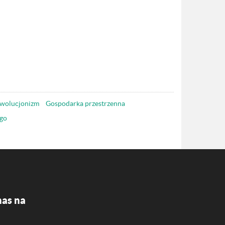
wolucjonizm
Gospodarka przestrzenna
go
nas na