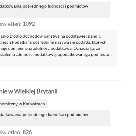
datkowania pośredniego ludności i podmiotów
wietleń:
1092
 jako źródło dochodów państwa na podstawie Islandii,
ęgrzech Podatkami pośrednimi nazywa się podatki, których
muje domniemaną zdolność podatkową. Oznacza to, że
ustalenia zdolności podatkowej opodatkowanego podmiotu
ie w Wielkiej Brytanii
onomiczny w Katowicach
datkowania pośredniego ludności i podmiotów
wietleń:
826