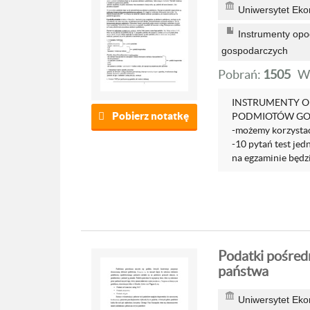
Uniwersytet Ek
Instrumenty opo
gospodarczych
Pobrań:
1505
W
INSTRUMENTY O
Pobierz notatkę
PODMIOTÓW GOSP
-możemy korzystać
-10 pytań test je
na egzaminie będzie
Podatki pośred
państwa
Uniwersytet Ek