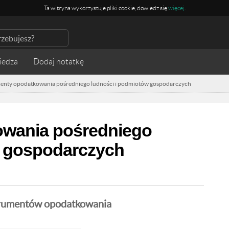
Ta witryna wykorzystuje pliki cookie, dowiedz się
więcej
.
iedza
enty opodatkowania pośredniego ludności i podmiotów gospodarczych
owania pośredniego
w gospodarczych
trumentów opodatkowania