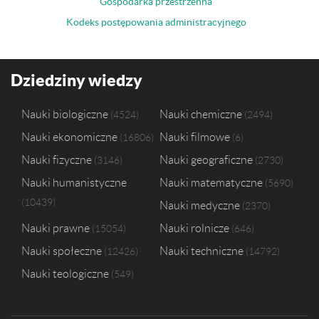
Gospodarka przestrzenna
Kodeks postępowania administracyjnego
Dziedziny wiedzy
Nauki biologiczne
Nauki chemiczne
4524
2494
Nauki ekonomiczne
Nauki filmowe
16806
6
Nauki fizyczne
Nauki geograficzne
3146
2730
Nauki humanistyczne
Nauki matematyczne
5690
10439
Nauki medyczne
2370
Nauki prawne
Nauki rolnicze
15054
646
Nauki społeczne
Nauki techniczne
12426
14792
Nauki teologiczne
549