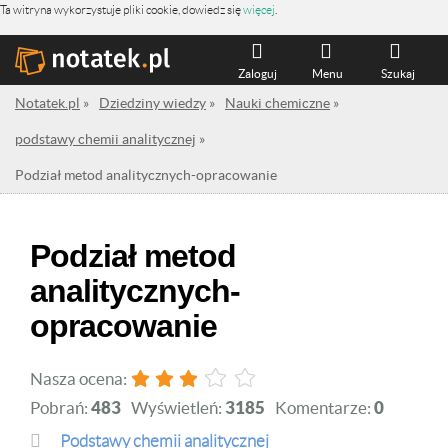
Ta witryna wykorzystuje pliki cookie, dowiedz się
więcej
.
Zaloguj
Menu
Szukaj
Notatek.pl
»
Dziedziny wiedzy
»
Nauki chemiczne
»
podstawy chemii analitycznej
»
Podział metod analitycznych-opracowanie
Podział metod
analitycznych-
opracowanie
Nasza ocena:
Pobrań:
483
Wyświetleń:
3185
Komentarze:
0
podstawy chemii analitycznej