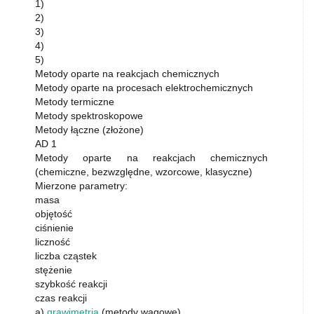
1)
2)
3)
4)
5)
Metody oparte na reakcjach chemicznych
Metody oparte na procesach elektrochemicznych
Metody termiczne
Metody spektroskopowe
Metody łączne (złożone)
AD 1
Metody oparte na reakcjach chemicznych
(chemiczne, bezwzględne, wzorcowe, klasyczne)
Mierzone parametry:
masa
objętość
ciśnienie
liczność
liczba cząstek
stężenie
szybkość reakcji
czas reakcji
a)
grawimetria
(metody wagowe)