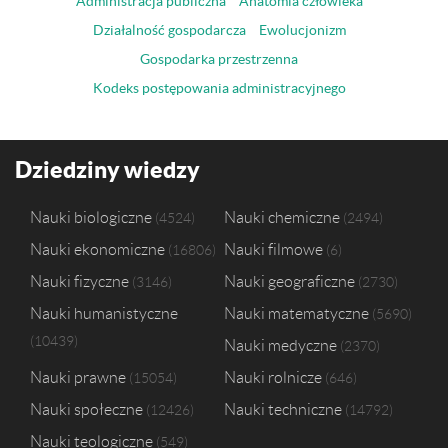
Administracja publiczna
Anatomia człowieka
Działalność gospodarcza
Ewolucjonizm
Gospodarka przestrzenna
Kodeks postępowania administracyjnego
Dziedziny wiedzy
Nauki biologiczne
Nauki chemiczne
4524
2494
Nauki ekonomiczne
Nauki filmowe
16806
6
Nauki fizyczne
Nauki geograficzne
3146
2730
Nauki humanistyczne
Nauki matematyczne
5690
10439
Nauki medyczne
2370
Nauki prawne
Nauki rolnicze
15054
646
Nauki społeczne
Nauki techniczne
12426
14792
Nauki teologiczne
549