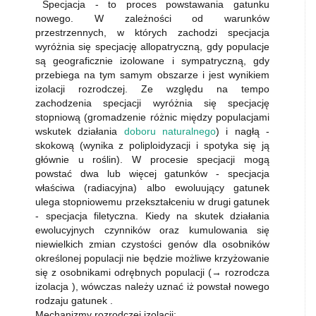
Specjacja - to proces powstawania gatunku
nowego. W zależności od warunków
przestrzennych, w których zachodzi specjacja
wyróżnia się specjację allopatryczną, gdy populacje
są geograficznie izolowane i sympatryczną, gdy
przebiega na tym samym obszarze i jest wynikiem
izolacji rozrodczej. Ze względu na tempo
zachodzenia specjacji wyróżnia się specjację
stopniową (gromadzenie różnic między populacjami
wskutek działania
doboru naturalnego
) i nagłą -
skokową (wynika z poliploidyzacji i spotyka się ją
głównie u roślin). W procesie specjacji mogą
powstać dwa lub więcej gatunków - specjacja
właściwa (radiacyjna) albo ewoluujący gatunek
ulega stopniowemu przekształceniu w drugi gatunek
- specjacja filetyczna. Kiedy na skutek działania
ewolucyjnych czynników oraz kumulowania się
niewielkich zmian czystości genów dla osobników
określonej populacji nie będzie możliwe krzyżowanie
się z osobnikami odrębnych populacji (→ rozrodcza
izolacja ), wówczas należy uznać iż powstał nowego
rodzaju gatunek .
Mechanizmy rozrodczej izolacji: