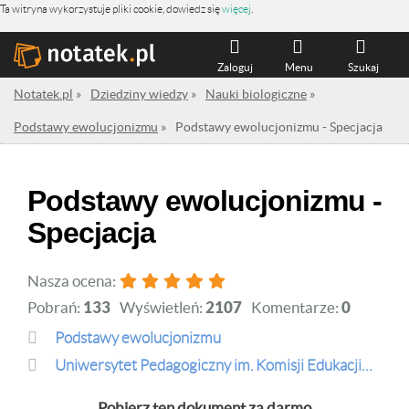
Ta witryna wykorzystuje pliki cookie, dowiedz się
więcej
.
Zaloguj
Menu
Szukaj
Notatek.pl
»
Dziedziny wiedzy
»
Nauki biologiczne
»
Podstawy ewolucjonizmu
»
Podstawy ewolucjonizmu - Specjacja
Podstawy ewolucjonizmu -
Specjacja
Nasza ocena:
Pobrań:
133
Wyświetleń:
2107
Komentarze:
0
Podstawy ewolucjonizmu
Uniwersytet Pedagogiczny im. Komisji Edukacji Narodowej w Krakowie
Pobierz ten dokument za darmo