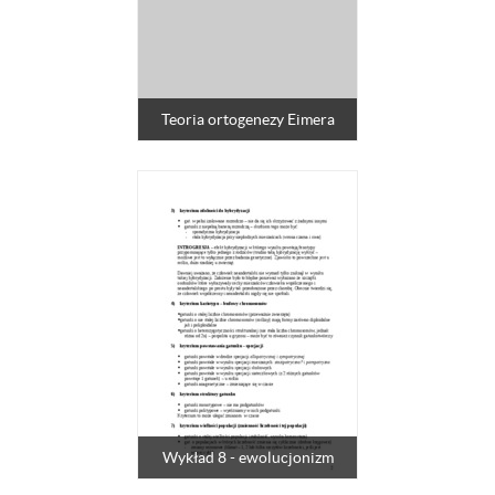
Teoria ortogenezy Eimera
Wykład 8 - ewolucjonizm