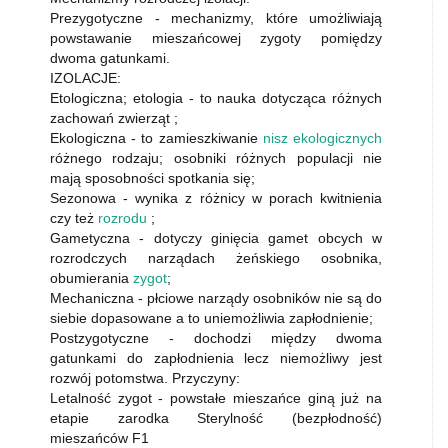
Prezygotyczne - mechanizmy, które umożliwiają
powstawanie mieszańcowej zygoty pomiędzy
dwoma gatunkami.
IZOLACJE:
Etologiczna; etologia - to nauka dotycząca różnych
zachowań zwierząt ;
Ekologiczna - to zamieszkiwanie
nisz ekologicznych
różnego rodzaju; osobniki różnych populacji nie
mają sposobności spotkania się;
Sezonowa - wynika z różnicy w porach kwitnienia
czy też
rozrodu
;
Gametyczna - dotyczy ginięcia gamet obcych w
rozrodczych narządach żeńskiego osobnika,
obumierania
zygot
;
Mechaniczna - płciowe narządy osobników nie są do
siebie dopasowane a to uniemożliwia zapłodnienie;
Postzygotyczne - dochodzi między dwoma
gatunkami do zapłodnienia lecz niemożliwy jest
rozwój potomstwa. Przyczyny:
Letalność zygot - powstałe mieszańce giną już na
etapie zarodka Sterylność (bezpłodność)
mieszańców F1