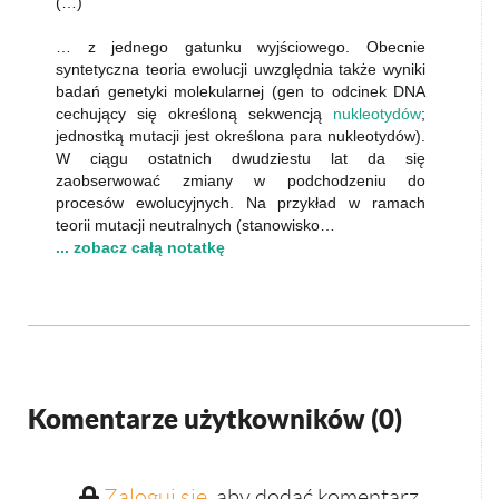
(…)
… z jednego gatunku wyjściowego. Obecnie
syntetyczna teoria ewolucji uwzględnia także wyniki
badań genetyki molekularnej (gen to odcinek DNA
cechujący się określoną sekwencją
nukleotydów
;
jednostką mutacji jest określona para nukleotydów).
W ciągu ostatnich dwudziestu lat da się
zaobserwować zmiany w podchodzeniu do
procesów ewolucyjnych. Na przykład w ramach
teorii mutacji neutralnych (stanowisko…
... zobacz całą notatkę
Komentarze użytkowników (
0
)
Zaloguj się
, aby dodać komentarz