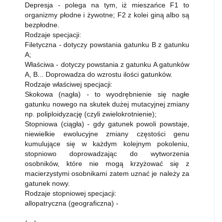
Depresja - polega na tym, iż mieszańce F1 to
organizmy płodne i żywotne; F2 z kolei giną albo są
bezpłodne.
Rodzaje specjacji:
Filetyczna - dotyczy powstania gatunku B z gatunku
A;
Właściwa - dotyczy powstania z gatunku A gatunków
A, B... Doprowadza do wzrostu ilości gatunków.
Rodzaje właściwej specjacji:
Skokowa (nagła) - to wyodrębnienie się nagłe
gatunku nowego na skutek dużej mutacyjnej zmiany
np. poliploidyzację (czyli zwielokrotnienie);
Stopniowa (ciągła) - gdy gatunek powoli powstaje,
niewielkie ewolucyjne zmiany częstości genu
kumulujące się w każdym kolejnym pokoleniu,
stopniowo doprowadzając do wytworzenia
osobników, które nie mogą krzyżować się z
macierzystymi osobnikami zatem uznać je należy za
gatunek nowy.
Rodzaje stopniowej specjacji:
allopatryczna (geograficzna) -