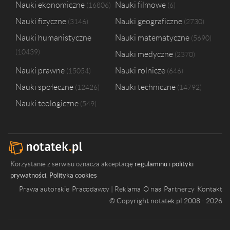
Nauki ekonomiczne
Nauki filmowe
16806
6
Nauki fizyczne
Nauki geograficzne
3146
2730
Nauki humanistyczne
Nauki matematyczne
5690
10439
Nauki medyczne
2370
Nauki prawne
Nauki rolnicze
15054
646
Nauki społeczne
Nauki techniczne
12426
14792
Nauki teologiczne
549
Korzystanie z serwisu oznacza akceptację
regulaminu
i
polityki
prywatności
.
Polityka cookies
Prawa autorskie
Pracodawcy | Reklama
O nas
Partnerzy
Kontakt
© Copyright notatek.pl 2008 - 2026