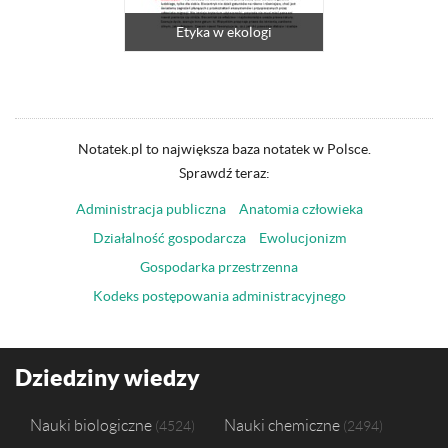
Etyka w ekologi
Notatek.pl to największa baza notatek w Polsce.
Sprawdź teraz:
Administracja publiczna
Anatomia człowieka
Działalność gospodarcza
Ewolucjonizm
Gospodarka przestrzenna
Kodeks postępowania administracyjnego
Dziedziny wiedzy
Nauki biologiczne
Nauki chemiczne
4524
2494