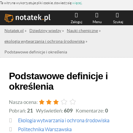
Ta witryna wykorzystuje pliki cookie, dowiedz się
więcej
.
Zaloguj
Menu
Szukaj
Notatek.pl
»
Dziedziny wiedzy
»
Nauki chemiczne
»
ekologia wytwarzania i ochrona środowiska
»
Podstawowe definicje i określenia
Podstawowe definicje i
określenia
Nasza ocena:
Pobrań:
21
Wyświetleń:
609
Komentarze:
0
ekologia wytwarzania i ochrona środowiska
Politechnika Warszawska