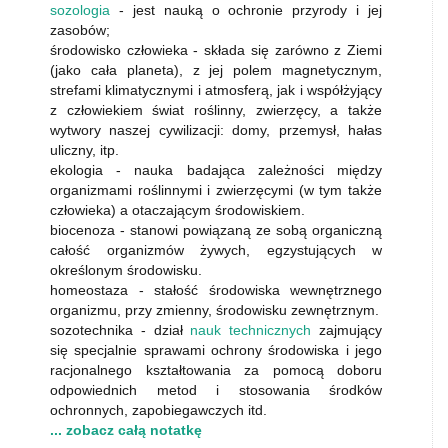
sozologia
- jest nauką o ochronie przyrody i jej
zasobów;
środowisko człowieka - składa się zarówno z Ziemi
(jako cała planeta), z jej polem magnetycznym,
strefami klimatycznymi i atmosferą, jak i współżyjący
z człowiekiem świat roślinny, zwierzęcy, a także
wytwory naszej cywilizacji: domy, przemysł, hałas
uliczny, itp.
ekologia - nauka badająca zależności między
organizmami roślinnymi i zwierzęcymi (w tym także
człowieka) a otaczającym środowiskiem.
biocenoza - stanowi powiązaną ze sobą organiczną
całość organizmów żywych, egzystujących w
określonym środowisku.
homeostaza - stałość środowiska wewnętrznego
organizmu, przy zmienny, środowisku zewnętrznym.
sozotechnika - dział
nauk technicznych
zajmujący
się specjalnie sprawami ochrony środowiska i jego
racjonalnego kształtowania za pomocą doboru
odpowiednich metod i stosowania środków
ochronnych, zapobiegawczych itd.
... zobacz całą notatkę