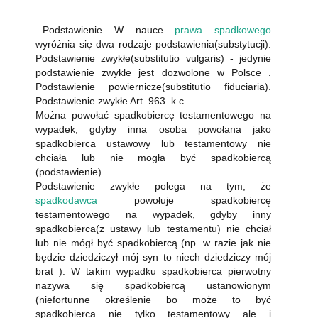
Podstawienie W nauce
prawa spadkowego
wyróżnia się dwa rodzaje podstawienia(substytucji):
Podstawienie zwykłe(substitutio vulgaris) - jedynie
podstawienie zwykłe jest dozwolone w Polsce .
Podstawienie powiernicze(substitutio fiduciaria).
Podstawienie zwykłe Art. 963. k.c.
Można powołać spadkobiercę testamentowego na
wypadek, gdyby inna osoba powołana jako
spadkobierca ustawowy lub testamentowy nie
chciała lub nie mogła być spadkobiercą
(podstawienie).
Podstawienie zwykłe polega na tym, że
spadkodawca
powołuje spadkobiercę
testamentowego na wypadek, gdyby inny
spadkobierca(z ustawy lub testamentu) nie chciał
lub nie mógł być spadkobiercą (np. w razie jak nie
będzie dziedziczył mój syn to niech dziedziczy mój
brat ). W takim wypadku spadkobierca pierwotny
nazywa się spadkobiercą ustanowionym
(niefortunne określenie bo może to być
spadkobierca nie tylko testamentowy ale i