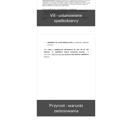
VII - ustanowiene
spadkobiercy
Przyrost - warunki
zastosowania