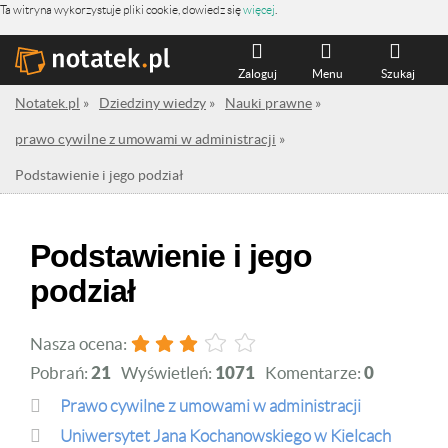
Ta witryna wykorzystuje pliki cookie, dowiedz się
więcej
.
Zaloguj
Menu
Szukaj
Notatek.pl
»
Dziedziny wiedzy
»
Nauki prawne
»
prawo cywilne z umowami w administracji
»
Podstawienie i jego podział
Podstawienie i jego
podział
Nasza ocena:
Pobrań:
21
Wyświetleń:
1071
Komentarze:
0
prawo cywilne z umowami w administracji
Uniwersytet Jana Kochanowskiego w Kielcach