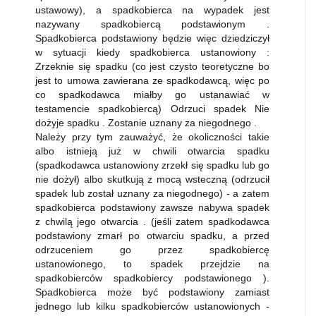
ustawowy), a spadkobierca na wypadek jest
nazywany spadkobiercą podstawionym .
Spadkobierca podstawiony będzie więc dziedziczył
w sytuacji kiedy spadkobierca ustanowiony :
Zrzeknie się spadku (co jest czysto teoretyczne bo
jest to umowa zawierana ze spadkodawcą, więc po
co spadkodawca miałby go ustanawiać w
testamencie spadkobiercą) Odrzuci spadek Nie
dożyje spadku . Zostanie uznany za niegodnego .
Należy przy tym zauważyć, że okoliczności takie
albo istnieją już w chwili otwarcia spadku
(spadkodawca ustanowiony zrzekł się spadku lub go
nie dożył) albo skutkują z mocą wsteczną (odrzucił
spadek lub został uznany za niegodnego) - a zatem
spadkobierca podstawiony zawsze nabywa spadek
z chwilą jego otwarcia . (jeśli zatem spadkodawca
podstawiony zmarł po otwarciu spadku, a przed
odrzuceniem go przez spadkobiercę
ustanowionego, to spadek przejdzie na
spadkobierców spadkobiercy podstawionego ).
Spadkobierca może być podstawiony zamiast
jednego lub kilku spadkobierców ustanowionych -