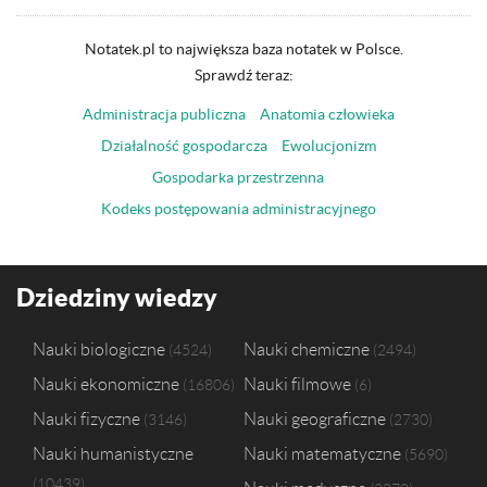
Notatek.pl to największa baza notatek w Polsce.
Sprawdź teraz:
Administracja publiczna
Anatomia człowieka
Działalność gospodarcza
Ewolucjonizm
Gospodarka przestrzenna
Kodeks postępowania administracyjnego
Dziedziny wiedzy
Nauki biologiczne
Nauki chemiczne
4524
2494
Nauki ekonomiczne
Nauki filmowe
16806
6
Nauki fizyczne
Nauki geograficzne
3146
2730
Nauki humanistyczne
Nauki matematyczne
5690
10439