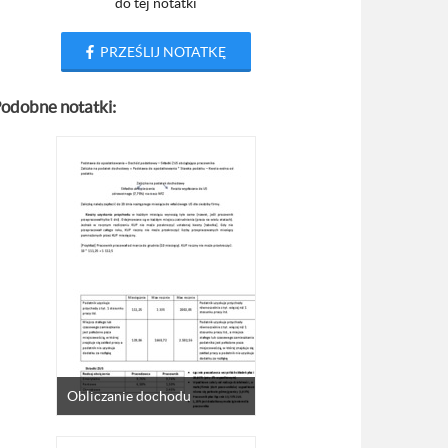
do tej notatki
PRZEŚLIJ NOTATKĘ
odobne notatki:
Obliczanie dochodu