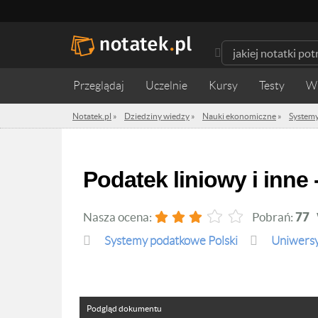
Przeglądaj
Uczelnie
Kursy
Testy
W
Notatek.pl
»
Dziedziny wiedzy
»
Nauki ekonomiczne
»
Systemy
Podatek liniowy i inne
Nasza ocena:
Pobrań:
77
Systemy podatkowe Polski
Uniwersy
Podgląd dokumentu