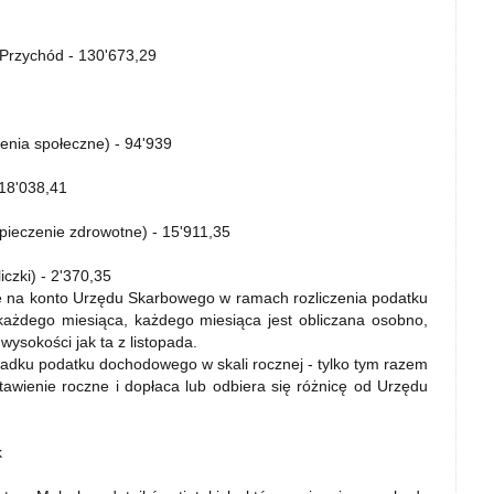
 Przychód - 130'673,29
enia społeczne) - 94'939
 18'038,41
pieczenie zdrowotne) - 15'911,35
czki) - 2'370,35
się na konto Urzędu Skarbowego w ramach rozliczenia podatku
każdego miesiąca, każdego miesiąca jest obliczana osobno,
 wysokości jak ta z listopada.
zypadku podatku dochodowego w skali rocznej - tylko tym razem
estawienie roczne i dopłaca lub odbiera się różnicę od Urzędu
k