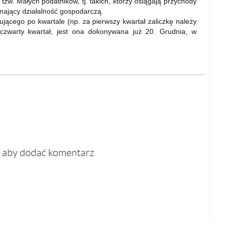
o tzw. Małych podatników, tj. takich, którzy osiągają przychody
nający działalność gospodarczą.
jącego po kwartale (np. za pierwszy kwartał zaliczkę należy
 czwarty kwartał, jest ona dokonywana już 20. Grudnia, w
, aby dodać komentarz