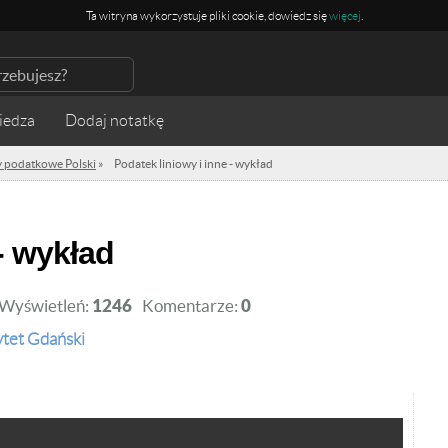
Ta witryna wykorzystuje pliki cookie, dowiedz się
więcej
.
iedza
 podatkowe Polski
»
Podatek liniowy i inne - wykład
 - wykład
Wyświetleń:
1246
Komentarze:
0
tet Gdański