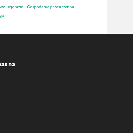
wolucjonizm
Gospodarka przestrzenna
go
nas na