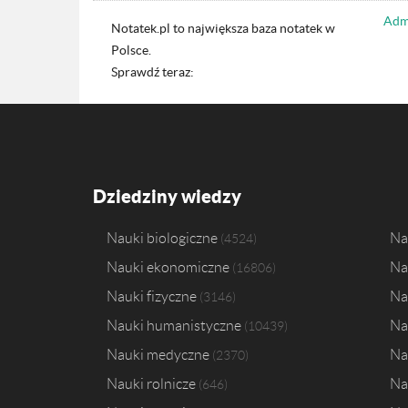
Admi
Notatek.pl to największa baza notatek w
Polsce.
Sprawdź teraz:
Dziedziny wiedzy
Nauki biologiczne
Na
4524
Nauki ekonomiczne
Na
16806
Nauki fizyczne
Na
3146
Nauki humanistyczne
Na
10439
Nauki medyczne
Na
2370
Nauki rolnicze
Na
646