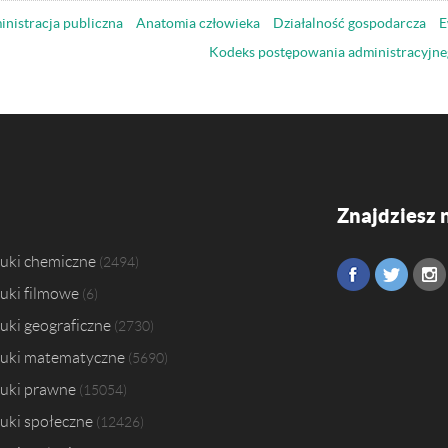
nistracja publiczna
Anatomia człowieka
Działalność gospodarcza
E
Kodeks postępowania administracyjne
Znajdziesz 
uki chemiczne
2494
uki filmowe
6
uki geograficzne
2730
uki matematyczne
5690
uki prawne
15054
uki społeczne
12426