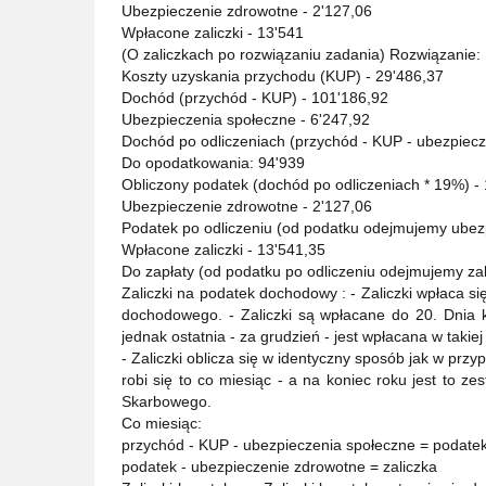
Ubezpieczenie zdrowotne - 2'127,06
Wpłacone zaliczki - 13'541
(O zaliczkach po rozwiązaniu zadania) Rozwiązanie:
Koszty uzyskania przychodu (KUP) - 29'486,37
Dochód (przychód - KUP) - 101'186,92
Ubezpieczenia społeczne - 6'247,92
Dochód po odliczeniach (przychód - KUP - ubezpiecz
Do opodatkowania: 94'939
Obliczony podatek (dochód po odliczeniach * 19%) -
Ubezpieczenie zdrowotne - 2'127,06
Podatek po odliczeniu (od podatku odejmujemy ubez
Wpłacone zaliczki - 13'541,35
Do zapłaty (od podatku po odliczeniu odejmujemy zali
Zaliczki na podatek dochodowy : - Zaliczki wpłaca 
dochodowego. - Zaliczki są wpłacane do 20. Dnia 
jednak ostatnia - za grudzień - jest wpłacana w takiej
- Zaliczki oblicza się w identyczny sposób jak w pr
robi się to co miesiąc - a na koniec roku jest to z
Skarbowego.
Co miesiąc:
przychód - KUP - ubezpieczenia społeczne = podate
podatek - ubezpieczenie zdrowotne = zaliczka