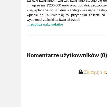
Zaliczki kwartalne: - Zaliczki kwartalne stosuje się d
mniejsze niż 1'200'000 euro oraz podatnicy rozpoczy
- są wpłacane do 20. dnia każdego miesiąca następu
wpłacić do 20 kwietnia) W przypadku zaliczki za
wysokości zaliczki za kwartał trzeci.
... zobacz całą notatkę
Komentarze użytkowników (
0
)
Zaloguj się