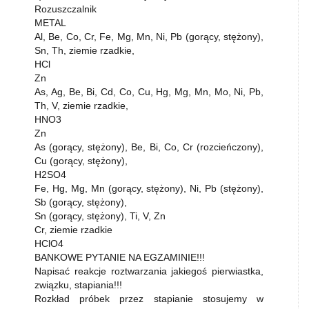
Rozuszczalnik
METAL
Al, Be, Co, Cr, Fe, Mg, Mn, Ni, Pb (gorący, stężony),
Sn, Th, ziemie rzadkie,
HCl
Zn
As, Ag, Be, Bi, Cd, Co, Cu, Hg, Mg, Mn, Mo, Ni, Pb,
Th, V, ziemie rzadkie,
HNO3
Zn
As (gorący, stężony), Be, Bi, Co, Cr (rozcieńczony),
Cu (gorący, stężony),
H2SO4
Fe, Hg, Mg, Mn (gorący, stężony), Ni, Pb (stężony),
Sb (gorący, stężony),
Sn (gorący, stężony), Ti, V, Zn
Cr, ziemie rzadkie
HClO4
BANKOWE PYTANIE NA EGZAMINIE!!!
Napisać reakcje roztwarzania jakiegoś pierwiastka,
związku, stapiania!!!
Rozkład próbek przez stapianie stosujemy w