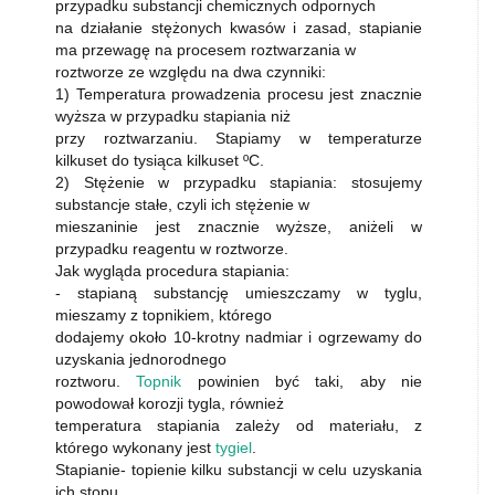
przypadku substancji chemicznych odpornych
na działanie stężonych kwasów i zasad, stapianie
ma przewagę na procesem roztwarzania w
roztworze ze względu na dwa czynniki:
1) Temperatura prowadzenia procesu jest znacznie
wyższa w przypadku stapiania niż
przy roztwarzaniu. Stapiamy w temperaturze
kilkuset do tysiąca kilkuset ºC.
2) Stężenie w przypadku stapiania: stosujemy
substancje stałe, czyli ich stężenie w
mieszaninie jest znacznie wyższe, aniżeli w
przypadku reagentu w roztworze.
Jak wygląda procedura stapiania:
- stapianą substancję umieszczamy w tyglu,
mieszamy z topnikiem, którego
dodajemy około 10-krotny nadmiar i ogrzewamy do
uzyskania jednorodnego
roztworu.
Topnik
powinien być taki, aby nie
powodował korozji tygla, również
temperatura stapiania zależy od materiału, z
którego wykonany jest
tygiel
.
Stapianie- topienie kilku substancji w celu uzyskania
ich stopu.