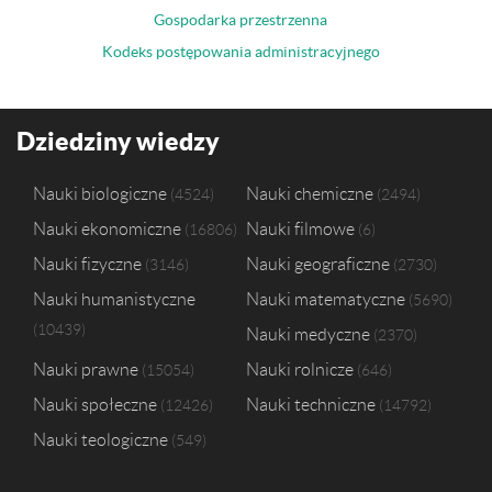
Gospodarka przestrzenna
Kodeks postępowania administracyjnego
Dziedziny wiedzy
Nauki biologiczne
Nauki chemiczne
4524
2494
Nauki ekonomiczne
Nauki filmowe
16806
6
Nauki fizyczne
Nauki geograficzne
3146
2730
Nauki humanistyczne
Nauki matematyczne
5690
10439
Nauki medyczne
2370
Nauki prawne
Nauki rolnicze
15054
646
Nauki społeczne
Nauki techniczne
12426
14792
Nauki teologiczne
549