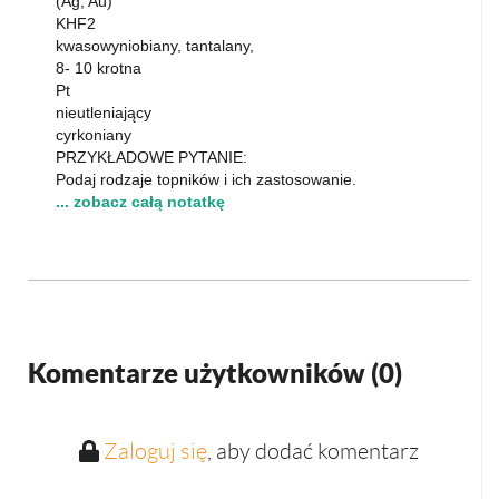
(Ag, Au)
KHF2
kwasowyniobiany, tantalany,
8- 10 krotna
Pt
nieutleniający
cyrkoniany
PRZYKŁADOWE PYTANIE:
Podaj rodzaje topników i ich zastosowanie.
... zobacz całą notatkę
Komentarze użytkowników (
0
)
Zaloguj się
, aby dodać komentarz