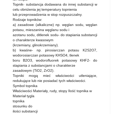
Topnik- substancja dodawana do innej substancji w
celu obniżenia jej temperatury topnienia
lub przeprowadzenia w stop rozpuszczalny.
Rodzaje topników:
a) zasadowe (alkaliczne) np. węglan sodu, węglan
potasu, mieszanina węglanu sodu i
azotanu sodu, ditlenek sodu- do stapiania substancji
o charakterze kwasowym
(krzemiany, glinokrzemiany).
b) kwaśne- np. pirosiarczan potasu K2S2O7,
wodorosiarczan potasowy KHSO4, tlenek
boru B2O3, wodorofluorek potasowy KHF2- do
stapiania z substancjami o charakterze
zasadowym (TiO2, ZrO2).
Topniki mogą mieć właściwości utleniające,
redukujące lub nie posiadać tych właściwości.
Symbol topnika
Właściwości Materiały, rudy, stopy Ilość topnika w
Materiał tygla
topnika
stosunku do
ilości substancji