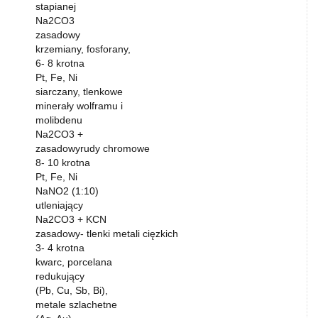
stapianej
Na2CO3
zasadowy
krzemiany, fosforany,
6- 8 krotna
Pt, Fe, Ni
siarczany, tlenkowe
minerały wolframu i
molibdenu
Na2CO3 +
zasadowyrudy chromowe
8- 10 krotna
Pt, Fe, Ni
NaNO2 (1:10)
utleniający
Na2CO3 + KCN
zasadowy- tlenki metali cięzkich
3- 4 krotna
kwarc, porcelana
redukujący
(Pb, Cu, Sb, Bi),
metale szlachetne