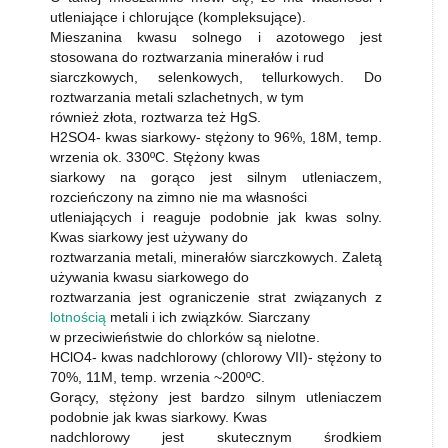
utleniające i chlorujące (kompleksujące).
Mieszanina kwasu solnego i azotowego jest
stosowana do roztwarzania minerałów i rud
siarczkowych, selenkowych, tellurkowych. Do
roztwarzania metali szlachetnych, w tym
również złota, roztwarza też HgS.
H2SO4- kwas siarkowy- stężony to 96%, 18M, temp.
wrzenia ok. 330ºC. Stężony kwas
siarkowy na gorąco jest silnym utleniaczem,
rozcieńczony na zimno nie ma własności
utleniających i reaguje podobnie jak kwas solny.
Kwas siarkowy jest używany do
roztwarzania metali, minerałów siarczkowych. Zaletą
używania kwasu siarkowego do
roztwarzania jest ograniczenie strat związanych z
lotnością
metali i ich związków. Siarczany
w przeciwieństwie do chlorków są nielotne.
HClO4- kwas nadchlorowy (chlorowy VII)- stężony to
70%, 11M, temp. wrzenia ~200ºC.
Gorący, stężony jest bardzo silnym utleniaczem
podobnie jak kwas siarkowy. Kwas
nadchlorowy jest skutecznym środkiem