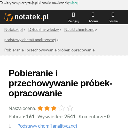
Ta witryna wykorzystuje pliki cookie, dowiedz się
więcej
.
Zaloguj
Menu
Szukaj
Notatek.pl
»
Dziedziny wiedzy
»
Nauki chemiczne
»
podstawy chemii analitycznej
»
Pobieranie i przechowywanie próbek-opracowanie
Pobieranie i
przechowywanie próbek-
opracowanie
Nasza ocena:
Pobrań:
161
Wyświetleń:
2541
Komentarze:
0
podstawy chemii analitycznej