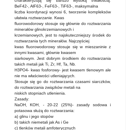
charakteryzują się bardzo wysoką trwałością:
BeF42-, AlF63-, FeF63-, TiF63-, maksymalna
liczba koordynacji wynosi 6, tworzenie kompleksów
ułatwia roztwarzanie. Kwas
fluorowodorowy stosuje się głównie do roztwarzania
minerałów glinokrzemianowych i
krzemianowych, jest to najskuteczniejszy środek do
roztwarzania tych minerałów. Najczęściej
kwas fluorowodorowy stosuje się w mieszaninie z
innymi kwasami, głównie kwasem
siarkowym. Jest dobrym środkiem do roztwarzania
takich metali jak Ti, Zr, Hf, Ta, Nb.
H3PO4- kwas fosforowy- jest kwasem tlenowym ale
nie ma właściwości utleniających.
Stosuje się go do roztwarzania czasami siarczków,
do roztwarzania związków metali na
niskich stopniach utlenienia.
Zasady:
NaOH, KOH, - 20-22 (25%)- zasady sodowa i
potasowa służą do roztwarzania:
a) glinu i jego stopów
b) takich niemetali jak As i Ge
c) tlenków metali amfoterycznych