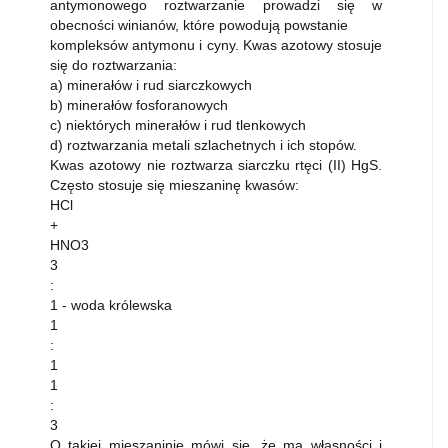
antymonowego roztwarzanie prowadzi się w
obecności winianów, które powodują powstanie
kompleksów antymonu i cyny. Kwas azotowy stosuje
się do roztwarzania:
a) minerałów i rud siarczkowych
b) minerałów fosforanowych
c) niektórych minerałów i rud tlenkowych
d) roztwarzania metali szlachetnych i ich stopów.
Kwas azotowy nie roztwarza siarczku rtęci (II) HgS.
Często stosuje się mieszaninę kwasów:
HCl
+
HNO3
3
:
1 - woda królewska
1
:
1
1
:
3
O takiej mieszaninie mówi się, że ma własności i