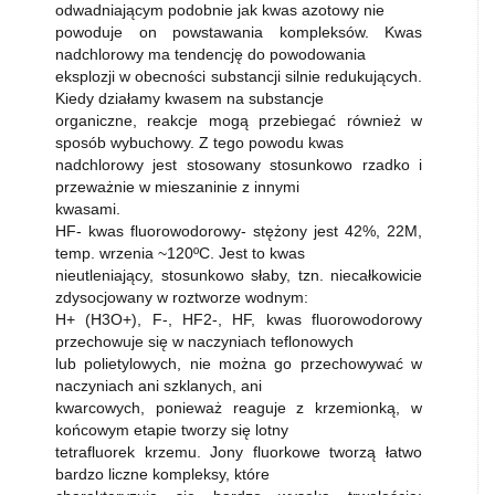
odwadniającym podobnie jak kwas azotowy nie
powoduje on powstawania kompleksów. Kwas
nadchlorowy ma tendencję do powodowania
eksplozji w obecności substancji silnie redukujących.
Kiedy działamy kwasem na substancje
organiczne, reakcje mogą przebiegać również w
sposób wybuchowy. Z tego powodu kwas
nadchlorowy jest stosowany stosunkowo rzadko i
przeważnie w mieszaninie z innymi
kwasami.
HF- kwas fluorowodorowy- stężony jest 42%, 22M,
temp. wrzenia ~120ºC. Jest to kwas
nieutleniający, stosunkowo słaby, tzn. niecałkowicie
zdysocjowany w roztworze wodnym:
H+ (H3O+), F-, HF2-, HF, kwas fluorowodorowy
przechowuje się w naczyniach teflonowych
lub polietylowych, nie można go przechowywać w
naczyniach ani szklanych, ani
kwarcowych, ponieważ reaguje z krzemionką, w
końcowym etapie tworzy się lotny
tetrafluorek krzemu. Jony fluorkowe tworzą łatwo
bardzo liczne kompleksy, które