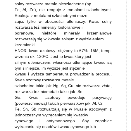
solny roztwarza metale nieszlachetne (np.
Fe, Al, Zn), nie reaguje z metalami szlachetnymi.
Reakcja z metalami szlachetnymi może
zajść tylko w obecności utleniaczy. Kwas solny
roztwarza też minerały fosforanowe i
boranowe, niektóre minerały krzemianowe
roztwarzają się w kwasie solnym z wydzieleniem
krzemionki.
HNO3- kwas azotowy- stężony to 67%, 15M, temp.
wrzenia ok. 120ºC. Jest to kwas który jest
silnym utleniaczem, własności utleniające kwasu są
tym silniejsze, im wyższe jest stężenie
kwasu i wyższa temperatura prowadzenia procesu.
Kwas azotowy roztwarza metale
szlachetne takie jak: Hg, Ag, Cu, nie roztwarza złota,
roztwarza też niemetale takie jak: Se,
Ge. Kwas azotowy powoduje pasywację
(powierzchniową) takich pierwiastków jak: Al, Cr,
Fe. Sn, Sb roztwarzają się w kwasie azotowym z
jednoczesnym wytrącaniem się kwasów
cynowego i antymonowego. Aby zapobiec
wytrącaniu się osadów kwasu cynowego lub