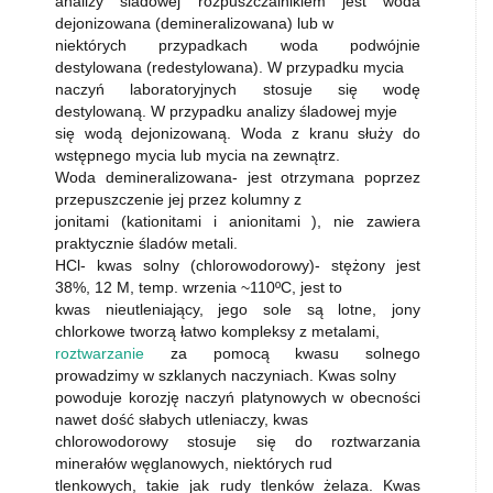
analizy śladowej rozpuszczalnikiem jest woda
dejonizowana (demineralizowana) lub w
niektórych przypadkach woda podwójnie
destylowana (redestylowana). W przypadku mycia
naczyń laboratoryjnych stosuje się wodę
destylowaną. W przypadku analizy śladowej myje
się wodą dejonizowaną. Woda z kranu służy do
wstępnego mycia lub mycia na zewnątrz.
Woda demineralizowana- jest otrzymana poprzez
przepuszczenie jej przez kolumny z
jonitami (kationitami i anionitami ), nie zawiera
praktycznie śladów metali.
HCl- kwas solny (chlorowodorowy)- stężony jest
38%, 12 M, temp. wrzenia ~110ºC, jest to
kwas nieutleniający, jego sole są lotne, jony
chlorkowe tworzą łatwo kompleksy z metalami,
roztwarzanie
za pomocą kwasu solnego
prowadzimy w szklanych naczyniach. Kwas solny
powoduje korozję naczyń platynowych w obecności
nawet dość słabych utleniaczy, kwas
chlorowodorowy stosuje się do roztwarzania
minerałów węglanowych, niektórych rud
tlenkowych, takie jak rudy tlenków żelaza. Kwas