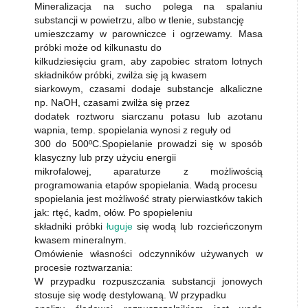
Mineralizacja na sucho polega na spalaniu
substancji w powietrzu, albo w tlenie, substancję
umieszczamy w parowniczce i ogrzewamy. Masa
próbki może od kilkunastu do
kilkudziesięciu gram, aby zapobiec stratom lotnych
składników próbki, zwilża się ją kwasem
siarkowym, czasami dodaje substancje alkaliczne
np. NaOH, czasami zwilża się przez
dodatek roztworu siarczanu potasu lub azotanu
wapnia, temp. spopielania wynosi z reguły od
300 do 500ºC.Spopielanie prowadzi się w sposób
klasyczny lub przy użyciu energii
mikrofalowej, aparaturze z możliwością
programowania etapów spopielania. Wadą procesu
spopielania jest możliwość straty pierwiastków takich
jak: rtęć, kadm, ołów. Po spopieleniu
składniki próbki
ługuje
się wodą lub rozcieńczonym
kwasem mineralnym.
Omówienie własności odczynników używanych w
procesie roztwarzania:
W przypadku rozpuszczania substancji jonowych
stosuje się wodę destylowaną. W przypadku