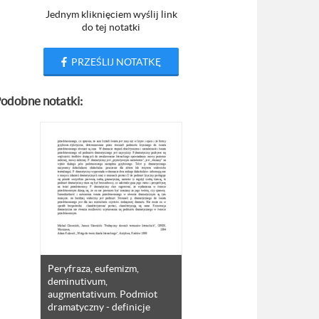
Jednym kliknięciem wyślij link
do tej notatki
PRZEŚLIJ NOTATKĘ
odobne notatki:
Peryfraza, eufemizm,
deminutivum,
augmentativum. Podmiot
dramatyczny - definicje