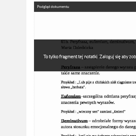
Podgląd dokumentu
To tylko fragment tej notatki. Zaloguj się aby z