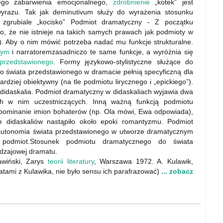
nego zabarwienia emocjonalnego,
zdrobnienie
„kotek” jest
wyrazu. Tak jak deminutivum służy do wyrażenia stosunku
, zgrubiale „kocisko” Podmiot dramatyczny - Z początku
o, że nie istnieje na takich samych prawach jak podmioty w
. Aby o nim mówić potrzeba nadać mu funkcje strukturalne.
nym
i narratoremzasadniczo te same funkcje, a wyróżnia się
przedstawionego
. Formy językowo-stylistyczne służące do
 świata przedstawionego w dramacie pełnią specyficzną dla
rdziej obiektywny (na tle podmiotu lirycznego i „epickiego”).
didaskalia. Podmiot dramatyczny w didaskaliach wyjawia dwa
ach w nim uczestniczących. Inną ważną funkcją podmiotu
spominanie imion bohaterów (np. Ola mówi, Ewa odpowiada),
 didaskaliów nastąpiło około epoki romantyzmu. Podmiot
 autonomia świata przedstawionego w utworze dramatycznym
 podmiot.Stosunek podmiotu dramatycznego do świata
odzajowej dramatu.
awiński, Zarys
teorii literatury
, Warszawa 1972. A. Kulawik,
atami z Kulawika, nie było sensu ich parafrazować)
... zobacz