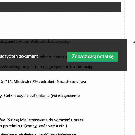
P
Zobacz całą notatkę
obaczyć ten dokument