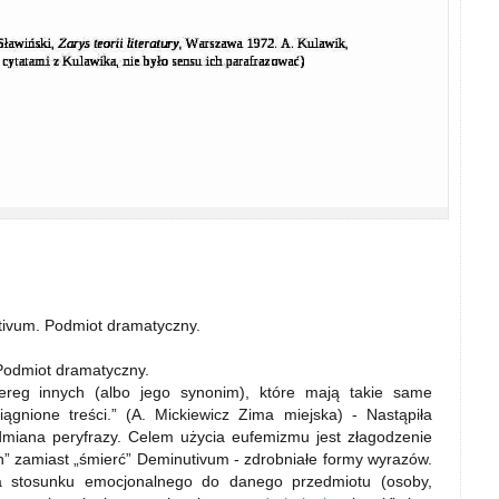
tivum. Podmiot dramatyczny.
Podmiot dramatyczny.
ereg innych (albo jego synonim), które mają takie same
iągnione treści.” (A. Mickiewicz Zima miejska) - Nastąpiła
dmiana peryfrazy. Celem użycia eufemizmu jest złagodzenie
” zamiast „śmierć” Deminutivum - zdrobniałe formy wyrazów.
ra stosunku emocjonalnego do danego przedmiotu (osoby,