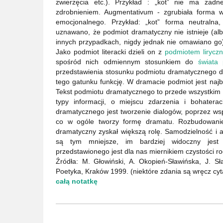
zwierzęcia etc.). Przykład : „kot” nie ma żad
zdrobnieniem. Augmentativum - zgrubiała forma 
emocjonalnego. Przykład: „kot” forma neutralna
uznawano, że podmiot dramatyczny nie istnieje (alb
innych przypadkach, nigdy jednak nie omawiano go)
Jako podmiot literacki dzieli on z
podmiotem lirycz
spośród nich odmiennym stosunkiem do
świata 
przedstawienia stosunku podmiotu dramatycznego do
tego gatunku funkcję. W dramacie podmiot jest najba
Tekst podmiotu dramatycznego to przede wszystkim 
typy informacji, o miejscu zdarzenia i bohater
dramatycznego jest tworzenie dialogów, poprzez w
co w ogóle tworzy formę dramatu. Rozbudowanie
dramatyczny zyskał większą rolę. Samodzielność i
są tym mniejsze, im bardziej widoczny jest
przedstawionego jest dla nas miernikiem czystości r
Źródła: M. Głowiński, A. Okopień-Sławińska, J. Sł
Poetyka, Kraków 1999. (niektóre zdania są wręcz cyt
całą notatkę