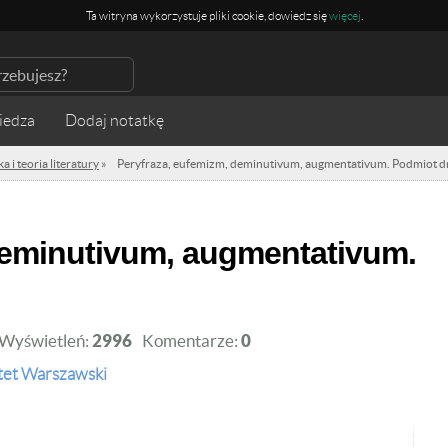
Ta witryna wykorzystuje pliki cookie, dowiedz się
więcej
.
iedza
a i teoria literatury
»
Peryfraza, eufemizm, deminutivum, augmentativum. Podmiot 
Wyświetleń:
2996
Komentarze:
0
tet Warszawski