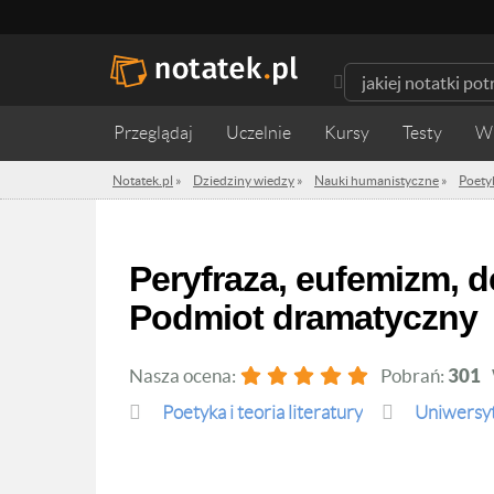
Przeglądaj
Uczelnie
Kursy
Testy
W
Notatek.pl
»
Dziedziny wiedzy
»
Nauki humanistyczne
»
Poetyk
Peryfraza, eufemizm, deminutivum, augmentativum.
Podmiot dramatyczny
Nasza ocena:
Pobrań:
301
Poetyka i teoria literatury
Uniwersy