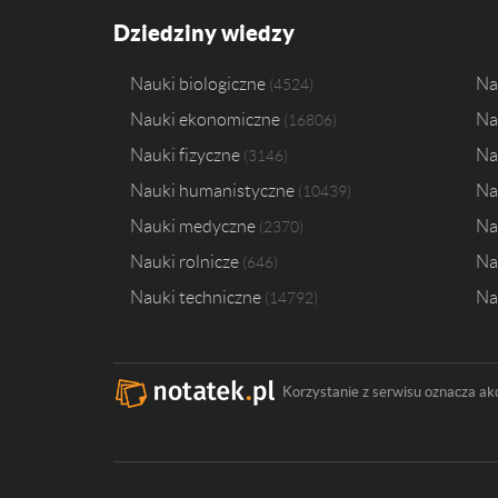
Dziedziny wiedzy
Nauki biologiczne
Na
4524
Nauki ekonomiczne
Na
16806
Nauki fizyczne
Na
3146
Nauki humanistyczne
Na
10439
Nauki medyczne
Na
2370
Nauki rolnicze
Na
646
Nauki techniczne
Na
14792
Korzystanie z serwisu oznacza ak