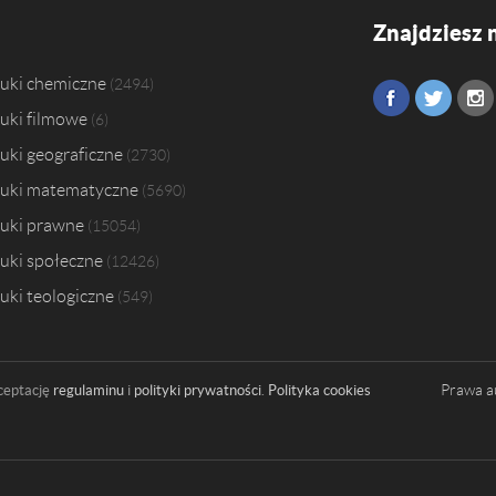
Znajdziesz 
uki chemiczne
2494
uki filmowe
6
uki geograficzne
2730
uki matematyczne
5690
uki prawne
15054
uki społeczne
12426
uki teologiczne
549
Prawa a
ceptację
regulaminu
i
polityki prywatności
.
Polityka cookies