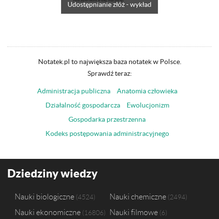
Udostępnianie złóż - wykład
Notatek.pl to największa baza notatek w Polsce.
Sprawdź teraz:
Administracja publiczna
Anatomia człowieka
Działalność gospodarcza
Ewolucjonizm
Gospodarka przestrzenna
Kodeks postępowania administracyjnego
Dziedziny wiedzy
Nauki biologiczne
Nauki chemiczne
4524
2494
Nauki ekonomiczne
Nauki filmowe
16806
6