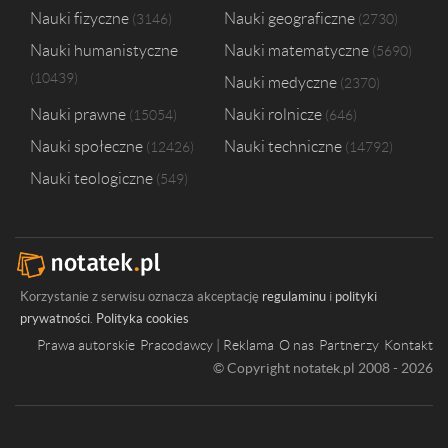
Nauki fizyczne
Nauki geograficzne
3146
2730
Nauki humanistyczne
Nauki matematyczne
5690
10439
Nauki medyczne
2370
Nauki prawne
Nauki rolnicze
15054
646
Nauki społeczne
Nauki techniczne
12426
14792
Nauki teologiczne
549
Korzystanie z serwisu oznacza akceptację
regulaminu
i
polityki
prywatności
.
Polityka cookies
Prawa autorskie
Pracodawcy | Reklama
O nas
Partnerzy
Kontakt
© Copyright notatek.pl 2008 - 2026