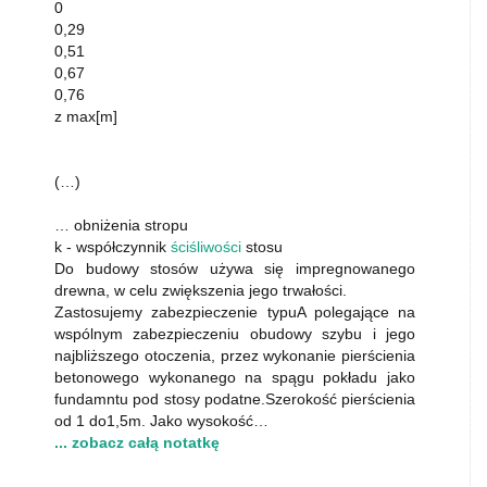
0
0,29
0,51
0,67
0,76
z max[m]
(…)
… obniżenia stropu
k - współczynnik
ściśliwości
stosu
Do budowy stosów używa się impregnowanego
drewna, w celu zwiększenia jego trwałości.
Zastosujemy zabezpieczenie typuA polegające na
wspólnym zabezpieczeniu obudowy szybu i jego
najbliższego otoczenia, przez wykonanie pierścienia
betonowego wykonanego na spągu pokładu jako
fundamntu pod stosy podatne.Szerokość pierścienia
od 1 do1,5m. Jako wysokość…
... zobacz całą notatkę