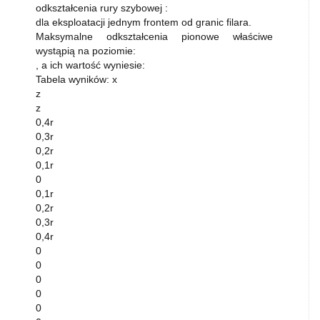
odkształcenia rury szybowej :
dla eksploatacji jednym frontem od granic filara.
Maksymalne odkształcenia pionowe właściwe
wystąpią na poziomie:
, a ich wartość wyniesie:
Tabela wyników: x
z
z
0,4r
0,3r
0,2r
0,1r
0
0,1r
0,2r
0,3r
0,4r
0
0
0
0
0