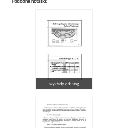
Podobne notatki:
wykłady z zbntsg