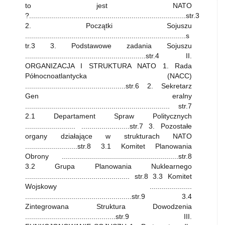
to jest NATO
?..............................................................................str.3
2. Początki Sojuszu
................................................................................s
tr.3 3. Podstawowe zadania Sojuszu
............................................................str.4 II.
ORGANIZACJA I STRUKTURA NATO 1. Rada
Północnoatlantycka (NACC)
..................................................str.6 2. Sekretarz
Gen eralny
........................................................................ str.7
2.1 Departament Spraw Politycznych
......................... ........................str.7 3. Pozostałe
organy działające w strukturach NATO
..........................str.8 3.1 Komitet Planowania
Obrony ..........................................................str.8
3.2 Grupa Planowania Nuklearnego
.................................................... str.8 3.3 Komitet
Wojskowy .....................
.....................................................str.9 3.4
Zintegrowana Struktura Dowodzenia
.............................................str.9 III.