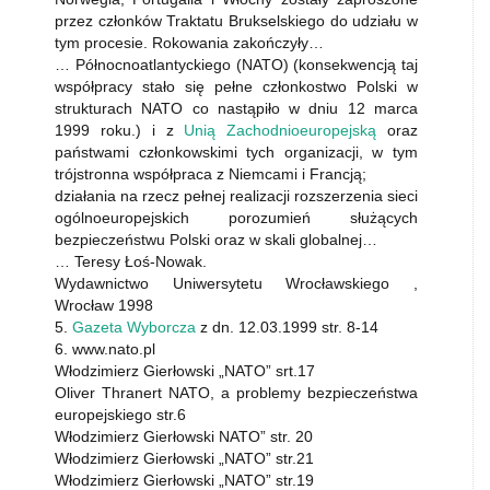
przez członków Traktatu Brukselskiego do udziału w
tym procesie. Rokowania zakończyły…
… Północnoatlantyckiego (NATO) (konsekwencją taj
współpracy stało się pełne członkostwo Polski w
strukturach NATO co nastąpiło w dniu 12 marca
1999 roku.) i z
Unią Zachodnioeuropejską
oraz
państwami członkowskimi tych organizacji, w tym
trójstronna współpraca z Niemcami i Francją;
działania na rzecz pełnej realizacji rozszerzenia sieci
ogólnoeuropejskich porozumień służących
bezpieczeństwu Polski oraz w skali globalnej…
… Teresy Łoś-Nowak.
Wydawnictwo Uniwersytetu Wrocławskiego ,
Wrocław 1998
5.
Gazeta Wyborcza
z dn. 12.03.1999 str. 8-14
6. www.nato.pl
Włodzimierz Gierłowski „NATO” srt.17
Oliver Thranert NATO, a problemy bezpieczeństwa
europejskiego str.6
Włodzimierz Gierłowski NATO” str. 20
Włodzimierz Gierłowski „NATO” str.21
Włodzimierz Gierłowski „NATO” str.19