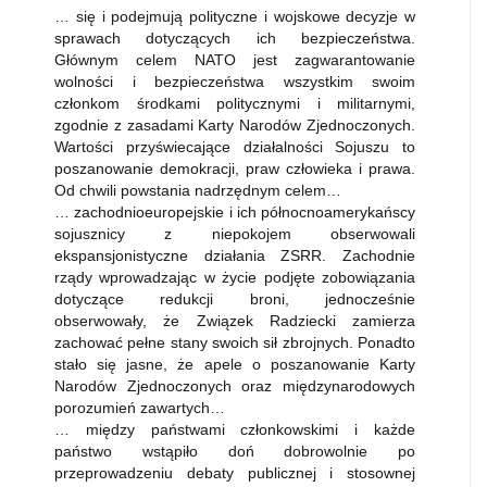
… się i podejmują polityczne i wojskowe decyzje w
sprawach dotyczących ich bezpieczeństwa.
Głównym celem NATO jest zagwarantowanie
wolności i bezpieczeństwa wszystkim swoim
członkom środkami politycznymi i militarnymi,
zgodnie z zasadami Karty Narodów Zjednoczonych.
Wartości przyświecające działalności Sojuszu to
poszanowanie demokracji, praw człowieka i prawa.
Od chwili powstania nadrzędnym celem…
… zachodnioeuropejskie i ich północnoamerykańscy
sojusznicy z niepokojem obserwowali
ekspansjonistyczne działania ZSRR. Zachodnie
rządy wprowadzając w życie podjęte zobowiązania
dotyczące redukcji broni, jednocześnie
obserwowały, że Związek Radziecki zamierza
zachować pełne stany swoich sił zbrojnych. Ponadto
stało się jasne, że apele o poszanowanie Karty
Narodów Zjednoczonych oraz międzynarodowych
porozumień zawartych…
… między państwami członkowskimi i każde
państwo wstąpiło doń dobrowolnie po
przeprowadzeniu debaty publicznej i stosownej