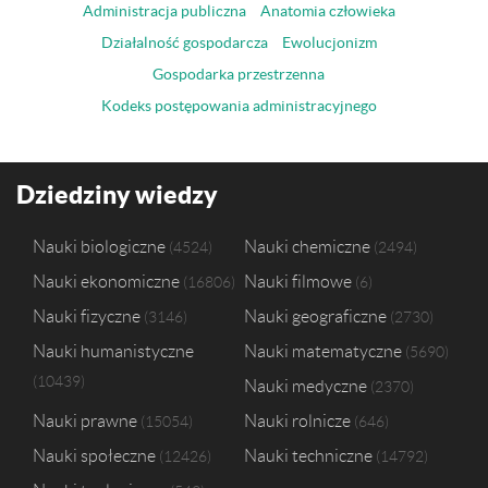
Administracja publiczna
Anatomia człowieka
Działalność gospodarcza
Ewolucjonizm
Gospodarka przestrzenna
Kodeks postępowania administracyjnego
Dziedziny wiedzy
Nauki biologiczne
Nauki chemiczne
4524
2494
Nauki ekonomiczne
Nauki filmowe
16806
6
Nauki fizyczne
Nauki geograficzne
3146
2730
Nauki humanistyczne
Nauki matematyczne
5690
10439
Nauki medyczne
2370
Nauki prawne
Nauki rolnicze
15054
646
Nauki społeczne
Nauki techniczne
12426
14792