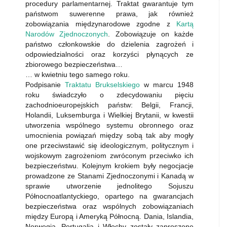
procedury parlamentarnej. Traktat gwarantuje tym
państwom suwerenne prawa, jak również
zobowiązania międzynarodowe zgodne z
Kartą
Narodów Zjednoczonych
. Zobowiązuje on każde
państwo członkowskie do dzielenia zagrożeń i
odpowiedzialności oraz korzyści płynących ze
zbiorowego bezpieczeństwa…
… w kwietniu tego samego roku.
Podpisanie
Traktatu Brukselskiego
w marcu 1948
roku świadczyło o zdecydowaniu pięciu
zachodnioeuropejskich państw: Belgii, Francji,
Holandii, Luksemburga i Wielkiej Brytanii, w kwestii
utworzenia wspólnego systemu obronnego oraz
umocnienia powiązań między sobą tak aby mogły
one przeciwstawić się ideologicznym, politycznym i
wojskowym zagrożeniom zwróconym przeciwko ich
bezpieczeństwu. Kolejnym krokiem były negocjacje
prowadzone ze Stanami Zjednoczonymi i Kanadą w
sprawie utworzenie jednolitego Sojuszu
Północnoatlantyckiego, opartego na gwarancjach
bezpieczeństwa oraz wspólnych zobowiązaniach
między Europą i Ameryką Północną. Dania, Islandia,
Norwegia, Portugalia i Włochy zostały zaproszone