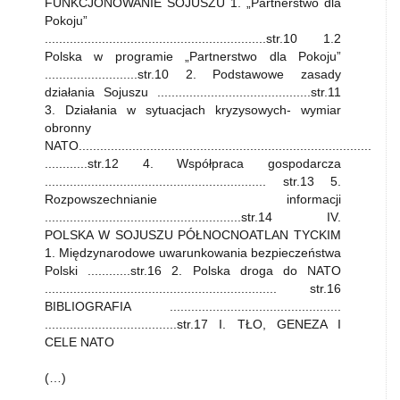
FUNKCJONOWANIE SOJUSZU 1. „Partnerstwo dla
Pokoju”
..............................................................str.10 1.2
Polska w programie „Partnerstwo dla Pokoju”
..........................str.10 2. Podstawowe zasady
działania Sojuszu ...........................................str.11
3. Działania w sytuacjach kryzysowych- wymiar
obronny
NATO..................................................................................
............str.12 4. Współpraca gospodarcza
.............................................................. str.13 5.
Rozpowszechnianie informacji
.......................................................str.14 IV.
POLSKA W SOJUSZU PÓŁNOCNOATLAN TYCKIM
1. Międzynarodowe uwarunkowania bezpieczeństwa
Polski ............str.16 2. Polska droga do NATO
................................................................. str.16
BIBLIOGRAFIA ................................................
.....................................str.17 I. TŁO, GENEZA I
CELE NATO
(…)