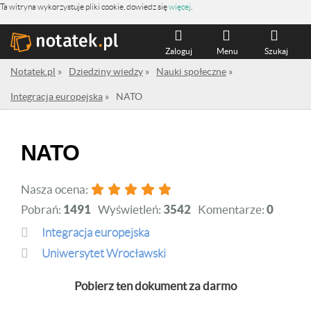
Ta witryna wykorzystuje pliki cookie, dowiedz się
więcej
.
Zaloguj
Menu
Szukaj
Notatek.pl
»
Dziedziny wiedzy
»
Nauki społeczne
»
Integracja europejska
»
NATO
NATO
Nasza ocena:
Pobrań:
1491
Wyświetleń:
3542
Komentarze:
0
Integracja europejska
Uniwersytet Wrocławski
Pobierz ten dokument za darmo