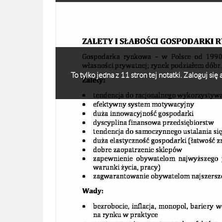
To tylko jedna z 11 stron tej notatki. Zaloguj si