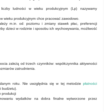
 liczby ludności w wieku produkcyjnym (Lp) nazywamy
ci w wieku produkcyjnym chce pracować zawodowo.
eży m.in. od: poziomu i zmiany stawek płac, preferencji
iczby dzieci w rodzinie i sposobu ich wychowywania, możliwość
ocia zależą od trzech czynników: współczynnika aktywności
ozmiarów zatrudnienia.
danym roku. Nie uwzględnia się w tej metodzie
płatności
ci budżetu).
 produkcji
owaniu wydatków na dobra finalne wytworzone przez