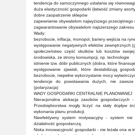
tendencja do samoczynnego ustalania się równowagi
duża elastyczność gospodarki (łatwość zmiany asorty
dobre zaopatrzenie sklepów
zapewnienie obywatelom najwyższego przeciętnego (
zagwarantowanie obywatelom najszerszego zakresu
Wady:
bezrobocie, inflacja, monopol, bariery wejścia na ryn
występowanie negatywnych efektów zewnętrznych (g
społeczeństwo część skutków lub kosztów swojej d
środowiska, ze strony konsumpcji, np. technologie
istnienie tzw. dóbr publicznych (dobra, które finansu
występowanie zjawisk, które destabilizują gospo
bezrobocie, niepełne wykorzystanie mocy wytwórczych
tendencje do powstawania dużych, nie zawsze 
(polaryzacja)
WADY GOSPODARKI CENTRALNIE PLANOWANEJ
Nieracjonalna alokacja zasobów gospodarczych 
Przedsiębiorstwa mogły liczyć na stały dopływ ś
wykonania planu produkcji.
Nieefektywny system motywacyjny - system nie 
działalność gospodarczą.
Niska innowacyjność gospodarki - nie leżała ona w i