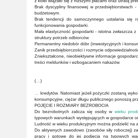
z kolei wiązało się z niższymi płacami oraz utratą pre
Brak dyscypliny finansowej w przedsiębiorstwach -
budżetowym.
Brak tendencji do samoczynnego ustalania się 
funkcjonowania gospodarki.
Mała elastyczność gospodarki - istotna zwłaszcza z
struktury potrzeb odbiorców.
Permanentny niedobór dóbr (inwestycyjnych i konsum
Zanik przedsiębiorczości i rozmycie odpowiedzialno
Zniekształcone, nieobiektywne informacje gospoda
treści meldunków i wzbogacaniem nakazów.
(…)
… kredytów. Natomiast jeżeli pożyczki zostaną wyko
konsumpcyjne, ciężar długu publicznego ponoszą prz
POJĘCIE I ROZMIARY BEZROBOCIA
Do bezrobotnych zalicza się osoby w
wieku prod
typowych warunkach występujących w gospodarce or
Ludność w wieku produkcyjnym można podzielić na 
Do aktywnych zawodowo (zasobów siły roboczej) za
pracy i gotowe do jej podjęcia na typowych wa