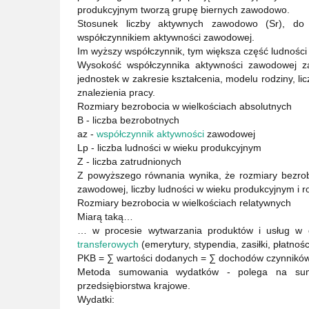
produkcyjnym tworzą grupę biernych zawodowo.
Stosunek liczby aktywnych zawodowo (Sr), do
współczynnikiem aktywności zawodowej.
Im wyższy współczynnik, tym większa część ludnoś
Wysokość współczynnika aktywności zawodowej zal
jednostek w zakresie kształcenia, modelu rodziny, l
znalezienia pracy.
Rozmiary bezrobocia w wielkościach absolutnych
B - liczba bezrobotnych
az -
współczynnik aktywności
zawodowej
Lp - liczba ludności w wieku produkcyjnym
Z - liczba zatrudnionych
Z powyższego równania wynika, że rozmiary bezrob
zawodowej, liczby ludności w wieku produkcyjnym i r
Rozmiary bezrobocia w wielkościach relatywnych
Miarą taką…
… w procesie wytwarzania produktów i usług w 
transferowych
(emerytury, stypendia, zasiłki, płatnoś
PKB = ∑ wartości dodanych = ∑ dochodów czynników
Metoda sumowania wydatków - polega na sum
przedsiębiorstwa krajowe.
Wydatki: