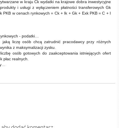
wytwarzane w kraju Ck wydatki na krajowe dobra inwestycyjne
produkty i usługi z wyłączeniem płatności transferowych Gk
xk PKB w cenach rynkowych = Ck + Ik + Gk + Exk PKB = C + I
rynkowych - podatki…
jaką liczę osób chcą zatrudnić pracodawcy przy różnych
 wynika z maksymalizacji zysku.
iczbę osób gotowych do zaakceptowania istniejących ofert
k płac realnych.
cy…
, aby dodać komentarz