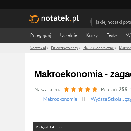
Przeglądaj
Uczelnie
Kursy
Testy
W
Notatek.pl
»
Dziedziny wiedzy
»
Nauki ekonomiczne
»
Makroe
makroekonomia - zag
Nasza ocena:
Pobrań:
259
Makroekonomia
Wyższa Szkoła Jęz
Podgląd dokumentu