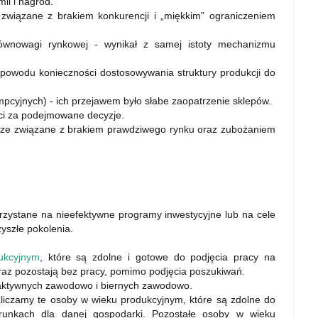
mii i nagród.
 związane z brakiem konkurencji i „miękkim” ograniczeniem
równowagi rynkowej - wynikał z samej istoty mechanizmu
 powodu konieczności dostosowywania struktury produkcji do
pcyjnych) - ich przejawem było słabe zaopatrzenie sklepów.
ści za podejmowane decyzje.
rcze związane z brakiem prawdziwego rynku oraz zubożaniem
rzystane na nieefektywne programy inwestycyjne lub na cele
yszłe pokolenia.
ukcyjnym
, które są zdolne i gotowe do podjęcia pracy na
az pozostają bez pracy, pomimo podjęcia poszukiwań.
aktywnych zawodowo i biernych zawodowo.
liczamy te osoby w wieku produkcyjnym, które są zdolne do
runkach dla danej gospodarki. Pozostałe osoby w wieku