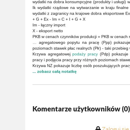
wydatki na dobra konsumpcyjne (produkty i usługi) 
Ik wydatki rządowe na wytwarzanie w kraju finalne 
wydatki z zagranicy na krajowe dobra eksportowe E
+ G + Ex - Im = C + I + G + X
Im - łączny import
X - eksport netto
PKB w cenach czynników produkcji = PKB w cenach 
… agregatowego popytu na pracę (Ppp) pokazuje 
poziomach stawek płac realnych (Płr) - taki przebieg
Krzywa agregatowej
podaży pracy
(Pdp) pokazuje l
pracy i podjęcia pracy przy różnych poziomach stawe
Krzywa NZ pokazuje liczbę osób poszukujących pra
... zobacz całą notatkę
Komentarze użytkowników (
0
)
Zaloguj się