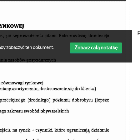
P
Zobacz całą notatkę
ę aby zobaczyć ten dokument.