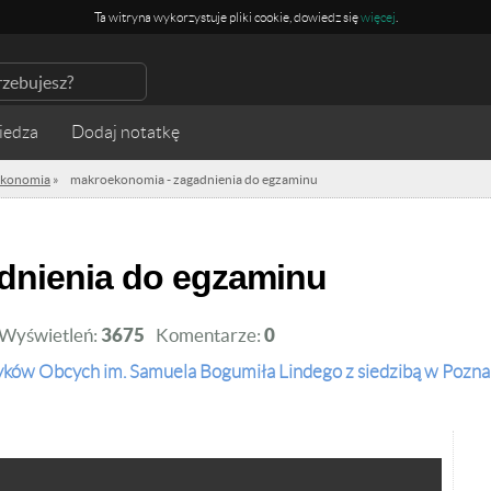
Ta witryna wykorzystuje pliki cookie, dowiedz się
więcej
.
iedza
konomia
»
makroekonomia - zagadnienia do egzaminu
adnienia do egzaminu
Wyświetleń:
3675
Komentarze:
0
yków Obcych im. Samuela Bogumiła Lindego z siedzibą w Pozna