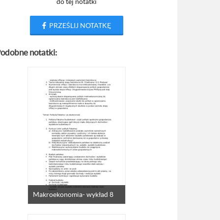
do tej notatki
PRZEŚLIJ NOTATKĘ
odobne notatki:
Makroekonomia- wykład 8