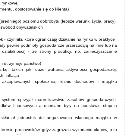
 rynkowej
mentu, dostosowanie się do klienta)
średniego) poziomu dobrobytu (lepsze warunki życia, pracy)
 swobód obywatelskich
ek - czynniki, które ograniczają działanie na rynku w praktyce
dy pewne podmioty gospodarcze przerzucają na inne lub na
ziałalności) - ze strony produkcji, np. zanieczyszczenie
je i utrzymuje państwo)
darkę, takich jak: duże wahania aktywności gospodarczej,
, inflacja
akceptowanych społecznie, różnic dochodów i majątku
- system sprzyjał marnotrawstwu zasobów gospodarczych.
rodków finansowych a oceniane były na podstawie stopnia
skłaniał jednostek do angażowania własnego majątku w
nteresie pracowników, gdyż zagrażała wykonaniu planów, a to