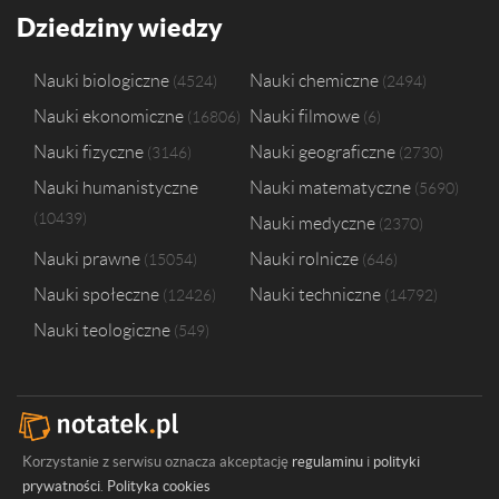
Dziedziny wiedzy
Nauki biologiczne
Nauki chemiczne
4524
2494
Nauki ekonomiczne
Nauki filmowe
16806
6
Nauki fizyczne
Nauki geograficzne
3146
2730
Nauki humanistyczne
Nauki matematyczne
5690
10439
Nauki medyczne
2370
Nauki prawne
Nauki rolnicze
15054
646
Nauki społeczne
Nauki techniczne
12426
14792
Nauki teologiczne
549
Korzystanie z serwisu oznacza akceptację
regulaminu
i
polityki
prywatności
.
Polityka cookies