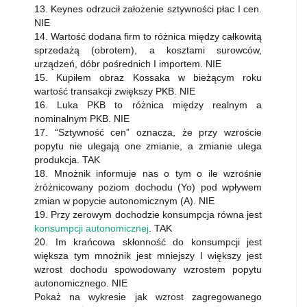
13. Keynes odrzucił założenie sztywności płac I cen.
NIE
14. Wartość dodana firm to różnica między całkowitą
sprzedażą (obrotem), a kosztami surowców,
urządzeń, dóbr pośrednich I importem. NIE
15. Kupiłem obraz Kossaka w bieżącym roku
wartość transakcji zwiększy PKB. NIE
16. Luka PKB to różnica między realnym a
nominalnym PKB. NIE
17. “Sztywność cen” oznacza, że przy wzroście
popytu nie ulegają one zmianie, a zmianie ulega
produkcja. TAK
18. Mnożnik informuje nas o tym o ile wzrośnie
żróżnicowany poziom dochodu (Yo) pod wpływem
zmian w popycie autonomicznym (A). NIE
19. Przy zerowym dochodzie konsumpcja równa jest
konsumpcji autonomicznej
. TAK
20. Im krańcowa skłonność do konsumpcji jest
większa tym mnożnik jest mniejszy I większy jest
wzrost dochodu spowodowany wzrostem popytu
autonomicznego. NIE
Pokaż na wykresie jak wzrost zagregowanego