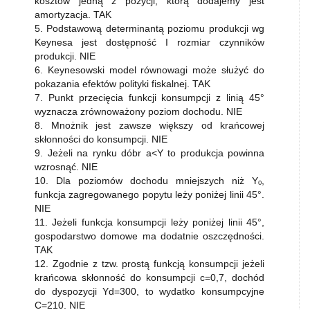
kosztów jedną z pozycji, którą dodajemy jest
amortyzacja. TAK
5. Podstawową determinantą poziomu produkcji wg
Keynesa jest dostępność I rozmiar czynników
produkcji. NIE
6. Keynesowski model równowagi może służyć do
pokazania efektów polityki fiskalnej. TAK
7. Punkt przecięcia funkcji konsumpcji z linią 45°
wyznacza zrównoważony poziom dochodu. NIE
8. Mnożnik jest zawsze większy od krańcowej
skłonności do konsumpcji. NIE
9. Jeżeli na rynku dóbr a<Y to produkcja powinna
wzrosnąć. NIE
10. Dla poziomów dochodu mniejszych niż Yₒ,
funkcja zagregowanego popytu leży poniżej linii 45°.
NIE
11. Jeżeli funkcja konsumpcji leży poniżej linii 45°,
gospodarstwo domowe ma dodatnie oszczędności.
TAK
12. Zgodnie z tzw. prostą funkcją konsumpcji jeżeli
krańcowa skłonność do konsumpcji c=0,7, dochód
do dyspozycji Yd=300, to wydatko konsumpcyjne
C=210. NIE