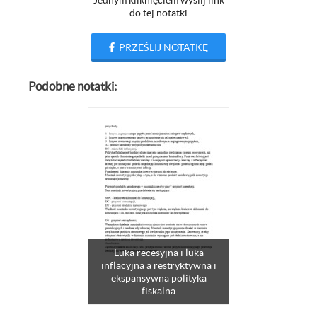
Jednym kliknięciem wyślij link
do tej notatki
PRZEŚLIJ NOTATKĘ
Podobne notatki:
Luka recesyjna i luka
inflacyjna a restryktywna i
ekspansywna polityka
fiskalna