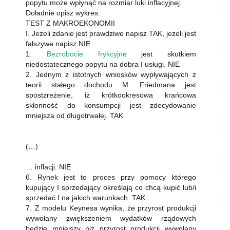
popytu może wpłynąć na rozmiar luki inflacyjnej.
Doładnie opisz wykres.
TEST Z MAKROEKONOMII
I. Jeżeli zdanie jest prawdziwe napisz TAK, jeżeli jest
fałszywe napisz NIE
1.
Bezrobocie frykcyjne
jest skutkiem
niedostatecznego popytu na dobra I usługi. NIE
2. Jednym z istotnych wniosków wypływających z
teorii stałego dochodu M. Friedmana jest
spostzreżenie, iż krótkookresowa krańcowa
skłonność do konsumpcji jest zdecydowanie
mniejsza od długotrwałej. TAK
(…)
… inflacji. NIE
6. Rynek jest to proces przy pomocy którego
kupujący I sprzedający określają co chcą kupić lub/i
sprzedać I na jakich warunkach. TAK
7. Z modelu Keynesa wynika, że przyrost produkcji
wywołany zwiększeniem wydatków rządowych
będzie mniejszy niż przyrost produkcji wywołany