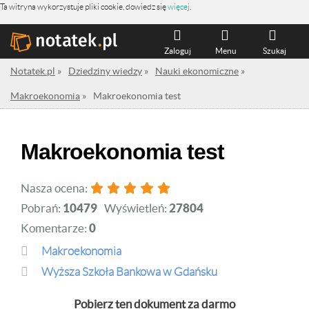
Ta witryna wykorzystuje pliki cookie, dowiedz się
więcej
.
Zaloguj
Menu
Szukaj
Notatek.pl
»
Dziedziny wiedzy
»
Nauki ekonomiczne
»
Makroekonomia
»
Makroekonomia test
Makroekonomia test
Nasza ocena:
Pobrań:
10479
Wyświetleń:
27804
Komentarze:
0
Makroekonomia
Wyższa Szkoła Bankowa w Gdańsku
Pobierz ten dokument za darmo