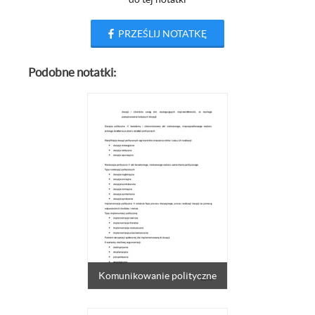
PRZEŚLIJ NOTATKĘ
Podobne notatki:
Komunikowanie polityczne