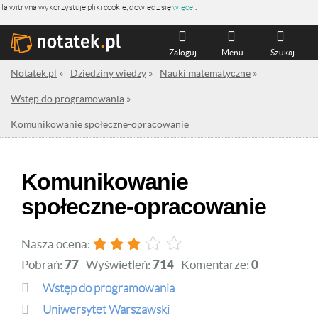
Ta witryna wykorzystuje pliki cookie, dowiedz się
więcej
.
Zaloguj
Menu
Szukaj
Notatek.pl
»
Dziedziny wiedzy
»
Nauki matematyczne
»
Wstęp do programowania
»
Komunikowanie społeczne-opracowanie
Komunikowanie
społeczne-opracowanie
Nasza ocena:
Pobrań:
77
Wyświetleń:
714
Komentarze:
0
Wstęp do programowania
Uniwersytet Warszawski