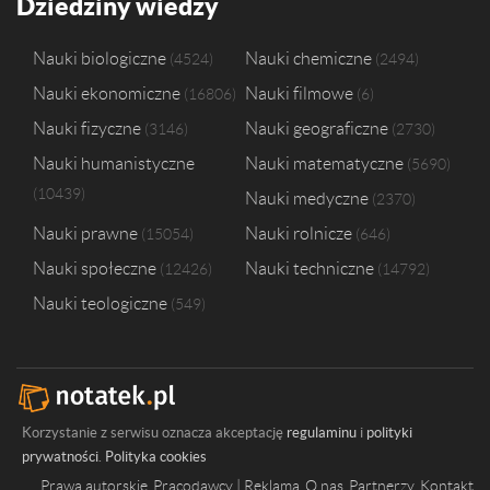
Dziedziny wiedzy
Nauki biologiczne
Nauki chemiczne
4524
2494
Nauki ekonomiczne
Nauki filmowe
16806
6
Nauki fizyczne
Nauki geograficzne
3146
2730
Nauki humanistyczne
Nauki matematyczne
5690
10439
Nauki medyczne
2370
Nauki prawne
Nauki rolnicze
15054
646
Nauki społeczne
Nauki techniczne
12426
14792
Nauki teologiczne
549
Korzystanie z serwisu oznacza akceptację
regulaminu
i
polityki
prywatności
.
Polityka cookies
Prawa autorskie
Pracodawcy | Reklama
O nas
Partnerzy
Kontakt