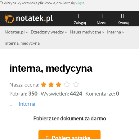
Ta witryna wykorzystuje pliki cookie, dowiedz się
więcej
.
Zaloguj
Menu
Szukaj
Notatek.pl
»
Dziedziny wiedzy
»
Nauki medyczne
»
Interna
»
interna, medycyna
interna, medycyna
Nasza ocena:
Pobrań:
350
Wyświetleń:
4424
Komentarze:
0
Interna
Pobierz ten dokument za darmo
Pobierz notatkę