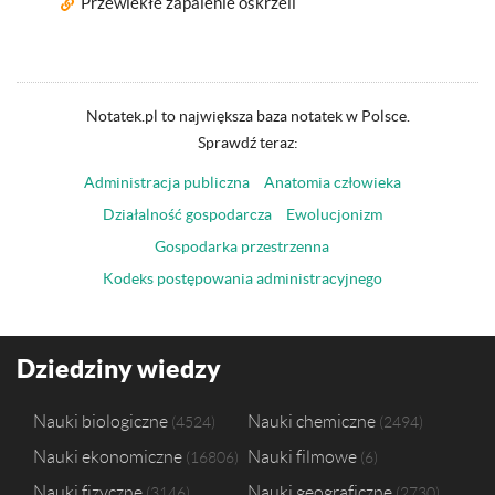
Przewlekłe zapalenie oskrzeli
Notatek.pl to największa baza notatek w Polsce.
Sprawdź teraz:
Administracja publiczna
Anatomia człowieka
Działalność gospodarcza
Ewolucjonizm
Gospodarka przestrzenna
Kodeks postępowania administracyjnego
Dziedziny wiedzy
Nauki biologiczne
Nauki chemiczne
4524
2494
Nauki ekonomiczne
Nauki filmowe
16806
6
Nauki fizyczne
Nauki geograficzne
3146
2730