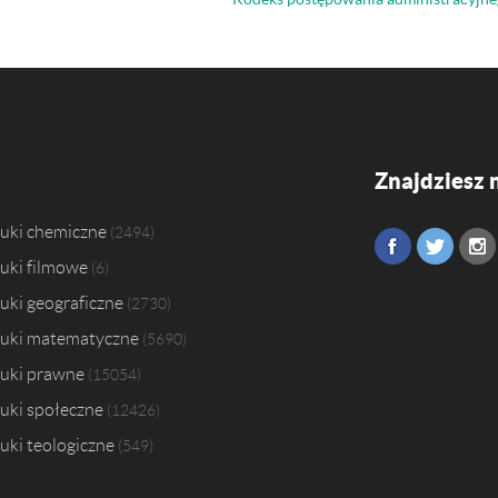
Znajdziesz 
uki chemiczne
2494
uki filmowe
6
uki geograficzne
2730
uki matematyczne
5690
uki prawne
15054
uki społeczne
12426
uki teologiczne
549