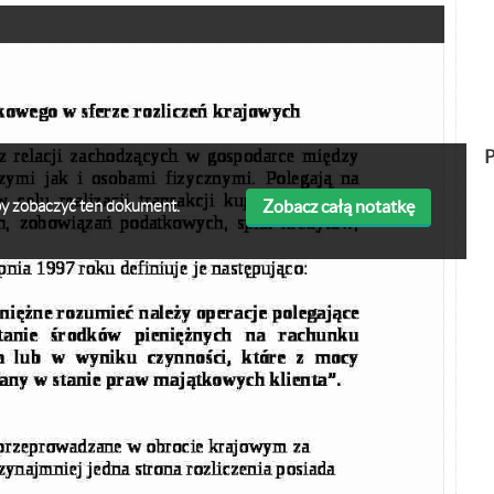
P
Zobacz całą notatkę
 aby zobaczyć ten dokument.