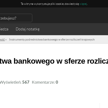
Ta witryna wykorzystuje pliki cookie, dowiedz się
więcej
.
iedza
ość
»
Instrumenty pośrednictwa bankowego w sferze rozliczeń krajowych
Wyświetleń:
567
Komentarze:
0