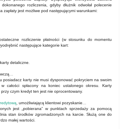
 dokonanego rozliczenia, gdyby dłużnik odwołał polecenie
ia zapłaty jest możliwe pod następującymi warunkami:
stateczne rozliczenie płatności (w stosunku do momentu
yodrębnić następujące kategorie kart:
karty detaliczne.
bywczą…
u posiadacz karty nie musi dysponować pokryciem na swoim
w całości spłacony na koniec ustalonego okresu. Karty
 przy czym kredyt ten jest nie oprocentowany.
 kredytową
, umożliwiającą klientowi pozyskanie…
conych jest „pobierana” w punktach sprzedaży za pomocą
ualnia stan środków zgromadzonych na karcie. Służą one do
rdzo małej wartości.