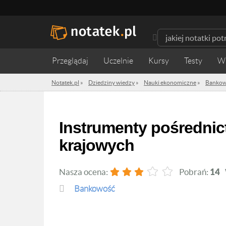
Przeglądaj
Uczelnie
Kursy
Testy
W
Notatek.pl
»
Dziedziny wiedzy
»
Nauki ekonomiczne
»
Bankow
Instrumenty pośrednictwa bankowego w sferze rozliczeń
krajowych
Nasza ocena:
Pobrań:
14
Bankowość