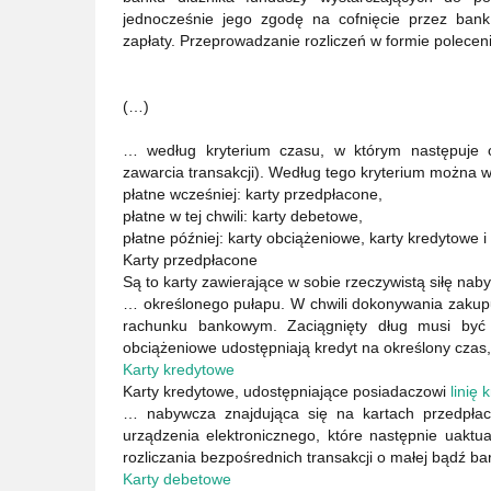
jednocześnie jego zgodę na cofnięcie przez bank
zapłaty. Przeprowadzanie rozliczeń w formie polecen
(…)
… według kryterium czasu, w którym następuje o
zawarcia transakcji). Według tego kryterium można w
płatne wcześniej: karty przedpłacone,
płatne w tej chwili: karty debetowe,
płatne później: karty obciążeniowe, karty kredytowe i 
Karty przedpłacone
Są to karty zawierające w sobie rzeczywistą siłę na
… określonego pułapu. W chwili dokonywania zakup
rachunku bankowym. Zaciągnięty dług musi być 
obciążeniowe udostępniają kredyt na określony czas,
Karty kredytowe
Karty kredytowe, udostępniające posiadaczowi
linię
… nabywcza znajdująca się na kartach przedpła
urządzenia elektronicznego, które następnie uakt
rozliczania bezpośrednich transakcji o małej bądź ba
Karty debetowe