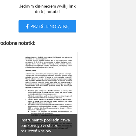
Jednym kliknięciem wyślij link
do tej notatki
PRZEŚLIJ NOTATKĘ
odobne notatki:
Instrumenty pośrednictwa
bankowego w sferze
rozliczeń krajow