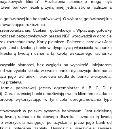
ątkowych klienta”. Rozliczenia pieniężne mogą być
wem banków, jeżeli przynajmniej jedna strona rozliczenia
ie gotówkowej lub bezgotówkowej. O wyborze gotówkowej lub
prowadzające rozliczenia.
przeprowadza się: Czekiem gotówkowym, Wpłacając gotówkę
y rozliczeń bezgotówkowych prezes NBP wprowadził w obro cie
zek rozrachunkowy, Karty płatnicze. Polecenie przelewu Jest
ch. Jest udzieloną bankowi dyspozycją właściciela rachunku
określoną kwotą i uznania tą kwotą wskazanego rachunku
zystkie płatności, bez względu na wysokość. Inicjatorem
ury od wierzyciela składa w swoim banku dyspozycję dokonania
ąża jego rachunek i przelewa środki do banku wierzyciela.
niu przelewu.
 formie papierowej (cztery egzemplarze: A, B, C, D, z
). Coraz częściej banki umożliwiają swoim klientom składanie
ierowej, wykorzystując w tym celu oprogramowanie typu
gotówkowych w polskim systemie bankowym. Jest udzieloną
oną kwotą rachunku bankowego dłużnika i uznania tą kwotą
o wierzyciela następuje po uzyskaniu przez jego bank od
rycia polecenia zapłaty. Dyspozycja wierzyciela zawiera