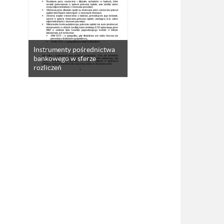
Instrumenty pośrednictwa
bankowego w sferze
rozliczeń