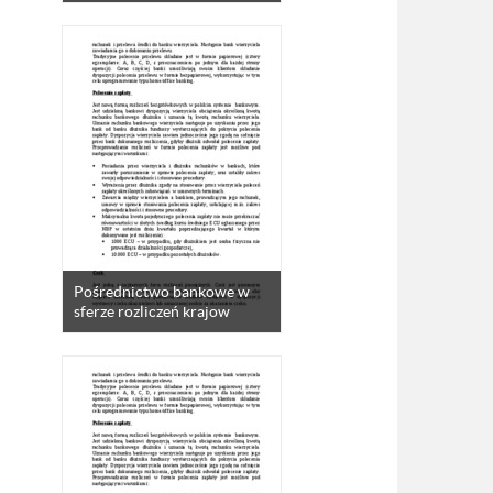
Pośrednictwo bankowe w
sferze rozliczeń krajow