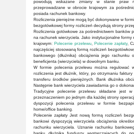
powodują wskazane zmiany w stanie praw maj
przeprowadzane w obrocie krajowym za pośrednict
posiada rachunek bankowy.
Rozliczenia pieniężne mogą być dokonywane w form
bezgotówkowej formy rozliczeń decydują strony prze
Rozliczenia gotówkowe za pośrednictwem banków 
na rachunek wierzyciela. Jako instytucjonalne form
krajowym:
Polecenie przelewu
,
Polecenie zapłaty
, C
najczęściej stosowaną formą rozliczeń bezgotówkowy
bankowego (dłużnika) obciążenia jego rachunku 
beneficjenta (wierzyciela) w dowolnym banku.
W formie polecenia przelewu można regulować ws
rozliczenia jest dłużnik, który, po otrzymaniu fakt
transferu środków pieniężnych. Bank dłużnika obci
Następnie bank wierzyciela zawiadamia go o dokona
Tradycyjne polecenie przelewu składane jest w
przeznaczeniem po jednym dla każdej strony operacji
dyspozycji polecenia przelewu w formie bezpap
home/office banking.
Polecenie zapłaty Jest nową formą rozliczeń bez
bankowi dyspozycją wierzyciela obciążenia określ
rachunku wierzyciela. Uznanie rachunku bankoweg
banku dłużnika funduszy wystarczających do pok