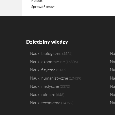
Polsce.
Sprawdź teraz:
Dziedziny wiedzy
Nauki biologiczne
Na
4524
Nauki ekonomiczne
Na
16806
Nauki fizyczne
Na
3146
Nauki humanistyczne
Na
10439
Nauki medyczne
Na
2370
Nauki rolnicze
Na
646
Nauki techniczne
Na
14792