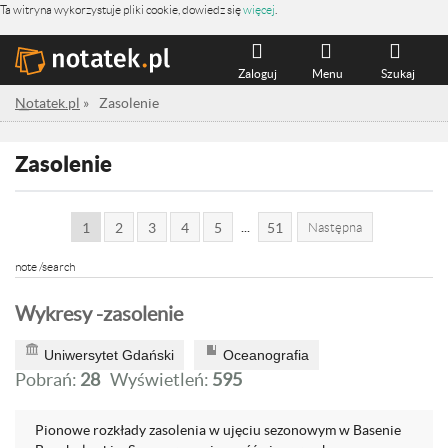
Ta witryna wykorzystuje pliki cookie, dowiedz się
więcej
.
Zaloguj
Menu
Szukaj
Notatek.pl
»
Zasolenie
Zasolenie
...
1
2
3
4
5
51
Następna
note /search
Wykresy -zasolenie
Uniwersytet Gdański
Oceanografia
Pobrań:
28
Wyświetleń:
595
Pionowe rozkłady zasolenia w ujęciu sezonowym w Basenie