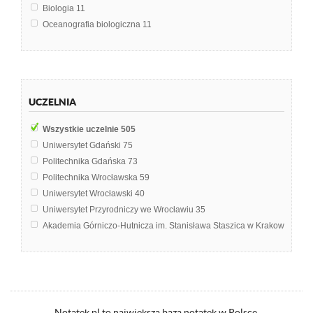
Biologia
11
Oceanografia biologiczna
11
Biologia i ekologia
10
Chemia środowiska
9
Nawigacja
9
Hydrologia i oceanografia
8
UCZELNIA
Inżynieria środowiska
8
Meteorologia i klimatologia
8
Wszystkie uczelnie
505
Oceanografia
8
Uniwersytet Gdański
75
Wpływ falowania
8
Politechnika Gdańska
73
Antropogeniczne przekształcenie środowiska morskiego
7
Politechnika Wrocławska
59
Ekologia i ochrona środowiska
7
Uniwersytet Wrocławski
40
Funkcjonowanie ekosystemów morskich
7
Uniwersytet Przyrodniczy we Wrocławiu
35
Gospodarka wodna
7
Akademia Górniczo-Hutnicza im. Stanisława Staszica w Krakowie
29
Hydrobiologia
7
Akademia Morska w Gdyni
28
Technologia wody i ścieków
7
Politechnika Warszawska
17
Biotechnologia roślin
6
Politechnika Śląska
17
Geografia usług
6
Uniwersytet im. Adama Mickiewicza w Poznaniu
16
Geomorfologia
6
Uniwersytet Rolniczy im. Hugona Kołłątaja w Krakowie
14
Notatek.pl to największa baza notatek w Polsce.