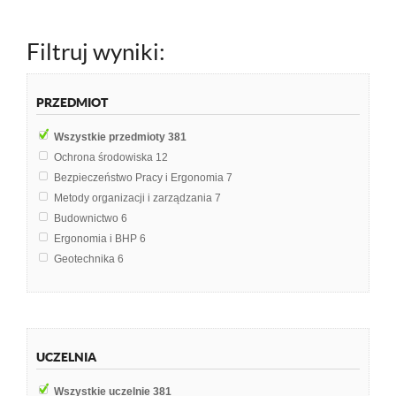
Filtruj wyniki:
PRZEDMIOT
Wszystkie przedmioty
381
Ochrona środowiska
12
Bezpieczeństwo Pracy i Ergonomia
7
Metody organizacji i zarządzania
7
Budownictwo
6
Ergonomia i BHP
6
Geotechnika
6
Mechanika gruntów
6
Pedagogika
6
Anatomia
5
Bezpieczeństwo Państwa
5
UCZELNIA
Geodezja
5
Higiena i epidemiologia
5
Wszystkie uczelnie
381