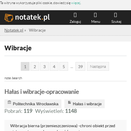
Ta witryna wykorzystuje pliki cookie, dowiedz się
więcej
.
Zaloguj
Menu
Szukaj
Notatek.pl
»
Wibracje
Wibracje
...
1
2
3
4
5
39
Następna
note /search
Hałas i wibracje-opracowanie
Politechnika Wrocławska
Hałas i wibracje
Pobrań:
119
Wyświetleń:
1148
Wibracja bierna (przemieszczeniowa) -chroni obiekt przed