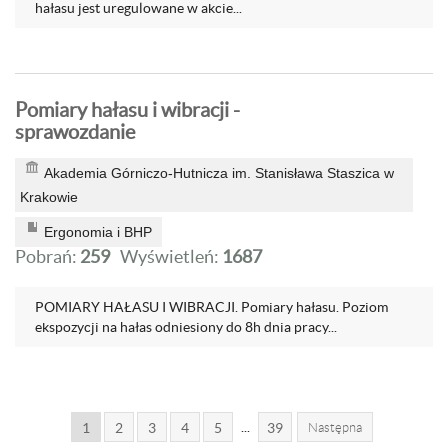
hałasu jest uregulowane w akcie...
Pomiary hałasu i wibracji -
sprawozdanie
Akademia Górniczo-Hutnicza im. Stanisława Staszica w
Krakowie
Ergonomia i BHP
Pobrań:
259
Wyświetleń:
1687
POMIARY HAŁASU I WIBRACJI. Pomiary hałasu. Poziom
ekspozycji na hałas odniesiony do 8h dnia pracy...
...
1
2
3
4
5
39
Następna