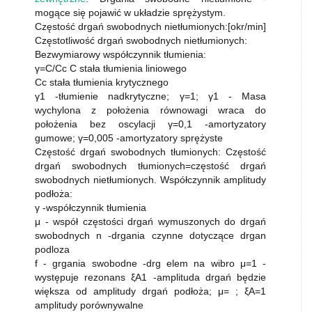
mogące się pojawić w układzie sprężystym.
Częstość drgań swobodnych nietłumionych:[okr/min]
Częstotliwość drgań swobodnych nietłumionych:
Bezwymiarowy współczynnik tłumienia:
γ=C/Cc C stała tłumienia liniowego
Cc stała tłumienia krytycznego
γ1 -tłumienie nadkrytyczne; γ=1; γ1 - Masa
wychylona z położenia równowagi wraca do
położenia bez oscylacji γ=0,1 -amortyzatory
gumowe; γ=0,005 -amortyzatory sprężyste
Częstość drgań swobodnych tłumionych: Częstość
drgań swobodnych tłumionych=częstość drgań
swobodnych nietłumionych. Współczynnik amplitudy
podłoża:
γ -współczynnik tłumienia
μ - współ częstości drgań wymuszonych do drgań
swobodnych n -drgania czynne dotyczące drgan
podloza
f - grgania swobodne -drg elem na wibro μ=1 -
występuje rezonans ξA1 -amplituda drgań będzie
większa od amplitudy drgań podłoża; μ= ; ξA=1
amplitudy porównywalne