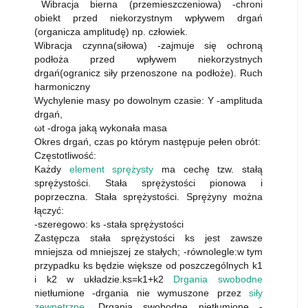
Wibracja bierna (przemieszczeniowa) -chroni
obiekt przed niekorzystnym wpływem drgań
(organicza amplitudę) np. człowiek.
Wibracja czynna(siłowa) -zajmuje się ochroną
podłoża przed wpływem niekorzystnych
drgań(ogranicz siły przenoszone na podłoże). Ruch
harmoniczny
Wychylenie masy po dowolnym czasie: Y -amplituda
drgań,
ωt -droga jaką wykonała masa
Okres drgań, czas po którym następuje pełen obrót:
Częstotliwość:
Każdy
element sprężysty
ma cechę tzw. stałą
sprężystości. Stała sprężystości pionowa i
poprzeczna. Stała sprężystości. Sprężyny można
łączyć:
-szeregowo: ks -stała sprężystości
Zastępcza stała sprężystości ks jest zawsze
mniejsza od mniejszej ze stałych; -równolegle:w tym
przypadku ks będzie większe od poszczególnych k1
i k2 w układzie.ks=k1+k2
Drgania swobodne
nietłumione -drgania nie wymuszone przez
siły
zewnętrzne
. Drgania swobodne nietłumione -