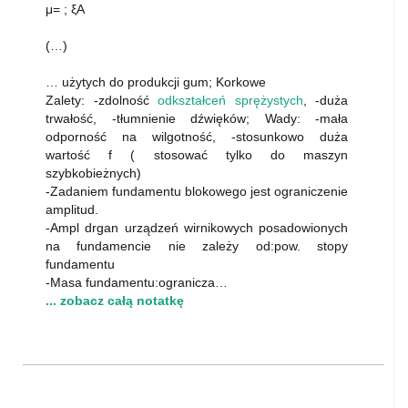
μ= ; ξA
(…)
… użytych do produkcji gum; Korkowe
Zalety: -zdolność
odkształceń sprężystych
, -duża
trwałość, -tłumnienie dźwięków; Wady: -mała
odporność na wilgotność, -stosunkowo duża
wartość f ( stosować tylko do maszyn
szybkobieżnych)
-Zadaniem fundamentu blokowego jest ograniczenie
amplitud.
-Ampl drgan urządzeń wirnikowych posadowionych
na fundamencie nie zależy od:pow. stopy
fundamentu
-Masa fundamentu:ogranicza…
... zobacz całą notatkę