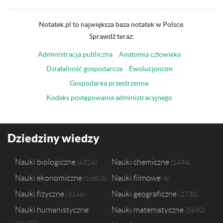
Notatek.pl to największa baza notatek w Polsce.
Sprawdź teraz:
Administracja publiczna
Anatomia człowieka
Działalność gospodarcza
Ewolucjonizm
Gospodarka przestrzenna
Kodeks postępowania administracyjnego
Dziedziny wiedzy
Nauki biologiczne
Nauki chemiczne
4524
2494
Nauki ekonomiczne
Nauki filmowe
16806
6
Nauki fizyczne
Nauki geograficzne
3146
2730
Nauki humanistyczne
Nauki matematyczne
5690