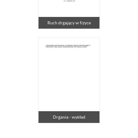
Ruch drgający w fizyce
Drgania - wykład