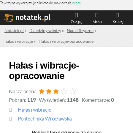
Ta witryna wykorzystuje pliki cookie, dowiedz się
więcej
.
Zaloguj
Menu
Szukaj
Notatek.pl
»
Dziedziny wiedzy
»
Nauki fizyczne
»
hałas i wibracje
»
Hałas i wibracje-opracowanie
Hałas i wibracje-
opracowanie
Nasza ocena:
Pobrań:
119
Wyświetleń:
1148
Komentarze:
0
hałas i wibracje
Politechnika Wrocławska
Pobierz ten dokument za darmo