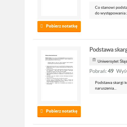
Co stanowi podsta
do występowania ze
Pobierz notatkę
Podstawa skarg
Uniwersytet Ślą
Pobrań:
49
Wyśw
Podstawa skargi ko
naruszenia...
Pobierz notatkę