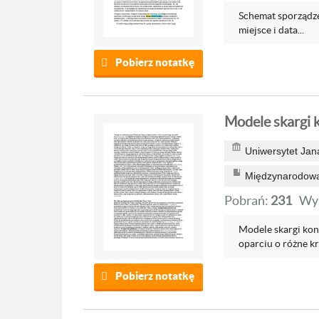
Schemat sporządze
miejsce i data...
Pobierz notatkę
Modele skargi 
Uniwersytet Jan
Międzynarodowa
Pobrań:
231
Wyś
Modele skargi kon
oparciu o różne kry
Pobierz notatkę