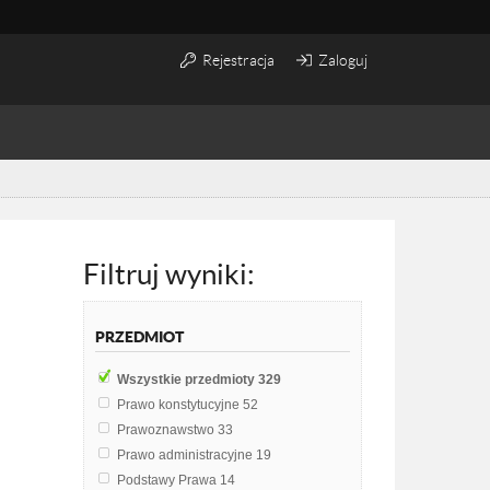
Rejestracja
Zaloguj
Filtruj wyniki:
PRZEDMIOT
Wszystkie przedmioty
329
Prawo konstytucyjne
52
Prawoznawstwo
33
Prawo administracyjne
19
Podstawy Prawa
14