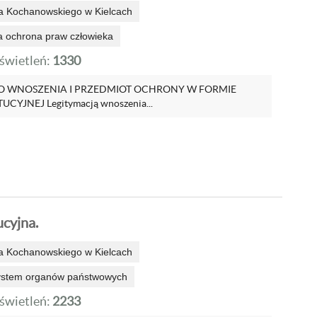
a Kochanowskiego w Kielcach
 ochrona praw człowieka
wietleń:
1330
O WNOSZENIA I PRZEDMIOT OCHRONY W FORMIE
CYJNEJ Legitymacją wnoszenia...
ucyjna.
a Kochanowskiego w Kielcach
system organów państwowych
wietleń:
2233