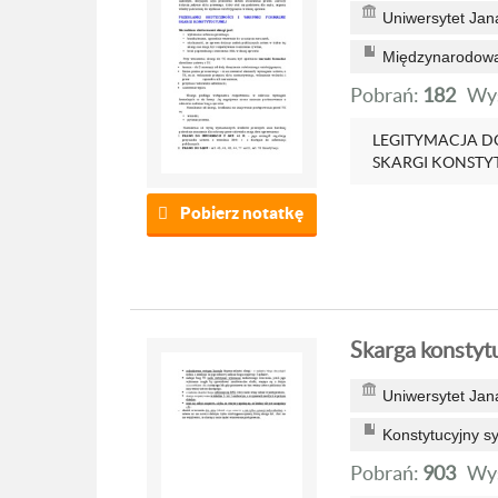
Uniwersytet Jan
Międzynarodowa
Pobrań:
182
Wyś
LEGITYMACJA D
SKARGI KONSTYTU
Pobierz notatkę
Skarga konstyt
Uniwersytet Jan
Konstytucyjny 
Pobrań:
903
Wyś