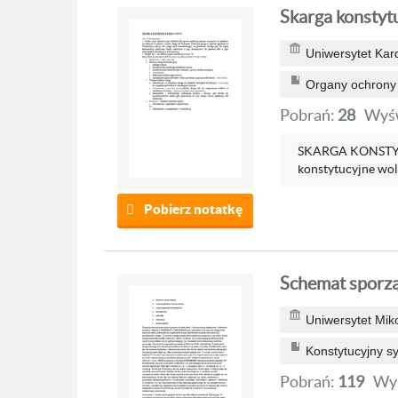
Skarga konstyt
Uniwersytet Kar
Organy ochrony
Pobrań:
28
Wyśw
SKARGA KONSTYTUC
konstytucyjne woln
Pobierz notatkę
Schemat sporzą
Uniwersytet Mik
Konstytucyjny 
Pobrań:
119
Wyś