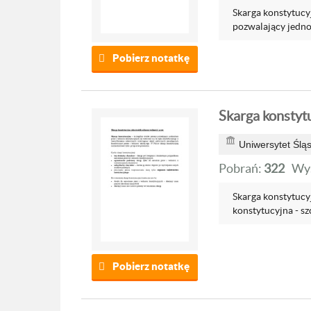
Skarga konstytucy
pozwalający jednos
Pobierz notatkę
Skarga konstyt
Uniwersytet Ślą
Pobrań:
322
Wyś
Skarga konstytucy
konstytucyjna - sz
Pobierz notatkę