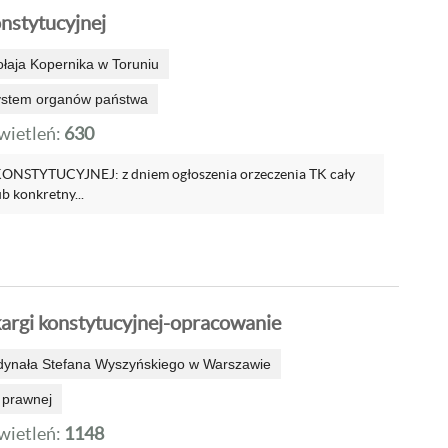
onstytucyjnej
ołaja Kopernika w Toruniu
system organów państwa
ietleń:
630
NSTYTUCYJNEJ: z dniem ogłoszenia orzeczenia TK cały
b konkretny...
argi konstytucyjnej-opracowanie
dynała Stefana Wyszyńskiego w Warszawie
 prawnej
ietleń:
1148