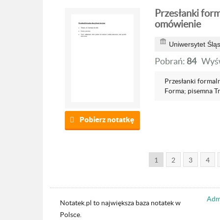
Przesłanki form
omówienie
Uniwersytet Ślą
Pobrań:
84
Wyśw
Przesłanki formaln
Forma; pisemna Tre
Pobierz notatkę
1
2
3
4
Admi
Notatek.pl to największa baza notatek w
Polsce.