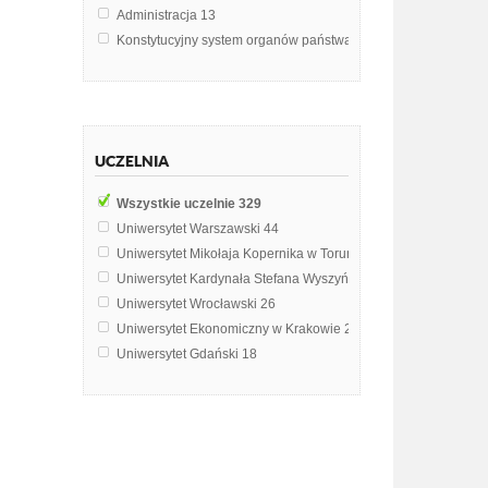
Administracja
13
Konstytucyjny system organów państwa
10
Prawo
10
System polityczny RP
10
Organy ochrony prawnej
9
Współczesne systemy polityczne
7
UCZELNIA
Konstytucyjny system organów państwowych
6
Legislacja administracyjna
6
Wszystkie uczelnie
329
Metodologia badań politologicznych
5
Uniwersytet Warszawski
44
Międzynarodowa ochrona praw człowieka
5
Uniwersytet Mikołaja Kopernika w Toruniu
42
Informatyka prawnicza
4
Uniwersytet Kardynała Stefana Wyszyńskiego w Warszawie
30
Współczesne systemy ustrojowe
4
Uniwersytet Wrocławski
26
Podstawy wiedzy o prawie
3
Uniwersytet Ekonomiczny w Krakowie
22
Suwereność RP
3
Uniwersytet Gdański
18
Zasady ustroju politycznego państwa
3
Uniwersytet Jana Kochanowskiego w Kielcach
15
Kontrola administracji
2
Uniwersytet Śląski w Katowicach
13
Nauka o polityce
2
Uniwersytet Łódzki
11
Postępowanie administracyjne
2
Uniwersytet Marii Curie-Skłodowskiej w Lublinie
9
Postępowanie karne
2
Uniwersytet im. Adama Mickiewicza w Poznaniu
7