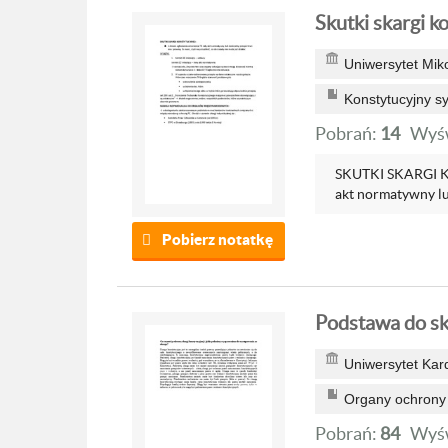
Skutki skargi k
Uniwersytet Mik
Konstytucyjny 
Pobrań:
14
Wyśw
SKUTKI SKARGI KO
akt normatywny lu
Pobierz notatkę
Podstawa do sk
Uniwersytet Kar
Organy ochrony
Pobrań:
84
Wyśw