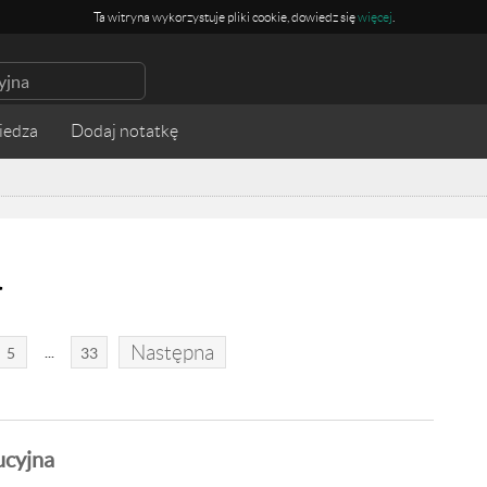
Ta witryna wykorzystuje pliki cookie, dowiedz się
więcej
.
iedza
a
Następna
...
5
33
ucyjna