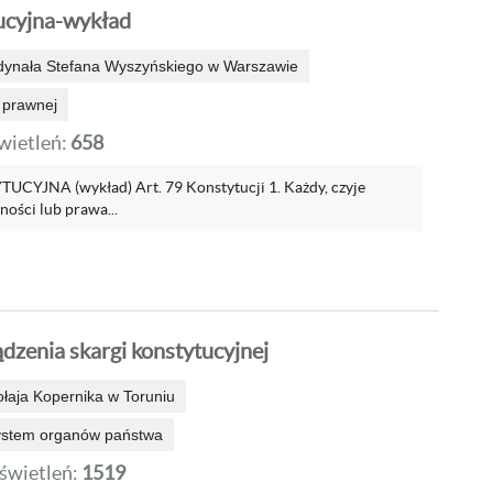
ucyjna-wykład
dynała Stefana Wyszyńskiego w Warszawie
 prawnej
ietleń:
658
YJNA (wykład) Art. 79 Konstytucji 1. Każdy, czyje
ości lub prawa...
dzenia skargi konstytucyjnej
ołaja Kopernika w Toruniu
system organów państwa
wietleń:
1519