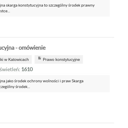
jna skarga konstytucyjna to szczególny środek prawny
tce...
ucyjna - omówienie
ski w Katowicach
Prawo konstytucyjne
wietleń:
1610
jna jako środek ochrony wolności i praw Skarga
czególny środek...