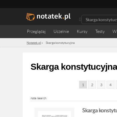
Przeglądaj
Uczelnie
Kursy
Testy
W
Notatek.pl
»
Skarga konstytucyjna
Skarga konstytucyjn
1
2
3
4
note /search
Skarga konstyt