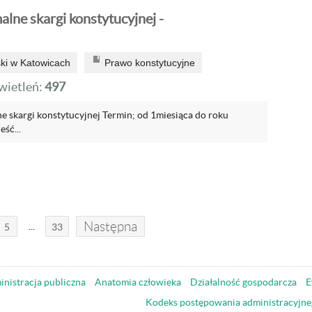
alne skargi konstytucyjnej -
ski w Katowicach
Prawo konstytucyjne
ietleń:
497
e skargi konstytucyjnej Termin; od 1miesiąca do roku
ść...
Następna
...
5
33
nistracja publiczna
Anatomia człowieka
Działalność gospodarcza
E
Kodeks postępowania administracyjne