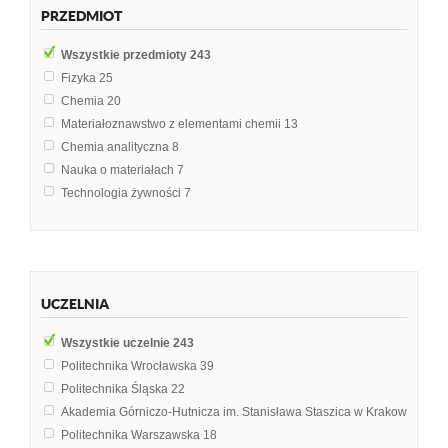
PRZEDMIOT
Wszystkie przedmioty
243
Fizyka
25
Chemia
20
Materiałoznawstwo z elementami chemii
13
Chemia analityczna
8
Nauka o materiałach
7
Technologia żywności
7
Chemia Fizyczna
6
Chemia nieorganiczna
5
Inżynieria materiałowa i konstrukcja urządzeń
5
Chemia ogólna
4
UCZELNIA
Fizyka ciała stałego
4
Laboratorium termodynamiki i chemii fizycznej
4
Wszystkie uczelnie
243
Chemia leków
3
Politechnika Wrocławska
39
Chemia materiałów
3
Politechnika Śląska
22
Egzamin inżynierski
3
Akademia Górniczo-Hutnicza im. Stanisława Staszica w Krakowie
18
Elektrotechnika
3
Politechnika Warszawska
18
Hydrologia i hydrogeologia
3