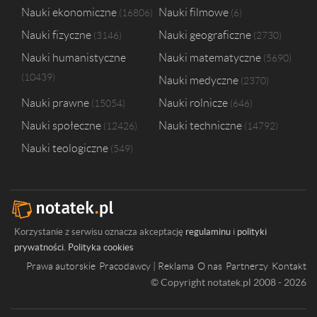
Nauki ekonomiczne
Nauki filmowe
16806
6
Podhalańska Państwowa Wyższa Szkoła Zawodowa w Nowym Targu
1
Politechnika Poznańska
1
Nauki fizyczne
Nauki geograficzne
3146
2730
Politechnika Łódzka
1
Nauki humanistyczne
Nauki matematyczne
5690
Uniwersytet Jagielloński - Collegium Medicum
1
10439
Nauki medyczne
Uniwersytet Medyczny im. Piastów Śląskich we Wrocławiu
2370
1
Nauki prawne
Nauki rolnicze
15054
646
Nauki społeczne
Nauki techniczne
12426
14792
Nauki teologiczne
549
Korzystanie z serwisu oznacza akceptację
regulaminu
i
polityki
prywatności
.
Polityka cookies
Prawa autorskie
Pracodawcy | Reklama
O nas
Partnerzy
Kontakt
© Copyright notatek.pl 2008 - 2026