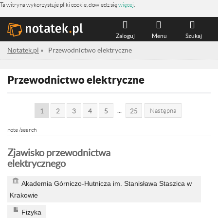
Ta witryna wykorzystuje pliki cookie, dowiedz się
więcej
.
Zaloguj
Menu
Szukaj
Notatek.pl
»
Przewodnictwo elektryczne
Przewodnictwo elektryczne
...
1
2
3
4
5
25
Następna
note /search
Zjawisko przewodnictwa
elektrycznego
Akademia Górniczo-Hutnicza im. Stanisława Staszica w
Krakowie
Fizyka