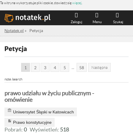
Ta witryna wykorzystuje pliki cookie, dowiedz się
więcej
.
Zaloguj
Menu
Szukaj
Notatek.pl
»
Petycja
Petycja
...
1
2
3
4
5
58
Następna
note /search
prawo udziału w życiu publicznym -
omówienie
Uniwersytet Śląski w Katowicach
Prawo konstytucyjne
Pobrań:
0
Wyświetleń:
518