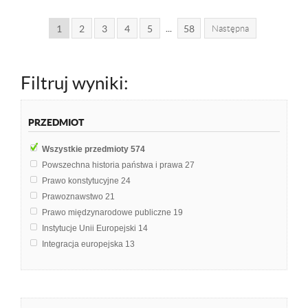
...
1
2
3
4
5
58
Następna
Filtruj wyniki:
PRZEDMIOT
Wszystkie przedmioty
574
Powszechna historia państwa i prawa
27
Prawo konstytucyjne
24
Prawoznawstwo
21
Prawo międzynarodowe publiczne
19
Instytucje Unii Europejski
14
Integracja europejska
13
Postępowanie administracyjne
12
Administracja
11
Prawo administracyjne
10
Powszechna Historia Prawa
9