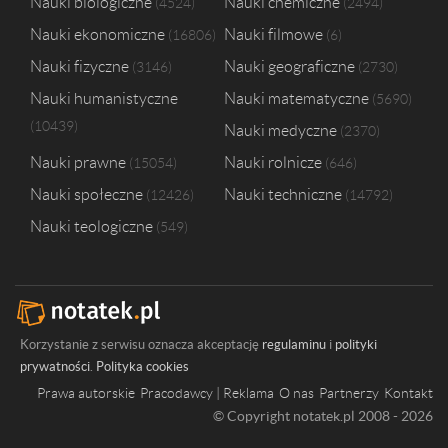
Nauki biologiczne
Nauki chemiczne
4524
2494
Nauki ekonomiczne
Nauki filmowe
16806
6
Nauki fizyczne
Nauki geograficzne
3146
2730
Nauki humanistyczne
Nauki matematyczne
5690
10439
Nauki medyczne
2370
Nauki prawne
Nauki rolnicze
15054
646
Nauki społeczne
Nauki techniczne
12426
14792
Nauki teologiczne
549
Korzystanie z serwisu oznacza akceptację
regulaminu
i
polityki
prywatności
.
Polityka cookies
Prawa autorskie
Pracodawcy | Reklama
O nas
Partnerzy
Kontakt
© Copyright notatek.pl 2008 - 2026