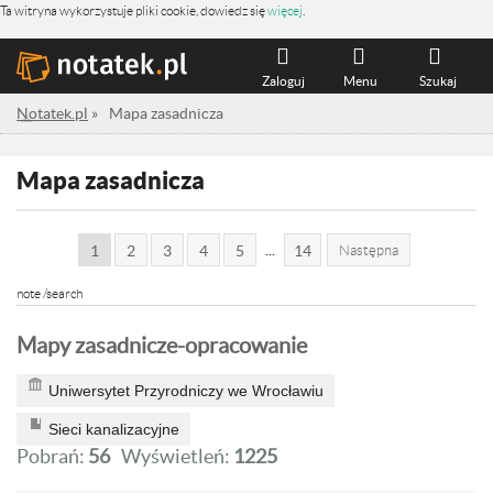
Ta witryna wykorzystuje pliki cookie, dowiedz się
więcej
.
Zaloguj
Menu
Szukaj
Notatek.pl
»
Mapa zasadnicza
Mapa zasadnicza
...
1
2
3
4
5
14
Następna
note /search
Mapy zasadnicze-opracowanie
Uniwersytet Przyrodniczy we Wrocławiu
Sieci kanalizacyjne
Pobrań:
56
Wyświetleń:
1225