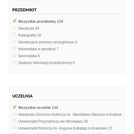
PRZEDMIOT
Wszystkie przedmioty
134
Geodezja
29
Kartografia
16
Geodezyjne pomiary szczegółowe
9
Informatyka w geodezji
7
Geomatyka
6
Systemy informacji przestrzennej
5
Budownictwo
4
Infrastruktura techniczna miasta
4
Miernictwo
4
Prawo administracyjne
4
UCZELNIA
Sieci kanalizacyjne
4
Gospodarka nieruchomościami
3
Wszystkie uczelnie
134
Gospodarowanie nieruchomościami
3
Akademia Górniczo-Hutnicza im. Stanisława Staszica w Krakowie
28
Budownictwo Ogólne
2
Uniwersytet Przyrodniczy we Wrocławiu
20
Gospodarka nieruchomościami publicznymi
2
Uniwersytet Rolniczy im. Hugona Kołłątaja w Krakowie
15
Kataster nieruchomości
2