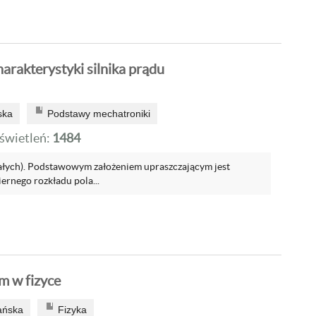
arakterystyki silnika prądu
ska
Podstawy mechatroniki
wietleń:
1484
łych). Podstawowym założeniem upraszczającym jest
ernego rozkładu pola...
 w fizyce
ańska
Fizyka