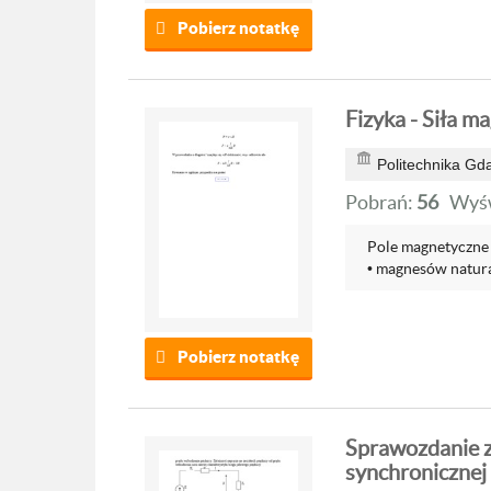
Pobierz notatkę
Fizyka - Siła m
Politechnika Gd
Pobrań:
56
Wyśw
Pole magnetyczne 
• magnesów natura
Pobierz notatkę
Sprawozdanie z
synchronicznej