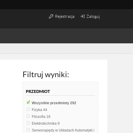
Rejestracja
Zaloguj
Filtruj wyniki:
PRZEDMIOT
Wszystkie przedmioty
292
Fizyka
44
Filozofia
18
Elektrotechnika
9
Serwonapędy w Układach Automatyki i Robotyki
8