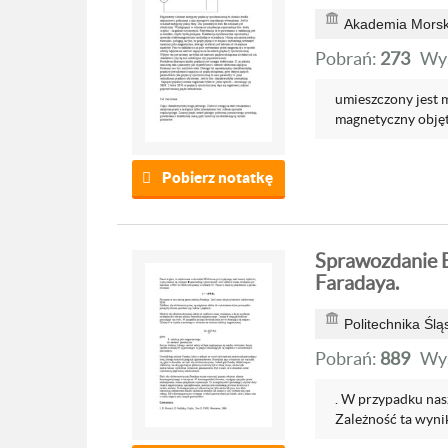
Akademia Morsk
Pobrań:
273
Wyś
umieszczony jest 
magnetyczny objęt
Pobierz notatkę
Sprawozdanie B
Faradaya.
Politechnika Ślą
Pobrań:
889
Wyś
. W przypadku nas
Zależność ta wyni