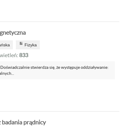
agnetyczna
ańska
Fizyka
ietleń:
833
Doświadczalnie stwierdza się, że występuje oddziaływanie:
lnych...
 badania prądnicy