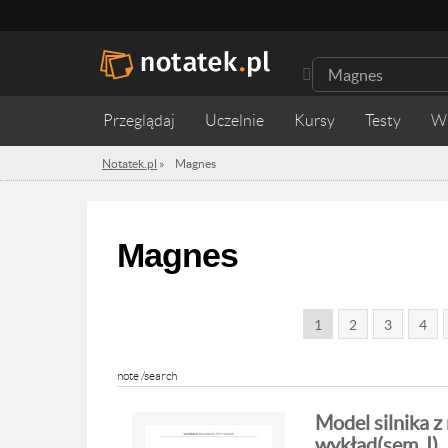
Przeglądaj
Uczelnie
Kursy
Testy
W
Notatek.pl
»
Magnes
Magnes
1
2
3
4
note /search
Model silnika z
wykład(sem. I)