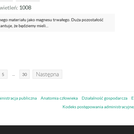
ietleń:
1008
nego materiału jako magnesu trwałego. Duża pozostałość
tuje, że będziemy mieli...
Następna
...
5
30
nistracja publiczna
Anatomia człowieka
Działalność gospodarcza
E
Kodeks postępowania administracyjne