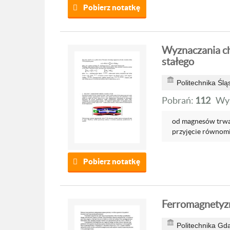
Pobierz notatkę
Wyznaczania ch
stałego
Politechnika Ślą
Pobrań:
112
Wyś
od magnesów trwa
przyjęcie równomi
Pobierz notatkę
Ferromagnetyzm
Politechnika Gd