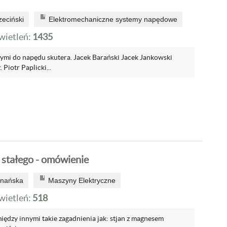
zeciński
Elektromechaniczne systemy napędowe
ietleń:
1435
ymi do napędu skutera. Jacek Barański Jacek Jankowski
Piotr Paplicki...
stałego - omówienie
znańska
Maszyny Elektryczne
ietleń:
518
iędzy innymi takie zagadnienia jak: stjan z magnesem