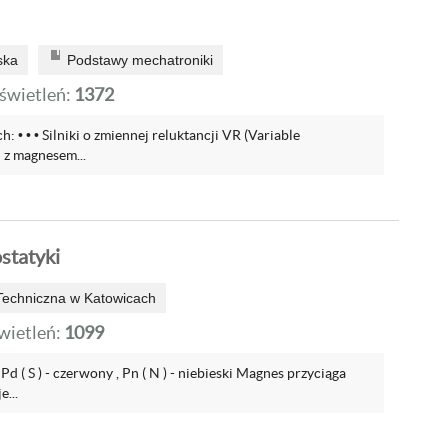
ska
Podstawy mechatroniki
wietleń:
1372
: • • • Silniki o zmiennej reluktancji VR (Variable
i z magnesem...
ostatyki
Techniczna w Katowicach
ietleń:
1099
d ( S ) - czerwony , Pn ( N ) - niebieski Magnes przyciąga
e...