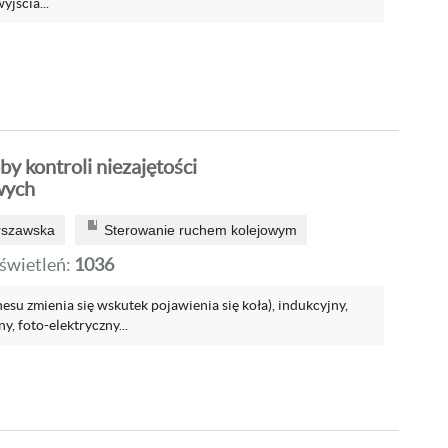
yjścia...
y kontroli niezajętości
wych
rszawska
Sterowanie ruchem kolejowym
wietleń:
1036
su zmienia się wskutek pojawienia się koła), indukcyjny,
, foto-elektryczny...