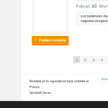
Pobrań:
63
Wyśw
o przydatności da
magnetyczna gwaran
Pobierz notatkę
1
2
3
4
Admi
Notatek.pl to największa baza notatek w
Polsce.
Sprawdź teraz: