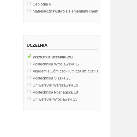
Geologia
6
Materiałoznawstwo z elementami chemii
6
Metaloznawstwo
5
Historia filozofii
4
Inżynieria materiałowa i konstrukcja urządzeń
4
Maszyny Elektryczne
4
UCZELNIA
Technologia informacyjna
4
Biofizyka
3
Wszystkie uczelnie
292
Fizyka laboratorium
3
Politechnika Wrocławska
32
Pedagogika
3
Akademia Górniczo-Hutnicza im. Stanisława Staszica w Krak
Podstawy automatyki
3
Politechnika Śląska
23
Architektura krajobrazu
2
Uniwersytet Warszawski
19
Chemia
2
Politechnika Poznańska
18
Chemia leków
2
Uniwersytet Wrocławski
15
Ekologia
2
Politechnika Gdańska
14
Ekologistyka
2
Uniwersytet Ekonomiczny w Krakowie
11
Elektromechaniczne systemy napędowe
2
Akademia Morska w Gdyni
8
Filozofia Francji i Włoch
2
Uniwersytet Ekonomiczny w Katowicach
8
Fizyka współczesna
2
Wyższa Szkoła Techniczna w Katowicach
8