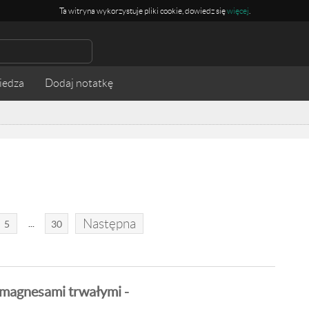
Ta witryna wykorzystuje pliki cookie, dowiedz się
więcej
.
iedza
Następna
...
5
30
 magnesami trwałymi -