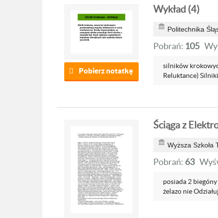
Wykład (4)
Politechnika Ślą
Pobrań:
105
Wyś
silników krokowych
Pobierz notatkę
Reluktance) Silnik
Ściąga z Elektr
Wyższa Szkoła 
Pobrań:
63
Wyśw
posiada 2 biegóny P
żelazo nie Odziałuj