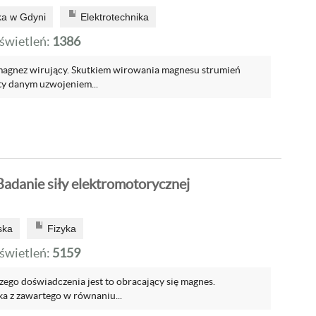
a w Gdyni
Elektrotechnika
wietleń:
1386
magnez wirujący. Skutkiem wirowania magnesu strumień
y danym uzwojeniem...
adanie siły elektromotorycznej
ska
Fizyka
wietleń:
5159
zego doświadczenia jest to obracający się magnes.
ka z zawartego w równaniu...