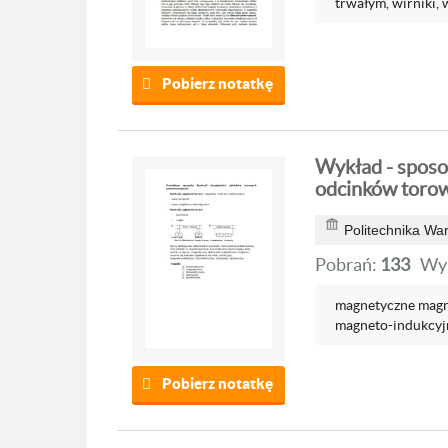
trwałym, wirniki, w
Pobierz notatkę
Wykład - sposob
odcinków toro
Politechnika Wa
Pobrań:
133
Wyś
magnetyczne magne
magneto-indukcyjny
Pobierz notatkę