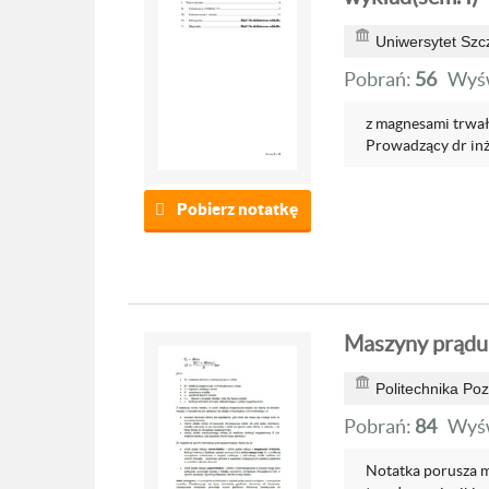
Uniwersytet Szc
Pobrań:
56
Wyśw
z magnesami trwał
Prowadzący dr inż. 
Pobierz notatkę
Maszyny prądu 
Politechnika Po
Pobrań:
84
Wyśw
Notatka porusza m