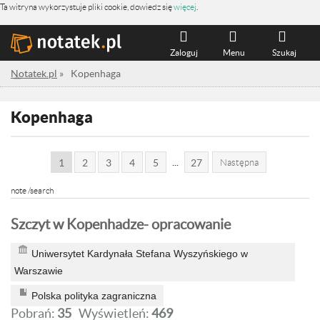
Ta witryna wykorzystuje pliki cookie, dowiedz się
więcej
.
Zaloguj
Menu
Szukaj
Notatek.pl
»
Kopenhaga
Kopenhaga
...
1
2
3
4
5
27
Następna
note /search
Szczyt w Kopenhadze- opracowanie
Uniwersytet Kardynała Stefana Wyszyńskiego w
Warszawie
Polska polityka zagraniczna
Pobrań:
35
Wyświetleń:
469