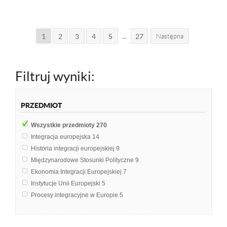
...
1
2
3
4
5
27
Następna
Filtruj wyniki:
PRZEDMIOT
Wszystkie przedmioty
270
Integracja europejska
14
Historia integracji europejskiej
9
Międzynarodowe Stosunki Polityczne
9
Ekonomia Integracji Europejskiej
7
Instytucje Unii Europejski
5
Procesy integracyjne w Europie
5
Administracja
4
Problematyka międzynarodowa
4