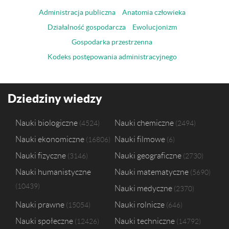
Wyższa Szkoła Pedagogiki i Administracji im. Mieszka I w Poznaniu
1
Administracja publiczna
Anatomia człowieka
Działalność gospodarcza
Ewolucjonizm
Gospodarka przestrzenna
Kodeks postępowania administracyjnego
Dziedziny wiedzy
Nauki biologiczne
Nauki chemiczne
4524
2494
Nauki ekonomiczne
Nauki filmowe
16806
6
Nauki fizyczne
Nauki geograficzne
3146
2730
Nauki humanistyczne
Nauki matematyczne
5690
10439
Nauki medyczne
2370
Nauki prawne
Nauki rolnicze
15054
646
Nauki społeczne
Nauki techniczne
12426
14792