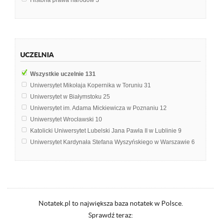
Historia prawa narodów
3
Egzamin licencjacki
1
Historia Polski
1
Historia doktryn polityczno-prawnych
1
Historia literatury polskiej
1
UCZELNIA
Historia myśli politycznej
1
Historia prawa polskiego
1
Wszystkie uczelnie
131
Historia prawa powszechnego
1
Uniwersytet Mikołaja Kopernika w Toruniu
31
Uniwersytet w Białymstoku
25
Uniwersytet im. Adama Mickiewicza w Poznaniu
12
Uniwersytet Wrocławski
10
Katolicki Uniwersytet Lubelski Jana Pawła II w Lublinie
9
Uniwersytet Kardynała Stefana Wyszyńskiego w Warszawie
6
Uniwersytet Śląski w Katowicach
5
Akademia Sztuk Pięknych w Warszawie
4
Uniwersytet Gdański
4
Uniwersytet Łódzki
4
Uniwersytet Warszawski
2
Notatek.pl to największa baza notatek w Polsce.
Liceum Ogólnokształcące
1
Sprawdź teraz: