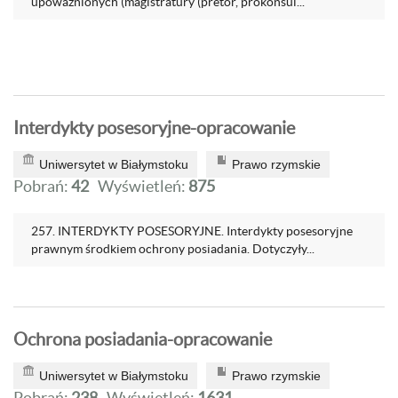
upoważnionych (magistratury (pretor, prokonsul...
Interdykty posesoryjne-opracowanie
Uniwersytet w Białymstoku
Prawo rzymskie
Pobrań:
42
Wyświetleń:
875
257. INTERDYKTY POSESORYJNE. Interdykty posesoryjne
prawnym środkiem ochrony posiadania. Dotyczyły...
Ochrona posiadania-opracowanie
Uniwersytet w Białymstoku
Prawo rzymskie
Pobrań:
238
Wyświetleń:
1631