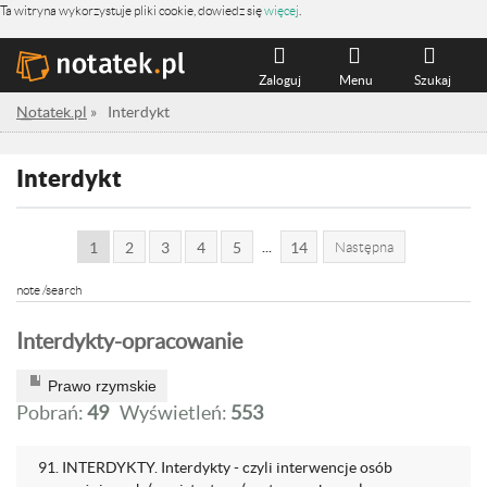
Ta witryna wykorzystuje pliki cookie, dowiedz się
więcej
.
Zaloguj
Menu
Szukaj
Notatek.pl
»
Interdykt
Interdykt
...
1
2
3
4
5
14
Następna
note /search
Interdykty-opracowanie
Prawo rzymskie
Pobrań:
49
Wyświetleń:
553
91. INTERDYKTY. Interdykty - czyli interwencje osób