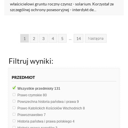
właścicielowi gruntu roczny czynsz - solarium. Korzystał ze
szczególnej ochrony posesoryjnej - interdykt de...
...
1
2
3
4
5
14
Następna
Filtruj wyniki:
PRZEDMIOT
Wszystkie przedmioty
131
Prawo rzymskie
80
Powszechna historia państwa i prawa
9
Prawo Katolickich Kościołów Wschodnich
8
Prawoznawstwo
7
Historia państwa i prawa polskiego
4