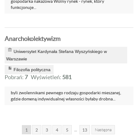
gospodarka nakazowa Wolny rynek - rynek, który
funkcjonuje...
Anarchokolektywizm
Uniwersytet Kardynała Stefana Wyszyńskiego w
Warszawie
Filozofia polityczna
Pobrań:
7
Wyświetleń:
581
byli zwolennikami pewnego rodzaju gospodarki mieszanej,
gdzie domeną indywidualnej własności byłaby drobna...
...
1
2
3
4
5
13
Następna