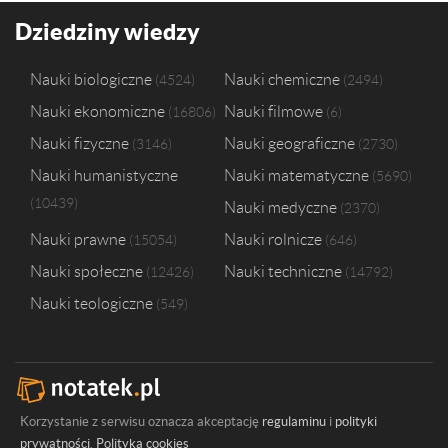
Politechnika Warszawska
1
Politechnika Wrocławska
1
Dziedziny wiedzy
Politechnika Świętokrzyska w Kielcach
1
Szkoła Główna Handlowa w Warszawie
1
Nauki biologiczne
Nauki chemiczne
4524
2494
Uczelnia Warszawska im. Marii Skłodowskiej-Curie w Warszawie
1
Nauki ekonomiczne
Nauki filmowe
16806
6
Uniwersytet Marii Curie-Skłodowskiej w Lublinie
1
Uniwersytet Pedagogiczny im. Komisji Edukacji Narodowej w Krakowi
Nauki fizyczne
Nauki geograficzne
3146
2730
Uniwersytet Przyrodniczy w Poznaniu
1
Nauki humanistyczne
Nauki matematyczne
5690
Uniwersytet Łódzki
1
10439
Nauki medyczne
Wyższa Szkoła Administracji i Biznesu im. Eugeniusza Kwiatkowskieg
2370
Nauki prawne
Nauki rolnicze
15054
646
Nauki społeczne
Nauki techniczne
12426
14792
Nauki teologiczne
549
Korzystanie z serwisu oznacza akceptację
regulaminu
i
polityki
prywatności
.
Polityka cookies