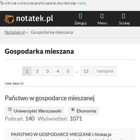
Ta witryna wykorzystuje pliki cookie, dowiedz się
więcej
.
Zaloguj
Menu
Szukaj
Notatek.pl
»
Gospodarka mieszana
Gospodarka mieszana
...
1
2
3
4
5
13
Następna
note /search
Państwo w gospodarce mieszanej
Uniwersytet Warszawski
Ekonomia
Pobrań:
140
Wyświetleń:
1071
PAŃSTWO W GOSPODARCE MIESZANEJ Alokacja