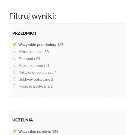
Filtruj wyniki:
PRZEDMIOT
Wszystkie przedmioty
126
Mikroekonomia
33
Ekonomia
24
Makroekonomia
11
Polityka gospodarcza
4
Doktryny polityczne
2
Filozofia polityczna
2
Historia Gospodarcza
2
Partie i systemy partyjne
2
Podstawy zarządzania
2
Polityka
2
UCZELNIA
Analiza ekonomiczna
1
Doktryny polityczno-prawne
1
Wszystkie uczelnie
126