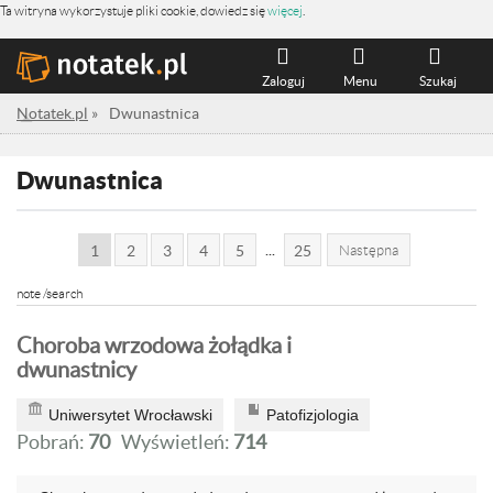
Ta witryna wykorzystuje pliki cookie, dowiedz się
więcej
.
Zaloguj
Menu
Szukaj
Notatek.pl
»
Dwunastnica
Dwunastnica
...
1
2
3
4
5
25
Następna
note /search
Choroba wrzodowa żołądka i
dwunastnicy
Uniwersytet Wrocławski
Patofizjologia
Pobrań:
70
Wyświetleń:
714