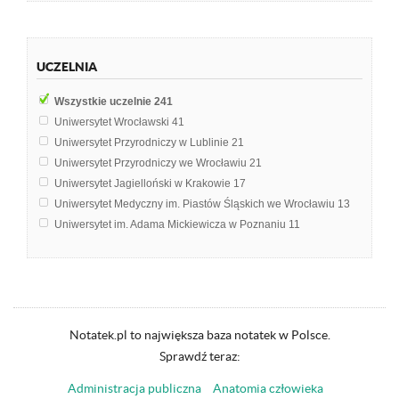
Patofizjologia
6
Biochemia
5
Biologia komórki
5
UCZELNIA
Fizjologia
5
Fizjologia człowieka
5
Wszystkie uczelnie
241
Ornitologia
5
Uniwersytet Wrocławski
41
Psychologia
5
Uniwersytet Przyrodniczy w Lublinie
21
Anatomia człowieka
4
Uniwersytet Przyrodniczy we Wrocławiu
21
Biologia i ekologia
4
Uniwersytet Jagielloński w Krakowie
17
Polityka
4
Uniwersytet Medyczny im. Piastów Śląskich we Wrocławiu
13
Propedeutyka zdrowia i choroby
4
Uniwersytet im. Adama Mickiewicza w Poznaniu
11
Anatomia kliniczna
3
Uniwersytet Kardynała Stefana Wyszyńskiego w Warszawie
9
Biosfera
3
Uniwersytet Medyczny w Lublinie
8
Immunologia
3
Akademia Wychowania Fizycznego i Sportu im. Jędrzeja Śniadeckieg
Mikrobiologia
3
Uniwersytet Kazimierza Wielkiego w Bydgoszczy
6
Toksykologia
3
Uniwersytet Łódzki
6
Notatek.pl to największa baza notatek w Polsce.
Anatomia funkcjonalna człowieka
2
Uniwersytet Warszawski
5
Sprawdź teraz:
Biomedyka
2
Politechnika Warszawska
4
Dietetyka
2
Administracja publiczna
Anatomia człowieka
Politechnika Wrocławska
4
Dietoterapia
2