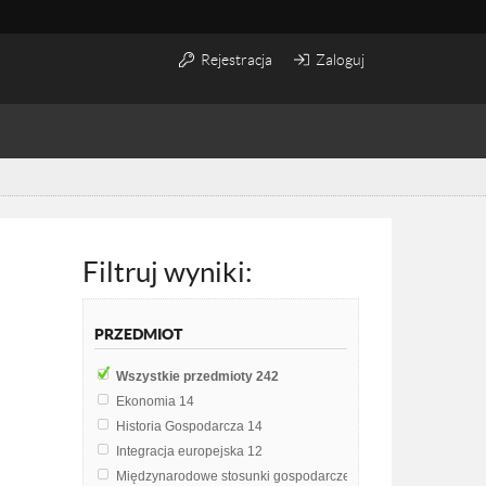
Rejestracja
Zaloguj
Filtruj wyniki:
PRZEDMIOT
Wszystkie przedmioty
242
Ekonomia
14
Historia Gospodarcza
14
Integracja europejska
12
Międzynarodowe stosunki gospodarcze
10