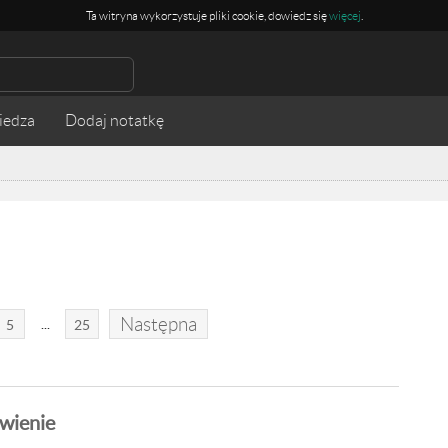
Ta witryna wykorzystuje pliki cookie, dowiedz się
więcej
.
iedza
Następna
...
5
25
wienie