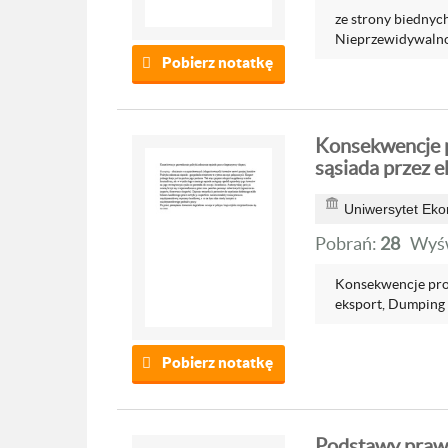
ze strony biednyc
Nieprzewidywalność
Pobierz notatkę
Konsekwencje p
sąsiada przez e
Uniwersytet Ek
Pobrań:
28
Wyśw
Konsekwencje prow
eksport, Dumping -
Pobierz notatkę
Podstawy prawn