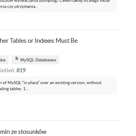
kosztów wytwarzania (dumping). Celem takiej strategii może
cia czy utrzymania...
er Tables or Indexes Must Be
ska
MySQL Databases
etleń:
819
on of MySQL “in place” over an existing version, without
ing tables: 1...
amin ze stosunków