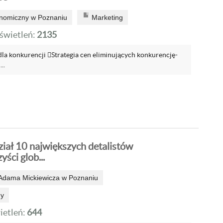
onomiczny w Poznaniu
Marketing
wietleń:
2135
 dla konkurencji Strategia cen eliminujących konkurencję-
..
iał 10 największych detalistów
yści glob...
 Adama Mickiewicza w Poznaniu
ny
etleń:
644