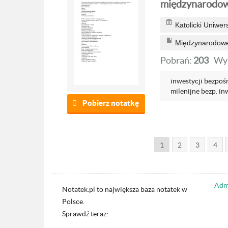
międzynarodo
Katolicki Uniwer
Międzynarodowe
Pobrań:
203
Wyś
inwestycji bezpośr
milenijne bezp. inw
Pobierz notatkę
1
2
3
4
Admi
Notatek.pl to największa baza notatek w
Polsce.
Sprawdź teraz: