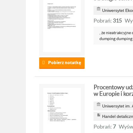
Uniwersytet Ek
Pobrań:
315
Wyś
, że nieatrakcyjne
dumping dumping .
Pobierz notatkę
Procentowy udz
w Europie i korz
Uniwersytet im.
Handel detalicz
Pobrań:
7
Wyświ