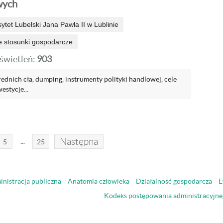
wych
sytet Lubelski Jana Pawła II w Lublinie
 stosunki gospodarcze
wietleń:
903
ednich cła, dumping, instrumenty polityki handlowej, cele
estycje...
Następna
...
5
25
nistracja publiczna
Anatomia człowieka
Działalność gospodarcza
E
Kodeks postępowania administracyjne