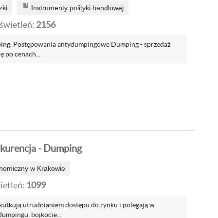
zki
Instrumenty polityki handlowej
wietleń:
2156
ng. Postępowania antydumpingowe Dumping - sprzedaż
ę po cenach...
kurencja - Dumping
onomiczny w Krakowie
etleń:
1099
skutkują utrudnianiem dostępu do rynku i polegają w
dumpingu, bojkocie...