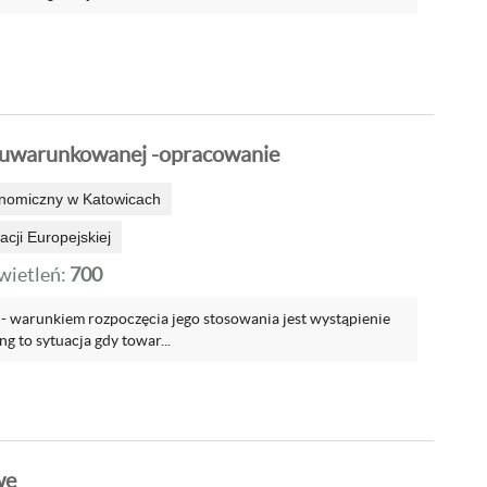
i uwarunkowanej -opracowanie
onomiczny w Katowicach
cji Europejskiej
ietleń:
700
 warunkiem rozpoczęcia jego stosowania jest wystąpienie
 to sytuacja gdy towar...
we