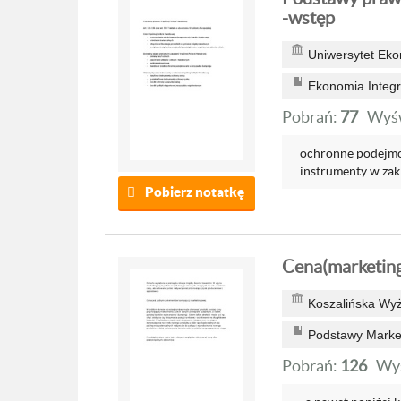
-wstęp
Uniwersytet Ek
Ekonomia Integra
Pobrań:
77
Wyśw
ochronne podejm
instrumenty w zak
Pobierz notatkę
Cena(marketing
Koszalińska Wyż
Podstawy Marke
Pobrań:
126
Wyś