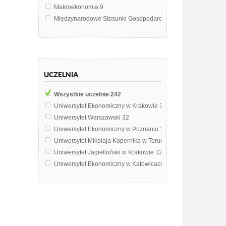
Makroekonomia
9
Międzynarodowe Stosunki Gosdpodarcze
9
Finanse
7
Podstawy Marketingu
6
Zarządzanie strategiczne
6
Język angielski
5
UCZELNIA
Instytucje Unii Europejski
4
Marketing
4
Wszystkie uczelnie
242
MySQL Databases
3
Uniwersytet Ekonomiczny w Krakowie
34
Polska w procesie integracji europejskiej
3
Uniwersytet Warszawski
32
Prawo gospodarcze UE
3
Uniwersytet Ekonomiczny w Poznaniu
15
Prawoznawstwo
3
Uniwersytet Mikołaja Kopernika w Toruniu
14
Problematyka międzynarodowa
3
Uniwersytet Jagielloński w Krakowie
12
Socjologia
3
Uniwersytet Ekonomiczny w Katowicach
11
Dietetyka pediatryczna
2
Uniwersytet im. Adama Mickiewicza w Poznaniu
9
Ekonomia Integracji Europejskiej
2
Katolicki Uniwersytet Lubelski Jana Pawła II w Lublinie
8
Ekonomia międzynarodowa
2
Politechnika Krakowska im. Tadeusza Kościuszki
6
Ekonomika transportu
2
Uniwersytet Marii Curie-Skłodowskiej w Lublinie
6
Europeistyka
2
Uniwersytet Wrocławski
6