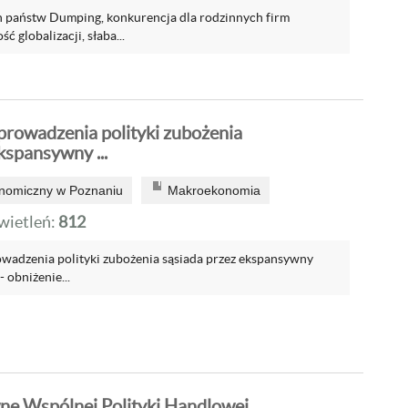
h państw Dumping, konkurencja dla rodzinnych firm
 globalizacji, słaba...
rowadzenia polityki zubożenia
kspansywny ...
onomiczny w Poznaniu
Makroekonomia
ietleń:
812
adzenia polityki zubożenia sąsiada przez ekspansywny
 obniżenie...
e Wspólnej Polityki Handlowej