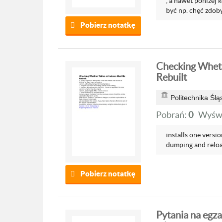
, a nawet poniżej 
być np. chęć zdoby
Pobierz notatkę
Checking Wheth
Rebuilt
Politechnika Ślą
Pobrań:
0
Wyświ
installs one versi
dumping and reload
Pobierz notatkę
Pytania na egz