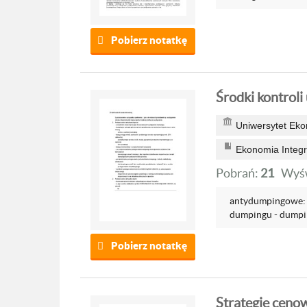
Pobierz notatkę
Środki kontrol
Uniwersytet Ek
Ekonomia Integra
Pobrań:
21
Wyśw
antydumpingowe: -
dumpingu - dumping
Pobierz notatkę
Strategie ceno