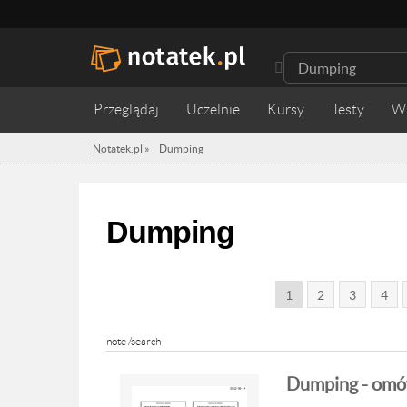
Przeglądaj
Uczelnie
Kursy
Testy
W
Notatek.pl
»
Dumping
Dumping
1
2
3
4
note /search
Dumping - omó