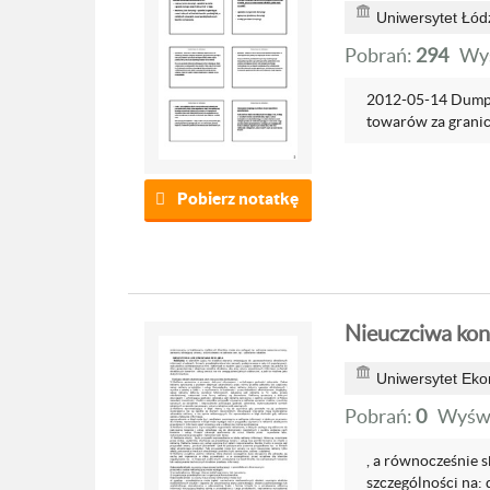
Uniwersytet Łód
Pobrań:
294
Wyś
2012-05-14 Dumpi
towarów za granic
Pobierz notatkę
Nieuczciwa kon
Uniwersytet Ek
Pobrań:
0
Wyświ
, a równocześnie 
szczególności na: 