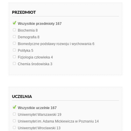
PRZEDMIOT
Wszystkie przedmioty
167
Biochemia
8
Demografia
8
Biomedyczne podstawy rozwoju i wychowania
6
Polityka
5
Fizjologia człowieka
4
Chemia środowiska
3
Farmakologia
3
Fizjologia
3
Pierwsza pomoc
3
Podstawy rekreacji
3
UCZELNIA
Polityka społeczna
3
Psychologia osobowości
3
Wszystkie uczelnie
167
Statystyka
3
Uniwersytet Warszawski
19
Biologia i ekologia
2
Uniwersytet im. Adama Mickiewicza w Poznaniu
14
Chemia wody
2
Uniwersytet Wrocławski
13