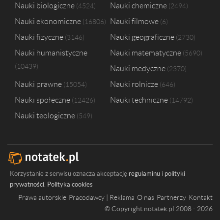
Uniwersytet Rzeszowski
2
Nauki biologiczne
Nauki chemiczne
4524
2494
Uniwersytet Warmińsko-Mazurski w Olsztynie
2
Nauki ekonomiczne
Nauki filmowe
16806
6
Gdańska Wyższa Szkoła Humanistyczna
1
Olsztyńska Szkoła Wyższa im. Józefa Rusieckiego
1
Nauki fizyczne
Nauki geograficzne
3146
2730
Państwowa Wyższa Szkoła Zawodowa w Chełmie
1
Nauki humanistyczne
Nauki matematyczne
5690
Państwowa Wyższa Szkoła Zawodowa w Nysie
1
10439
Nauki medyczne
Państwowa Wyższa Szkoła Zawodowa w Raciborzu
2370
1
Nauki prawne
Nauki rolnicze
15054
646
Nauki społeczne
Nauki techniczne
12426
14792
Nauki teologiczne
549
Korzystanie z serwisu oznacza akceptację
regulaminu
i
polityki
prywatności
.
Polityka cookies
Prawa autorskie
Pracodawcy | Reklama
O nas
Partnerzy
Kontakt
© Copyright notatek.pl 2008 - 2026