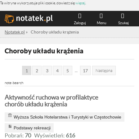
Ta witryna wykorzystuje pliki cookie, dowiedz się
więcej
.
Zaloguj
Menu
Szukaj
Notatek.pl
»
Choroby układu krążenia
Choroby układu krążenia
...
1
2
3
4
5
17
Następna
note /search
Aktywność ruchowa w profilaktyce
chorób układu krążenia
Wyższa Szkoła Hotelarstwa i Turystyki w Częstochowie
Podstawy rekreacji
Pobrań:
70
Wyświetleń:
616