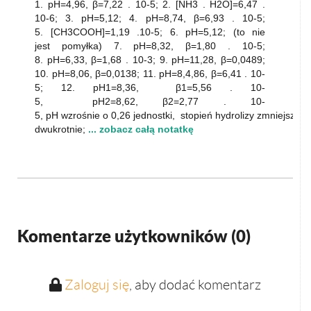
1. pH=4,96, β=7,22 . 10-5; 2. [NH3 . H2O]=6,47 .
10-6; 3. pH=5,12; 4. pH=8,74, β=6,93 . 10-5;
5. [CH3COOH]=1,19 .10-5; 6. pH=5,12; (to nie
jest pomyłka) 7. pH=8,32, β=1,80 . 10-5;
8. pH=6,33, β=1,68 . 10-3; 9. pH=11,28, β=0,0489;
10. pH=8,06, β=0,0138; 11. pH=8,4,86, β=6,41 . 10-
5; 12. pH1=8,36, β1=5,56 . 10-
5, pH2=8,62, β2=2,77 . 10-
5, pH wzrośnie o 0,26 jednostki, stopień hydrolizy zmniejszy si
dwukrotnie;
... zobacz całą notatkę
Komentarze użytkowników (
0
)
Zaloguj się
, aby dodać komentarz