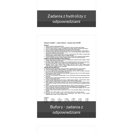
Zadania z hydrolizy z
odpowiedziami
Bufory - zadania z
odpowiedziami