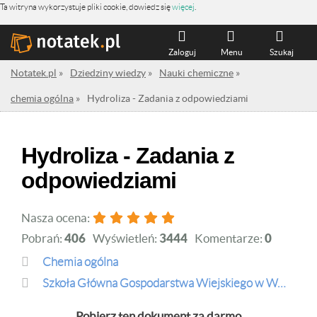
Ta witryna wykorzystuje pliki cookie, dowiedz się
więcej
.
Zaloguj
Menu
Szukaj
Notatek.pl
»
Dziedziny wiedzy
»
Nauki chemiczne
»
chemia ogólna
»
Hydroliza - Zadania z odpowiedziami
Hydroliza - Zadania z
odpowiedziami
Nasza ocena:
Pobrań:
406
Wyświetleń:
3444
Komentarze:
0
chemia ogólna
Szkoła Główna Gospodarstwa Wiejskiego w Warszawie
Pobierz ten dokument za darmo