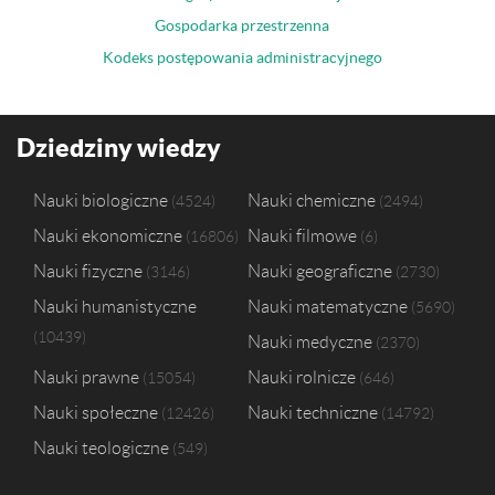
Gospodarka przestrzenna
Kodeks postępowania administracyjnego
Dziedziny wiedzy
Nauki biologiczne
Nauki chemiczne
4524
2494
Nauki ekonomiczne
Nauki filmowe
16806
6
Nauki fizyczne
Nauki geograficzne
3146
2730
Nauki humanistyczne
Nauki matematyczne
5690
10439
Nauki medyczne
2370
Nauki prawne
Nauki rolnicze
15054
646
Nauki społeczne
Nauki techniczne
12426
14792
Nauki teologiczne
549