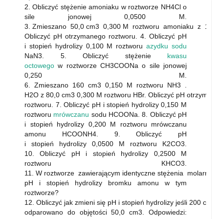
2. Obliczyć stężenie amoniaku w roztworze NH4Cl o
sile jonowej 0,0500 M.
3. Zmieszano 50,0 cm3 0,300 M roztworu amoniaku z 100
Obliczyć pH otrzymanego roztworu. 4. Obliczyć pH
i stopień hydrolizy 0,100 M roztworu
azydku sodu
NaN3. 5. Obliczyć stężenie
kwasu
octowego
w roztworze CH3COONa o sile jonowej
0,250 M.
6. Zmieszano 160 cm3 0,150 M roztworu NH3 .
H2O z 80,0 cm3 0,300 M roztworu HBr. Obliczyć pH otrzyma
roztworu. 7. Obliczyć pH i stopień hydrolizy 0,150 M
roztworu
mrówczanu
sodu HCOONa. 8. Obliczyć pH
i stopień hydrolizy 0,200 M roztworu mrówczanu
amonu HCOONH4. 9. Obliczyć pH
i stopień hydrolizy 0,0500 M roztworu K2CO3.
10. Obliczyć pH i stopień hydrolizy 0,2500 M
roztworu KHCO3.
11. W roztworze zawierającym identyczne stężenia molarne N
pH i stopień hydrolizy bromku amonu w tym
roztworze?
12. Obliczyć jak zmieni się pH i stopień hydrolizy jeśli 200 
odparowano do objętości 50,0 cm3. Odpowiedzi: