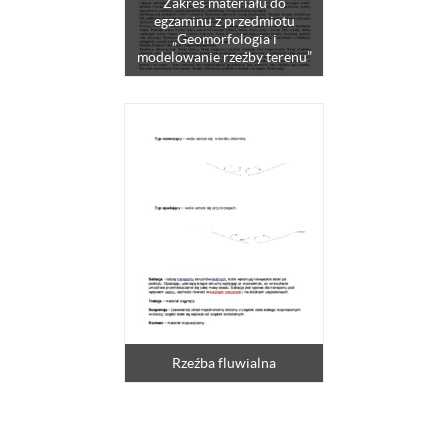
Zakres materiału do
egzaminu z przedmiotu
„Geomorfologia i
modelowanie rzeźby terenu”
Rzeźba fluwialna