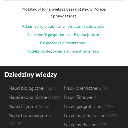
Notatek.pl to największa baza notatek w Polsce.
Sprawdź teraz:
Administracja publiczna
Anatomia człowieka
Działalność gospodarcza
Ewolucjonizm
Gospodarka przestrzenna
Kodeks postępowania administracyjnego
Dziedziny wiedzy
Nauki biologiczne
Nauki chemiczne
4524
2494
Nauki ekonomiczne
Nauki filmowe
16806
6
Nauki fizyczne
Nauki geograficzne
3146
2730
Nauki humanistyczne
Nauki matematyczne
5690
10439
Nauki medyczne
2370