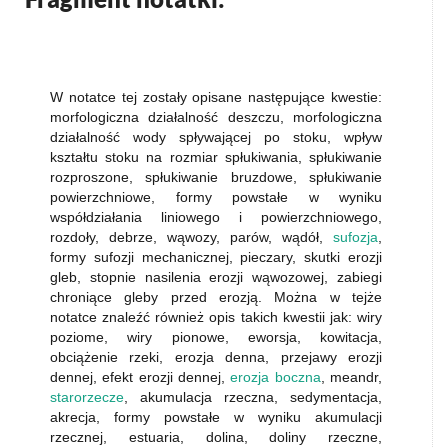
W notatce tej zostały opisane następujące kwestie:
morfologiczna działalność deszczu, morfologiczna
działalność wody spływającej po stoku, wpływ
kształtu stoku na rozmiar spłukiwania, spłukiwanie
rozproszone, spłukiwanie bruzdowe, spłukiwanie
powierzchniowe, formy powstałe w wyniku
współdziałania liniowego i powierzchniowego,
rozdoły, debrze, wąwozy, parów, wądół,
sufozja
,
formy sufozji mechanicznej, pieczary, skutki erozji
gleb, stopnie nasilenia erozji wąwozowej, zabiegi
chroniące gleby przed erozją. Można w tejże
notatce znaleźć również opis takich kwestii jak: wiry
poziome, wiry pionowe, eworsja, kowitacja,
obciążenie rzeki, erozja denna, przejawy erozji
dennej, efekt erozji dennej,
erozja boczna
, meandr,
starorzecze
, akumulacja rzeczna, sedymentacja,
akrecja, formy powstałe w wyniku akumulacji
rzecznej, estuaria, dolina, doliny rzeczne,