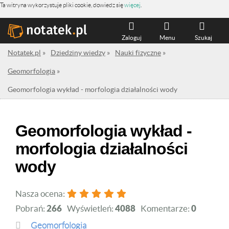
Ta witryna wykorzystuje pliki cookie, dowiedz się
więcej
.
Zaloguj
Menu
Szukaj
Notatek.pl
»
Dziedziny wiedzy
»
Nauki fizyczne
»
Geomorfologia
»
Geomorfologia wykład - morfologia działalności wody
Geomorfologia wykład -
morfologia działalności
wody
Nasza ocena:
Pobrań:
266
Wyświetleń:
4088
Komentarze:
0
Geomorfologia