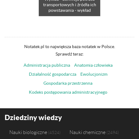
transportowych i źródła ich
powstawania - wykład
Notatek.pl to największa baza notatek w Polsce.
Sprawdź teraz:
Administracja publiczna
Anatomia człowieka
Działalność gospodarcza
Ewolucjonizm
Gospodarka przestrzenna
Kodeks postępowania administracyjnego
Dziedziny wiedzy
Nauki biologiczne
Nauki chemiczne
4524
2494