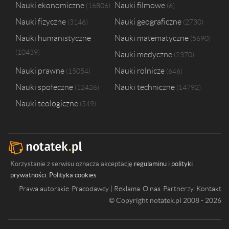
Nauki ekonomiczne
Nauki filmowe
16806
6
Nauki fizyczne
Nauki geograficzne
3146
2730
Nauki humanistyczne
Nauki matematyczne
5690
10439
Nauki medyczne
2370
Nauki prawne
Nauki rolnicze
15054
646
Nauki społeczne
Nauki techniczne
12426
14792
Nauki teologiczne
549
Korzystanie z serwisu oznacza akceptację
regulaminu
i
polityki
prywatności
.
Polityka cookies
Prawa autorskie
Pracodawcy | Reklama
O nas
Partnerzy
Kontakt
© Copyright notatek.pl 2008 - 2026