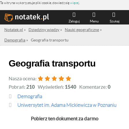
Ta witryna wykorzystuje pliki cookie, dowiedz się
więcej
.
Zaloguj
Menu
Szukaj
Notatek.pl
»
Dziedziny wiedzy
»
Nauki geograficzne
»
Demografia
»
Geografia transportu
Geografia transportu
Nasza ocena:
Pobrań:
210
Wyświetleń:
1540
Komentarze:
0
Demografia
Uniwersytet im. Adama Mickiewicza w Poznaniu
Pobierz ten dokument za darmo