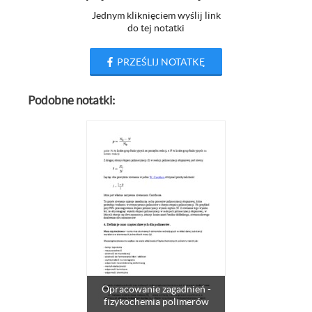
Jednym kliknięciem wyślij link
do tej notatki
PRZEŚLIJ NOTATKĘ
Podobne notatki:
Opracowanie zagadnień -
fizykochemia polimerów