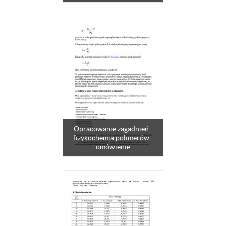
Opracowanie zagadnień -
fizykochemia polimerów -
omówienie