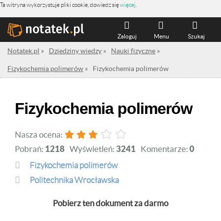
Ta witryna wykorzystuje pliki cookie, dowiedz się
więcej
.
Zaloguj
Menu
Szukaj
Notatek.pl
»
Dziedziny wiedzy
»
Nauki fizyczne
»
Fizykochemia polimerów
»
Fizykochemia polimerów
Fizykochemia polimerów
Nasza ocena:
Pobrań:
1218
Wyświetleń:
3241
Komentarze:
0
Fizykochemia polimerów
Politechnika Wrocławska
Pobierz ten dokument za darmo