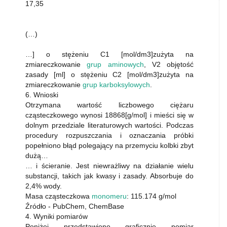
17,35
(…)
…] o stężeniu C1 [mol/dm3]zużyta na
zmiareczkowanie
grup aminowych
, V2 objętość
zasady [ml] o stężeniu C2 [mol/dm3]zużyta na
zmiareczkowanie
grup karboksylowych
.
6. Wnioski
Otrzymana wartość liczbowego ciężaru
cząsteczkowego wynosi 18868[g/mol] i mieści się w
dolnym przedziale literaturowych wartości. Podczas
procedury rozpuszczania i oznaczania próbki
popełniono błąd polegający na przemyciu kolbki zbyt
dużą…
… i ścieranie. Jest niewrażliwy na działanie wielu
substancji, takich jak kwasy i zasady. Absorbuje do
2,4% wody.
Masa cząsteczkowa
monomeru
: 115.174 g/mol
Źródło - PubChem, ChemBase
4. Wyniki pomiarów
Poniżej przedstawiono graficznie pomiar