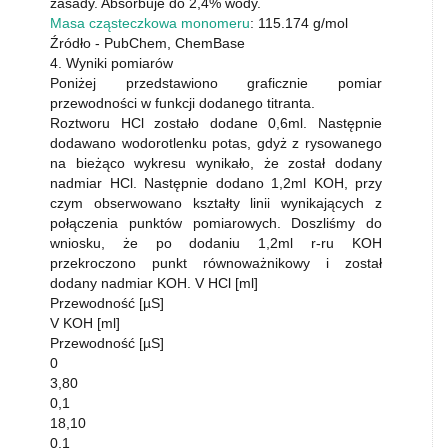
zasady. Absorbuje do 2,4% wody.
Masa cząsteczkowa monomeru
: 115.174 g/mol
Źródło - PubChem, ChemBase
4. Wyniki pomiarów
Poniżej przedstawiono graficznie pomiar
przewodności w funkcji dodanego titranta.
Roztworu HCl zostało dodane 0,6ml. Następnie
dodawano wodorotlenku potas, gdyż z rysowanego
na bieżąco wykresu wynikało, że został dodany
nadmiar HCl. Następnie dodano 1,2ml KOH, przy
czym obserwowano kształty linii wynikających z
połączenia punktów pomiarowych. Doszliśmy do
wniosku, że po dodaniu 1,2ml r-ru KOH
przekroczono punkt równoważnikowy i został
dodany nadmiar KOH. V HCl [ml]
Przewodność [µS]
V KOH [ml]
Przewodność [µS]
0
3,80
0,1
18,10
0,1