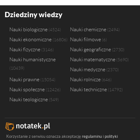
Dziedziny wiedzy
Nauki biologiczne
Nauki chemiczne
4524
2494
Nauki ekonomiczne
Nauki filmowe
16806
6
Nauki fizyczne
Nauki geograficzne
3146
2730
Nauki humanistyczne
Nauki matematyczne
5690
10439
Nauki medyczne
2370
Nauki prawne
Nauki rolnicze
15054
646
Nauki społeczne
Nauki techniczne
12426
14792
Nauki teologiczne
549
Korzystanie z serwisu oznacza akceptację
regulaminu
i
polityki