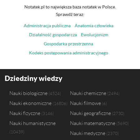
Notatek.pl to największa baza notatek w Polsce.
Sprawdź teraz:
Administracja publiczna
Anatomia człowieka
Działalność gospodarcza
Ewolucjonizm
Gospodarka przestrzenna
Kodeks postępowania administracyjnego
Dziedziny wiedzy
Nauki biologiczne
Nauki chemiczne
4524
2494
Nauki ekonomiczne
Nauki filmowe
16806
6
Nauki fizyczne
Nauki geograficzne
3146
2730
Nauki humanistyczne
Nauki matematyczne
5690
10439
Nauki medyczne
2370