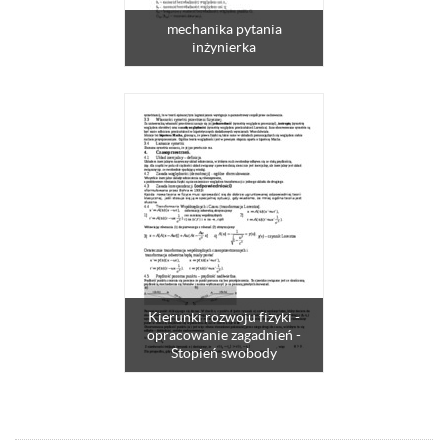
mechanika pytania
inżynierka
Kierunki rozwoju fizyki -
opracowanie zagadnień -
Stopień swobody