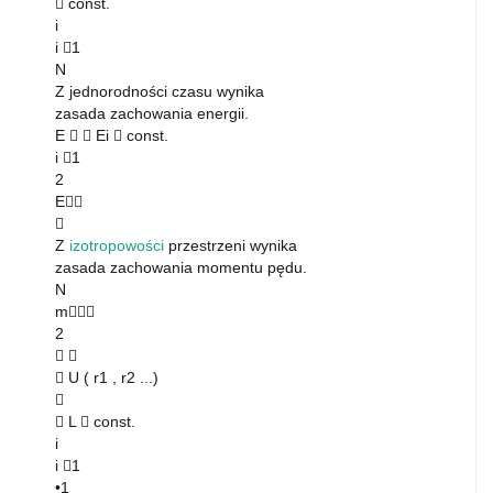
 const.
i
i 1
N
Z jednorodności czasu wynika
zasada zachowania energii.
E   Ei  const.
i 1
2
E

Z
izotropowości
przestrzeni wynika
zasada zachowania momentu pędu.
N
m
2
 
 U ( r1 , r2 ...)

 L  const.
i
i 1
•1