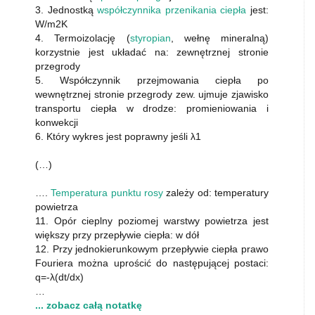
3. Jednostką
współczynnika przenikania ciepła
jest:
W/m2K
4. Termoizolację (
styropian
, wełnę mineralną)
korzystnie jest układać na: zewnętrznej stronie
przegrody
5. Współczynnik przejmowania ciepła po
wewnętrznej stronie przegrody zew. ujmuje zjawisko
transportu ciepła w drodze: promieniowania i
konwekcji
6. Który wykres jest poprawny jeśli λ1
(…)
….
Temperatura punktu rosy
zależy od: temperatury
powietrza
11. Opór cieplny poziomej warstwy powietrza jest
większy przy przepływie ciepła: w dół
12. Przy jednokierunkowym przepływie ciepła prawo
Fouriera można uprościć do następującej postaci:
q=-λ(dt/dx)
…
... zobacz całą notatkę