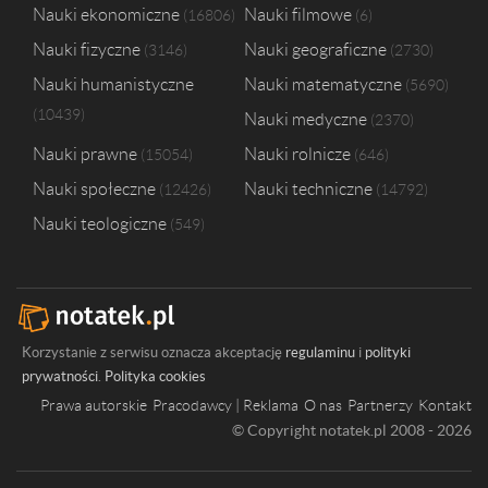
Nauki ekonomiczne
Nauki filmowe
16806
6
Nauki fizyczne
Nauki geograficzne
3146
2730
Nauki humanistyczne
Nauki matematyczne
5690
10439
Nauki medyczne
2370
Nauki prawne
Nauki rolnicze
15054
646
Nauki społeczne
Nauki techniczne
12426
14792
Nauki teologiczne
549
Korzystanie z serwisu oznacza akceptację
regulaminu
i
polityki
prywatności
.
Polityka cookies
Prawa autorskie
Pracodawcy | Reklama
O nas
Partnerzy
Kontakt
© Copyright notatek.pl 2008 - 2026