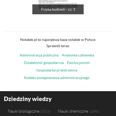
Fizyka budowli - cz. 3
Notatek.pl to największa baza notatek w Polsce.
Sprawdź teraz:
Administracja publiczna
Anatomia człowieka
Działalność gospodarcza
Ewolucjonizm
Gospodarka przestrzenna
Kodeks postępowania administracyjnego
Dziedziny wiedzy
Nauki biologiczne
Nauki chemiczne
4524
2494