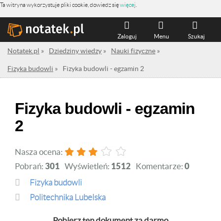
Ta witryna wykorzystuje pliki cookie, dowiedz się
więcej
.
Zaloguj
Menu
Szukaj
Notatek.pl
»
Dziedziny wiedzy
»
Nauki fizyczne
»
Fizyka budowli
»
Fizyka budowli - egzamin 2
Fizyka budowli - egzamin
2
Nasza ocena:
Pobrań:
301
Wyświetleń:
1512
Komentarze:
0
Fizyka budowli
Politechnika Lubelska
Pobierz ten dokument za darmo