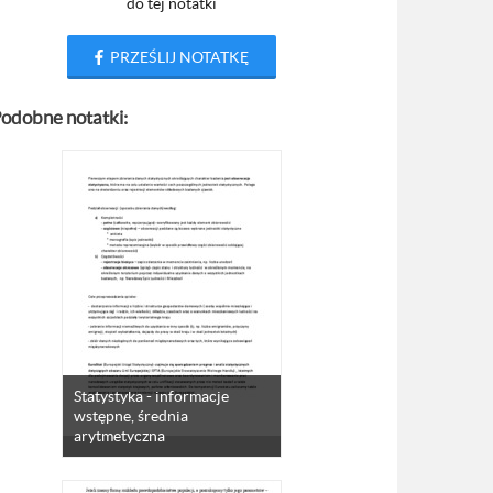
do tej notatki
PRZEŚLIJ NOTATKĘ
odobne notatki:
Statystyka - informacje
wstępne, średnia
arytmetyczna