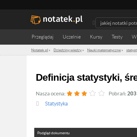
Przeglądaj
Uczelnie
Kursy
Testy
W
Notatek.pl
»
Dziedziny wiedzy
»
Nauki matematyczne
»
statys
Definicja statystyki, ś
Nasza ocena:
Pobrań:
203
statystyka
Podgląd dokumentu