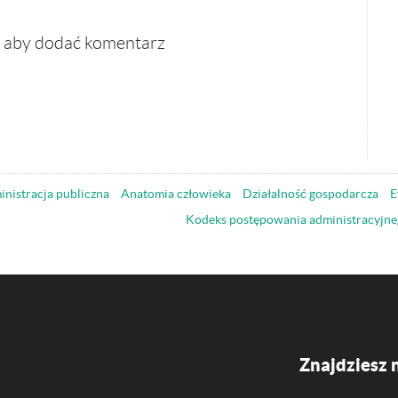
, aby dodać komentarz
nistracja publiczna
Anatomia człowieka
Działalność gospodarcza
E
Kodeks postępowania administracyjne
Znajdziesz 