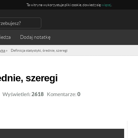
Ta witryna wykorzystuje pliki cookie, dowiedz się
więcej
.
iedza
tyka
»
Definicja statystyki, średnie, szeregi
rednie, szeregi
Wyświetleń:
2618
Komentarze:
0