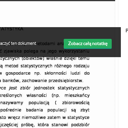
P
Zobacz całą notatkę
obaczyć ten dokument