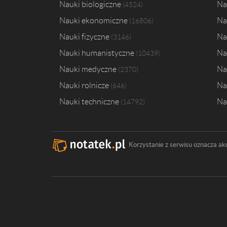
Nauki biologiczne
Na
4524
Nauki ekonomiczne
Na
16806
Nauki fizyczne
Na
3146
Nauki humanistyczne
Na
10439
Nauki medyczne
Na
2370
Nauki rolnicze
Na
646
Nauki techniczne
Na
14792
Korzystanie z serwisu oznacza ak