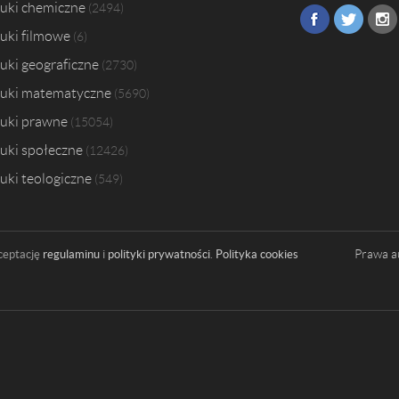
uki chemiczne
2494
uki filmowe
6
uki geograficzne
2730
uki matematyczne
5690
uki prawne
15054
uki społeczne
12426
uki teologiczne
549
Prawa a
ceptację
regulaminu
i
polityki prywatności
.
Polityka cookies