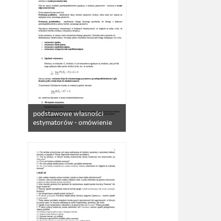
podstawowe własności
estymatorów - omówienie