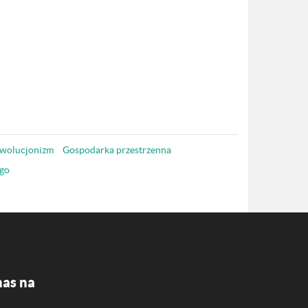
wolucjonizm
Gospodarka przestrzenna
go
nas na