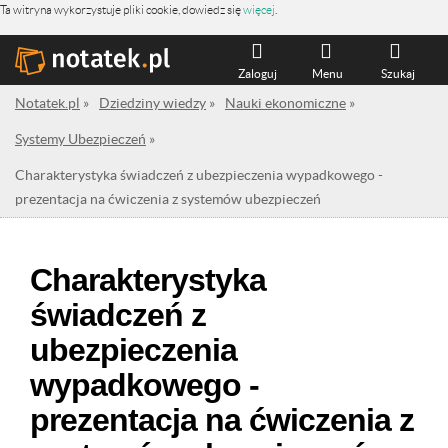
Ta witryna wykorzystuje pliki cookie, dowiedz się
więcej
.
Zaloguj
Menu
Szukaj
Notatek.pl
»
Dziedziny wiedzy
»
Nauki ekonomiczne
»
Systemy Ubezpieczeń
»
Charakterystyka świadczeń z ubezpieczenia wypadkowego -
prezentacja na ćwiczenia z systemów ubezpieczeń
Charakterystyka
świadczeń z
ubezpieczenia
wypadkowego -
prezentacja na ćwiczenia z