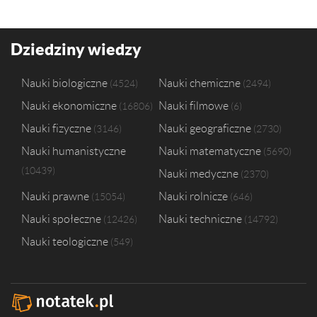
Dziedziny wiedzy
Nauki biologiczne
Nauki chemiczne
4524
2494
Nauki ekonomiczne
Nauki filmowe
16806
6
Nauki fizyczne
Nauki geograficzne
3146
2730
Nauki humanistyczne
Nauki matematyczne
5690
10439
Nauki medyczne
2370
Nauki prawne
Nauki rolnicze
15054
646
Nauki społeczne
Nauki techniczne
12426
14792
Nauki teologiczne
549