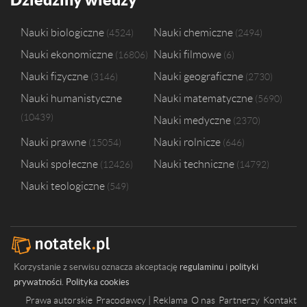
Nauki biologiczne
Nauki chemiczne
4524
2494
Nauki ekonomiczne
Nauki filmowe
16806
6
Nauki fizyczne
Nauki geograficzne
3146
2730
Nauki humanistyczne
Nauki matematyczne
5690
10439
Nauki medyczne
2370
Nauki prawne
Nauki rolnicze
15054
646
Nauki społeczne
Nauki techniczne
12426
14792
Nauki teologiczne
549
Korzystanie z serwisu oznacza akceptację
regulaminu
i
polityki
prywatności
.
Polityka cookies
Prawa autorskie
Pracodawcy | Reklama
O nas
Partnerzy
Kontakt