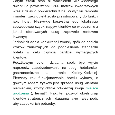
Zotym Stoku staa si wacicielem XIX-wiecznego
dworku o powierzchni 1200 metrów kwadratowych
wraz z dziak o powierzchni 3 ha. W wyniku remontu
i modernizacji obiekt zosta przystosowany do funkcji
jako hotel. Niezwykle korzystna jego lokalizacja
spowodowaa szybki napyw klientów co w poczeniu z
jakoci oferowanych usug zapewnio rentowno
inwestycji.
Jednak dziaania konkurencji zmusiy spók do podjcia
kroków zmierzajcych do podniesienia standardu
hotelu w celu cignicia bardziej wymagajcych
klientów.
Pocztkowym celem dziaania spóki byo wyjcie
naprzeciw zapotrzebowaniu na usugi hotelarsko-
gastronomiczne na terenie Kotliny-Kodzkiej.
Pierwszy rok funkcjonowania hotelu wykaza, e
gównym ródem zysków jest sprzeda usug klientom
niemieckim, którzy chtnie odwiedzaj swoje
miejsce
urodzenia
(„Heimat”). Fakt ten pozwoli okreli grup
klientów strategicznych i dziaania jakie naley podj,
aby zaspokoi ich potrzeby.