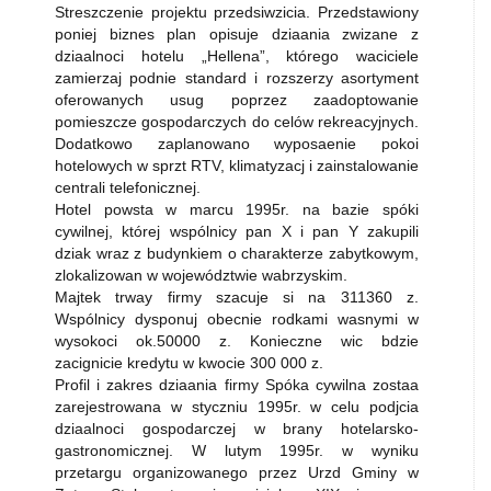
Streszczenie projektu przedsiwzicia. Przedstawiony
poniej biznes plan opisuje dziaania zwizane z
dziaalnoci hotelu „Hellena”, którego waciciele
zamierzaj podnie standard i rozszerzy asortyment
oferowanych usug poprzez zaadoptowanie
pomieszcze gospodarczych do celów rekreacyjnych.
Dodatkowo zaplanowano wyposaenie pokoi
hotelowych w sprzt RTV, klimatyzacj i zainstalowanie
centrali telefonicznej.
Hotel powsta w marcu 1995r. na bazie spóki
cywilnej, której wspólnicy pan X i pan Y zakupili
dziak wraz z budynkiem o charakterze zabytkowym,
zlokalizowan w województwie wabrzyskim.
Majtek trway firmy szacuje si na 311360 z.
Wspólnicy dysponuj obecnie rodkami wasnymi w
wysokoci ok.50000 z. Konieczne wic bdzie
zacignicie kredytu w kwocie 300 000 z.
Profil i zakres dziaania firmy Spóka cywilna zostaa
zarejestrowana w styczniu 1995r. w celu podjcia
dziaalnoci gospodarczej w brany hotelarsko-
gastronomicznej. W lutym 1995r. w wyniku
przetargu organizowanego przez Urzd Gminy w