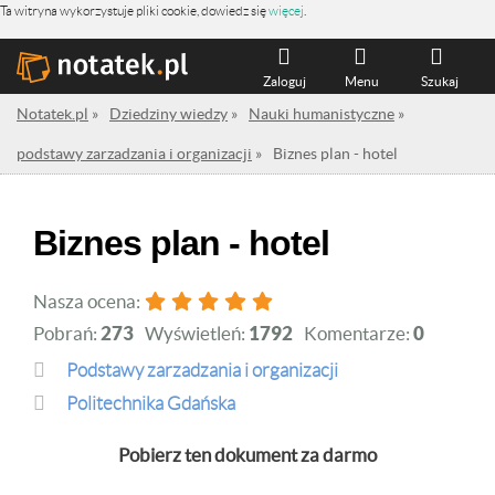
Ta witryna wykorzystuje pliki cookie, dowiedz się
więcej
.
Zaloguj
Menu
Szukaj
Notatek.pl
»
Dziedziny wiedzy
»
Nauki humanistyczne
»
podstawy zarzadzania i organizacji
»
Biznes plan - hotel
Biznes plan - hotel
Nasza ocena:
Pobrań:
273
Wyświetleń:
1792
Komentarze:
0
podstawy zarzadzania i organizacji
Politechnika Gdańska
Pobierz ten dokument za darmo