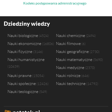
Kodeks postępowania administracyjnego
Dziedziny wiedzy
Nauki biologiczne
Nauki chemiczne
4524
2494
Nauki ekonomiczne
Nauki filmowe
16806
6
Nauki fizyczne
Nauki geograficzne
3146
2730
Nauki humanistyczne
Nauki matematyczne
5690
10439
Nauki medyczne
2370
Nauki prawne
Nauki rolnicze
15054
646
Nauki społeczne
Nauki techniczne
12426
14792
Nauki teologiczne
549