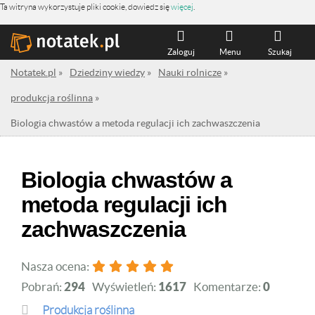
Ta witryna wykorzystuje pliki cookie, dowiedz się
więcej
.
Zaloguj
Menu
Szukaj
Notatek.pl
»
Dziedziny wiedzy
»
Nauki rolnicze
»
produkcja roślinna
»
Biologia chwastów a metoda regulacji ich zachwaszczenia
Biologia chwastów a
metoda regulacji ich
zachwaszczenia
Nasza ocena:
Pobrań:
294
Wyświetleń:
1617
Komentarze:
0
produkcja roślinna