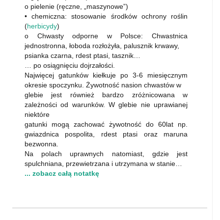
o pielenie (ręczne, „maszynowe”)
• chemiczna: stosowanie środków ochrony roślin
(
herbicydy
)
o Chwasty odporne w Polsce: Chwastnica
jednostronna, łoboda rozłożyła, palusznik krwawy,
psianka czarna, rdest ptasi, tasznik…
… po osiągnięciu dojrzałości.
Najwięcej gatunków kiełkuje po 3-6 miesięcznym
okresie spoczynku. Żywotność nasion chwastów w
glebie jest również bardzo zróżnicowana w
zależności od warunków. W glebie nie uprawianej
niektóre
gatunki mogą zachować żywotność do 60lat np.
gwiazdnica pospolita, rdest ptasi oraz maruna
bezwonna.
Na polach uprawnych natomiast, gdzie jest
spulchniana, przewietrzana i utrzymana w stanie…
... zobacz całą notatkę