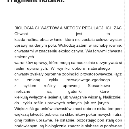
BIOLOGIA CHWASTÓW A METODY REGULACJI ICH ZACHW
Chwast jest to
każda roślina obca w łanie, która nie została celowo wysiana i
uprawy na danym polu. Wchodzą zatem w rachubę również obc
chwastami w znaczeniu ekologicznym. Właściwymi chwastami s
zmiennych
warunków uprawy, które mogą samodzielnie utrzymywać się o
roślin uprawnych. W wyniku doboru naturalnego
chwasty zyskały ogromne zdolności przystosowawcze, łącznie
ze zmianą cyklu rozwojowego-zgodnego
z cyklem rośliny uprawnej. Stosunkowo
nieliczne są gatunki, które
kiełkują wyłącznie jesienią lub wyłącznie wiosną. Najliczniejs
do cyklu roślin uprawnych ozimych jak też jarych.
Większość gatunków chwastów znosi dobrze niską temperaturę
większą łatwość pobierania składników pokarmowych i utrzyma
giną rośliny uprawne. Te ostatnie, pozostając pod stałą opieką
hodowlanym, są biologicznie znacznie słabsze w porównaniu z 