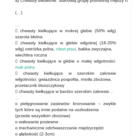
a) Chwasty dwuletnie: Stanowią grupę pośrednią między roczn
(…)
…
 chwasty kiełkujące w mokrej glebie (50% wilg)
szarota błotna
 chwasty kiełkujące w glebie wilgotnej (18-20%
wilg) ostróżka polna,
rdest ptasi
, babka zwyczajna,
wiechlina roczna
 chwasty kiełkujące w glebie o małej wilgotności:
mak polny
 chwasty kiełkujące w szerokim zakresie
wilgotności: gwiazdnica pospolita, miotła zbożowa,
przetacznik bluszczykowy
 chwasty kiełkujące w bardzo szerokim zakresie…
…
o pielęgnowanie zasiewów: bronowanie – zwykle
tych które są mnie podatne na uszkodzenia
(przede wszystkim zbożowe)
o wałowanie posiewne
o mechaniczne odchwaszczanie międzyrzędzi
o głębokość (2-3cm)