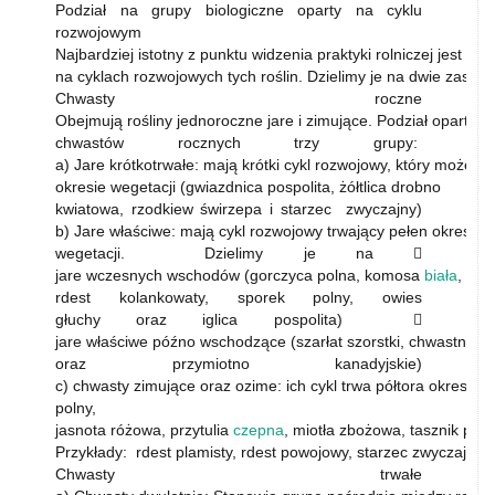
Podział na grupy biologiczne oparty na cyklu
rozwojowym
Najbardziej istotny z punktu widzenia praktyki rolniczej jest p
na cyklach rozwojowych tych roślin. Dzielimy je na dwie zasadn
Chwasty roczne
Obejmują rośliny jednoroczne jare i zimujące. Podział oparty 
chwastów rocznych trzy grupy:
a) Jare krótkotrwałe: mają krótki cykl rozwojowy, który może s
okresie wegetacji (gwiazdnica pospolita, żółtlica drobno
kwiatowa, rzodkiew świrzepa i starzec zwyczajny)
b) Jare właściwe: mają cykl rozwojowy trwający pełen okres
wegetacji. Dzielimy je na 
jare wczesnych wschodów (gorczyca polna, komosa
biała
, rde
rdest kolankowaty, sporek polny, owies
głuchy oraz iglica pospolita) 
jare właściwe późno wschodzące (szarłat szorstki, chwastnica
oraz przymiotno kanadyjskie)
c) chwasty zimujące oraz ozime: ich cykl trwa półtora okresu we
polny,
jasnota różowa, przytulia
czepna
, miotła zbożowa, tasznik posp
Przykłady: rdest plamisty, rdest powojowy, starzec zwyczajny, 
Chwasty trwałe