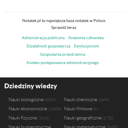
Notatek.pl to największa baza notatek w Polsce.
Sprawdź teraz:
Administracja publiczna
Anatomia człowieka
Działalność gospodarcza
Ewolucjonizm
Gospodarka przestrzenna
Kodeks postępowania administracyjnego
Dziedziny wiedzy
Nauki biologiczne
Nauki chemiczne
4524
2494
Nauki ekonomiczne
Nauki filmowe
16806
6
Nauki fizyczne
Nauki geograficzne
3146
2730
Nauki humanistyczne
Nauki matematyczne
5690