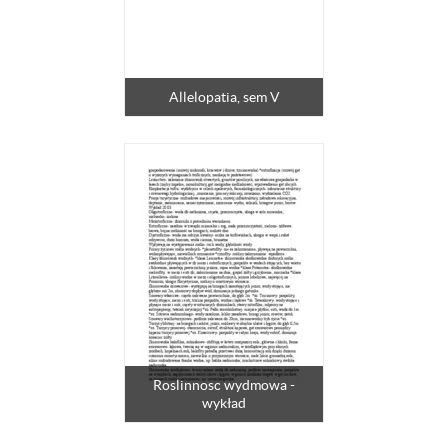
Allelopatia, sem V
Roslinnosc wydmowa -
wykład