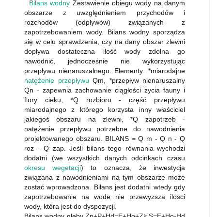
Bilans wodny
Zestawienie obiegu wody na danym
obszarze z uwzględnieniem przychodów i
rozchodów (odpływów) związanych z
zapotrzebowaniem wody. Bilans wodny sporządza
się w celu sprawdzenia, czy na dany obszar zlewni
dopływa dostateczna ilość wody zdolna go
nawodnić, jednocześnie nie wykorzystując
przepływu nienaruszalnego. Elementy: *miarodajne
natężenie przepływu
Qm, *przepływ nienaruszalny
Qn - zapewnia zachowanie ciągłości życia fauny i
flory cieku, *Q rozbioru - część przepływu
miarodajnego z którego korzysta inny właściciel
jakiegoś obszaru na zlewni, *Q zapotrzeb -
natężenie przepływu potrzebne do nawodnienia
projektowanego obszaru. BILANS = Q m - Q n - Q
roz - Q zap. Jeśli bilans tego równania wychodzi
dodatni (we wszystkich danych odcinkach czasu
okresu wegetacji
) to oznacza, że inwestycja
związana z nawodnieniami na tym obszarze może
zostać wprowadzona. Bilans jest dodatni wtedy gdy
zapotrzebowanie na wode nie przewyzsza ilosci
wody, która jest do dyspozycji.
Bilans wodny gleby Zp+P+Hd=E+Ho+Zk S=E+Ho-Hd