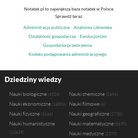
Notatek.pl to największa baza notatek w Polsce.
Sprawdź teraz:
Administracja publiczna
Anatomia człowieka
Działalność gospodarcza
Ewolucjonizm
Gospodarka przestrzenna
Kodeks postępowania administracyjnego
Dziedziny wiedzy
Nauki biologiczne
Nauki chemiczne
4524
2494
Nauki ekonomiczne
Nauki filmowe
16806
6
Nauki fizyczne
Nauki geograficzne
3146
2730
Nauki humanistyczne
Nauki matematyczne
5690
10439
Nauki medyczne
2370