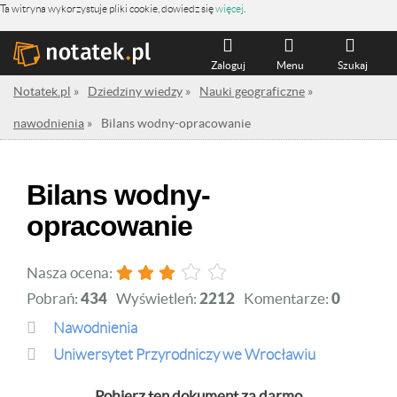
Ta witryna wykorzystuje pliki cookie, dowiedz się
więcej
.
Zaloguj
Menu
Szukaj
Notatek.pl
»
Dziedziny wiedzy
»
Nauki geograficzne
»
nawodnienia
»
Bilans wodny-opracowanie
Bilans wodny-
opracowanie
Nasza ocena:
Pobrań:
434
Wyświetleń:
2212
Komentarze:
0
nawodnienia
Uniwersytet Przyrodniczy we Wrocławiu
Pobierz ten dokument za darmo