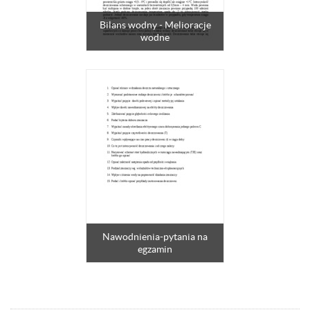
Bilans wodny - Melioracje
wodne
Nawodnienia-pytania na
egzamin