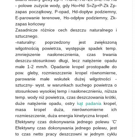
- polowe zużycie wody, gdy Ho=Hd S=Zp+P-Zk Zp-
zapas początkowy, P-opad, Hd-dopływ podziemny,
E-parowanie terenowe, Ho-odpływ podziemny, Zk-
zapas końcowy
Zasadnicze różnice cech deszczu naturalnego i
sztucznego.
-naturalny: poprzedzony jest zwiększoną
wilgotnością powietrza, występuje spadek temp.
zmniejszenie nasłonecznienia, czas trwania
deszczu-stosunkowo długi, lecz natężenie opadu
małe 1-2 mm/h. Opadanie kropel prostopadłe do
pow. gleby, rozmieszczenie kropel równomierne,
parowanie małe wskutek dużej wilgotności -
sztuczny- wyst. w warunkach suchego powietrza o
stosunkowo wysokiej temp i nasłonecznieniu, niższa
temp. wody niż powietrza, czas deszczowania krótki,
duże natężenie opadu, ostry
kąt padania
kropel,
masa kropel duża, nierównomierne ich
rozmieszczenie, duża energia kinetyczna kropel.
Efektywny czas dokonywania jednego polewu 'C'
Efektywny czas dokonywania jednego polewu, jest
to czas netto pracy deszczowni w jednym cyklu