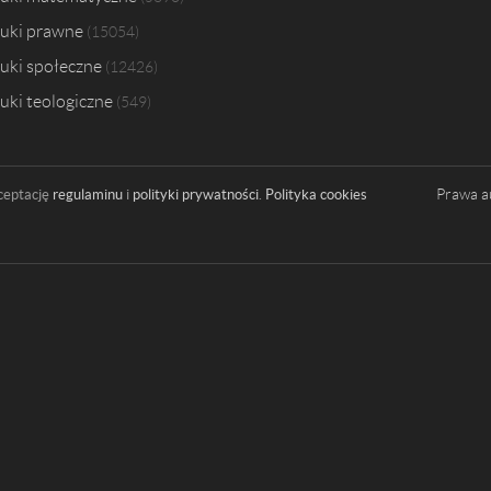
uki prawne
15054
uki społeczne
12426
uki teologiczne
549
Prawa a
ceptację
regulaminu
i
polityki prywatności
.
Polityka cookies