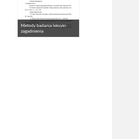
Metody badania leksyki-
zagadnienia