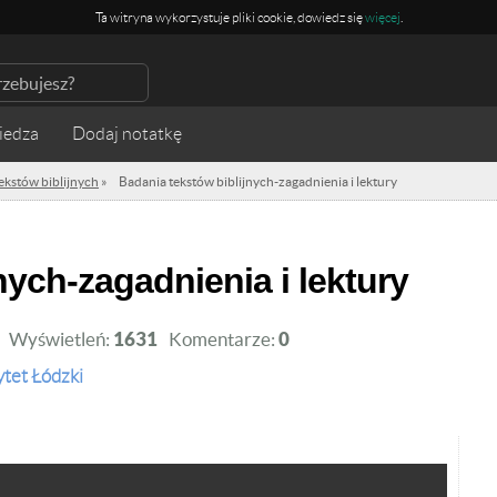
Ta witryna wykorzystuje pliki cookie, dowiedz się
więcej
.
iedza
ekstów biblijnych
»
Badania tekstów biblijnych-zagadnienia i lektury
jnych-zagadnienia i lektury
Wyświetleń:
1631
Komentarze:
0
tet Łódzki