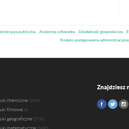
nistracja publiczna
Anatomia człowieka
Działalność gospodarcza
E
Kodeks postępowania administracyjne
Znajdziesz 
uki chemiczne
2494
uki filmowe
6
uki geograficzne
2730
uki matematyczne
5690