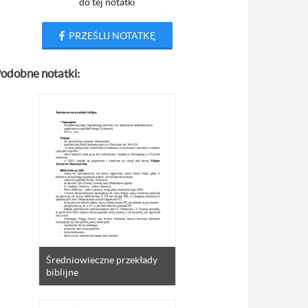
do tej notatki
PRZEŚLIJ NOTATKĘ
odobne notatki:
Średniowieczne przekłady
biblijne