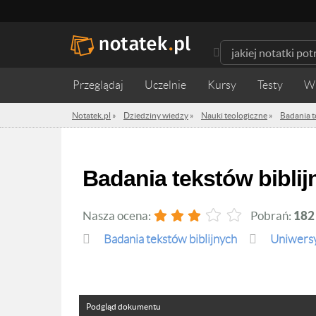
Przeglądaj
Uczelnie
Kursy
Testy
W
Notatek.pl
»
Dziedziny wiedzy
»
Nauki teologiczne
»
Badania t
Badania tekstów bibli
Nasza ocena:
Pobrań:
182
Badania tekstów biblijnych
Uniwersy
Podgląd dokumentu