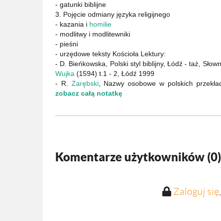
- gatunki biblijne
3. Pojęcie odmiany języka religijnego
- kazania i
homilie
- modlitwy i modlitewniki
- pieśni
- urzędowe teksty Kościoła Lektury:
- D. Bieńkowska, Polski styl biblijny, Łódź - taż, Słow
Wujka
(1594) t.1 - 2, Łódź 1999
- R.
Zarębski
, Nazwy osobowe w polskich przekł
zobacz całą notatkę
Komentarze użytkowników (
0
)
Zaloguj się