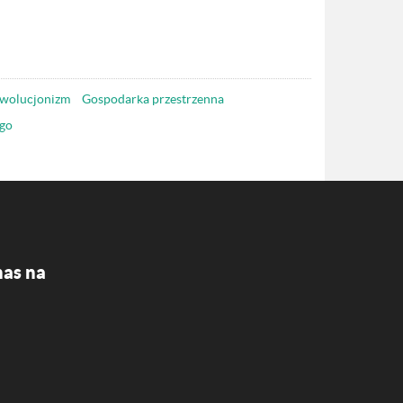
wolucjonizm
Gospodarka przestrzenna
go
nas na