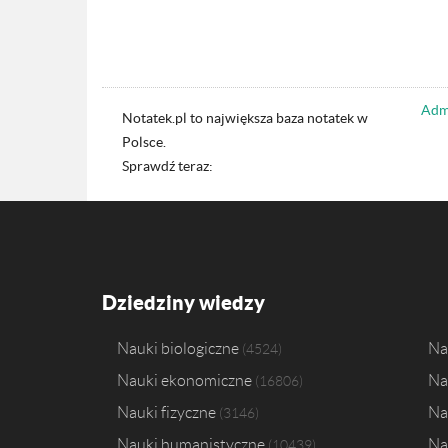
Admi
Notatek.pl to największa baza notatek w
Polsce.
Sprawdź teraz:
Dziedziny wiedzy
Nauki biologiczne
Na
4524
Nauki ekonomiczne
Na
16806
Nauki fizyczne
Na
3146
Nauki humanistyczne
Na
10439