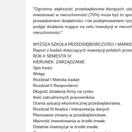
"Ogromna większość przedsiębiorstw biorących udzi
inwestować w nieruchomości (70%) może być to s
prowadzeniem działalności i nie podejmowaniem ryzy
podjąć działania mające na celu inwestycji w nieru
nieruchomości."
WYŻSZA SZKOŁA PRZEDSIĘBIORCZOŚCI I MARK
Raport z badań dotyczących inwestycji polskich prze
ROK II SEMESTR IV
KIERUNEK: ZARZĄDZANIE
Spis treści
Wstęp
Rozdział I Metoda badań
Rozdział II Respondenci
Długość działania firmy na rynku.
Ilość zatrudnionych pracowników.
Ocena sytuacji ekonomicznej przedsiębiorstwa.
Rozdział III Analiza i interpretacja danych
Planowane zmiany w przedsiębiorstwie.
Ważność inwestowania w środki trwałe.
Ostatnie inwestycje w środki trwałe.