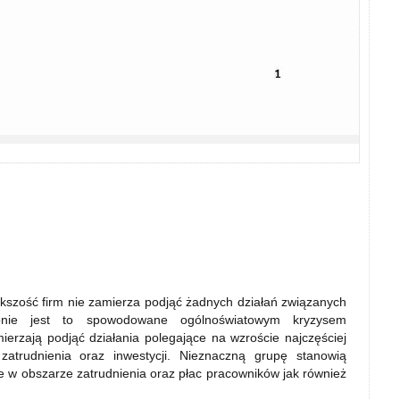
szość firm nie zamierza podjąć żadnych działań związanych
bnie jest to spowodowane ogólnoświatowym kryzysem
erzają podjąć działania polegające na wzroście najczęściej
zatrudnienia oraz inwestycji. Nieznaczną grupę stanowią
e w obszarze zatrudnienia oraz płac pracowników jak również