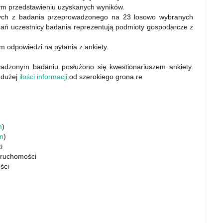
zym przedstawieniu uzyskanych wyników.
anych z badania przeprowadzonego na 23 losowo wybranych
ań uczestnicy badania reprezentują podmioty gospodarcze z
m odpowiedzi na pytania z ankiety.
adzonym badaniu posłużono się kwestionariuszem ankiety.
 dużej
ilości informacji
od szerokiego grona re
m
)
m
)
i
ieruchomości
ści