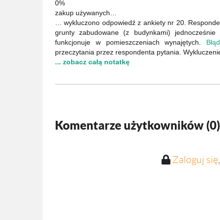
0%
zakup używanych…
… wykluczono odpowiedź z ankiety nr 20. Responden
grunty zabudowane (z budynkami) jednocześnie u
funkcjonuje w pomieszczeniach wynajętych.
Błąd
przeczytania przez respondenta pytania. Wykluczenie
... zobacz całą notatkę
Komentarze użytkowników (
0
)
Zaloguj się