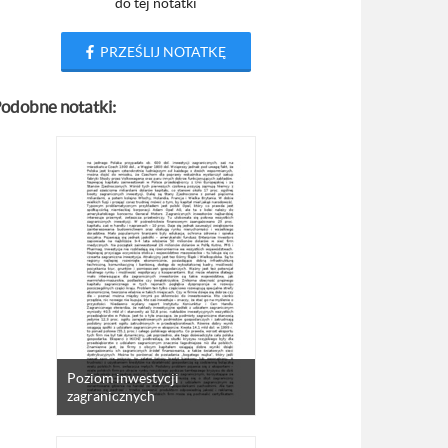
do tej notatki
PRZEŚLIJ NOTATKĘ
odobne notatki:
Poziom inwestycji
zagranicznych