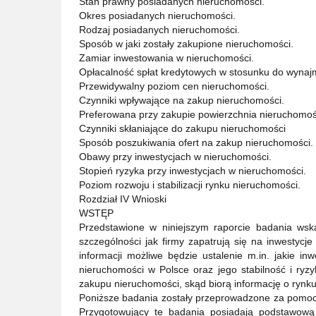
Stan prawny posiadanych nieruchomości.
Okres posiadanych nieruchomości.
Rodzaj posiadanych nieruchomości.
Sposób w jaki zostały zakupione nieruchomości.
Zamiar inwestowania w nieruchomości.
Opłacalność spłat kredytowych w stosunku do wynaj
Przewidywalny poziom cen nieruchomości.
Czynniki wpływające na zakup nieruchomości.
Preferowana przy zakupie powierzchnia nieruchomoś
Czynniki skłaniające do zakupu nieruchomości
Sposób poszukiwania ofert na zakup nieruchomości.
Obawy przy inwestycjach w nieruchomości.
Stopień ryzyka przy inwestycjach w nieruchomości.
Poziom rozwoju i stabilizacji rynku nieruchomości.
Rozdział IV Wnioski
WSTĘP
Przedstawione w niniejszym raporcie badania wskaz
szczególności jak firmy zapatrują się na inwestyc
informacji możliwe będzie ustalenie m.in. jakie inw
nieruchomości w Polsce oraz jego stabilność i ryz
zakupu nieruchomości, skąd biorą informację o rynk
Poniższe badania zostały przeprowadzone za pomocą
Przygotowujący te badania posiadają podstawową