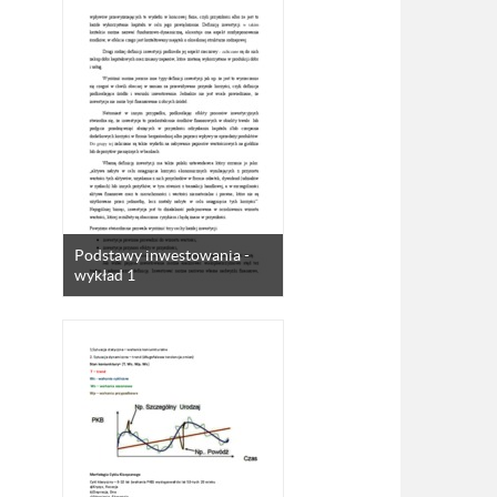
Podstawy inwestowania -
wykład 1