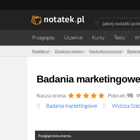
Przeglądaj
Uczelnie
Kursy
Testy
W
Notatek.pl
»
Dziedziny wiedzy
»
Nauki ekonomiczne
»
Badani
Badania marketingowe
Nasza ocena:
Pobrań:
98
W
Badania marketingowe
Wyższa Szko
Podgląd dokumentu