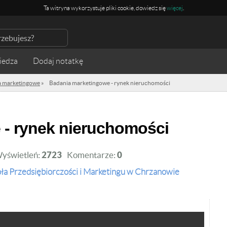
Ta witryna wykorzystuje pliki cookie, dowiedz się
więcej
.
iedza
a marketingowe
»
Badania marketingowe - rynek nieruchomości
 - rynek nieruchomości
yświetleń:
2723
Komentarze:
0
ła Przedsiębiorczości i Marketingu w Chrzanowie