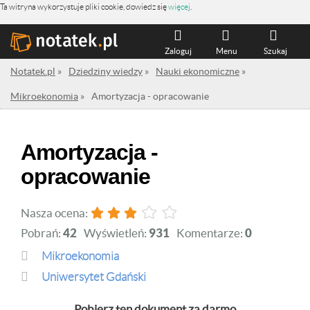
Ta witryna wykorzystuje pliki cookie, dowiedz się
więcej
.
Zaloguj
Menu
Szukaj
Notatek.pl
»
Dziedziny wiedzy
»
Nauki ekonomiczne
»
Mikroekonomia
»
Amortyzacja - opracowanie
Amortyzacja -
opracowanie
Nasza ocena:
Pobrań:
42
Wyświetleń:
931
Komentarze:
0
Mikroekonomia
Uniwersytet Gdański
Pobierz ten dokument za darmo