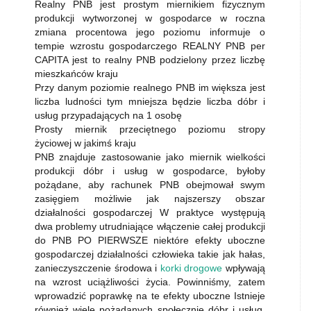
Realny PNB jest prostym miernikiem fizycznym
produkcji wytworzonej w gospodarce w roczna
zmiana procentowa jego poziomu informuje o
tempie wzrostu gospodarczego REALNY PNB per
CAPITA jest to realny PNB podzielony przez liczbę
mieszkańców kraju
Przy danym poziomie realnego PNB im większa jest
liczba ludności tym mniejsza będzie liczba dóbr i
usług przypadających na 1 osobę
Prosty miernik przeciętnego poziomu stropy
życiowej w jakimś kraju
PNB znajduje zastosowanie jako miernik wielkości
produkcji dóbr i usług w gospodarce, byłoby
pożądane, aby rachunek PNB obejmował swym
zasięgiem możliwie jak najszerszy obszar
działalności gospodarczej W praktyce występują
dwa problemy utrudniające włączenie całej produkcji
do PNB PO PIERWSZE niektóre efekty uboczne
gospodarczej działalności człowieka takie jak hałas,
zanieczyszczenie środowa i
korki drogowe
wpływają
na wzrost uciążliwości życia. Powinniśmy, zatem
wprowadzić poprawkę na te efekty uboczne Istnieje
również wiele pożądanych społecznie dóbr i usług,