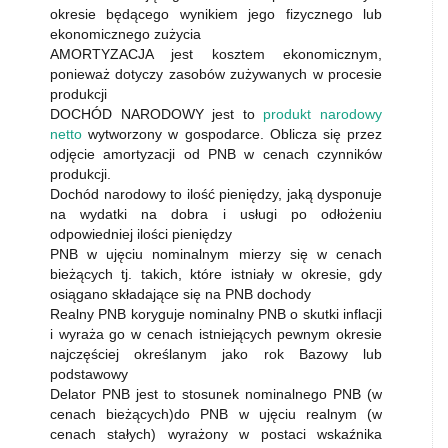
okresie będącego wynikiem jego fizycznego lub
ekonomicznego zużycia
AMORTYZACJA jest kosztem ekonomicznym,
ponieważ dotyczy zasobów zużywanych w procesie
produkcji
DOCHÓD NARODOWY jest to
produkt narodowy
netto
wytworzony w gospodarce. Oblicza się przez
odjęcie amortyzacji od PNB w cenach czynników
produkcji.
Dochód narodowy to ilość pieniędzy, jaką dysponuje
na wydatki na dobra i usługi po odłożeniu
odpowiedniej ilości pieniędzy
PNB w ujęciu nominalnym mierzy się w cenach
bieżących tj. takich, które istniały w okresie, gdy
osiągano składające się na PNB dochody
Realny PNB koryguje nominalny PNB o skutki inflacji
i wyraża go w cenach istniejących pewnym okresie
najczęściej określanym jako rok Bazowy lub
podstawowy
Delator PNB jest to stosunek nominalnego PNB (w
cenach bieżących)do PNB w ujęciu realnym (w
cenach stałych) wyrażony w postaci wskaźnika