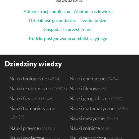
Sprawdź teraz:
Administracja publiczna
Anatomia człowieka
Działalność gospodarcza
Ewolucjonizm
Gospodarka przestrzenna
Kodeks postępowania administracyjnego
Dziedziny wiedzy
Nauki biologiczne
Nauki chemiczne
4524
2494
Nauki ekonomiczne
Nauki filmowe
16806
6
Nauki fizyczne
Nauki geograficzne
3146
2730
Nauki humanistyczne
Nauki matematyczne
5690
10439
Nauki medyczne
2370
Nauki prawne
Nauki rolnicze
15054
646
Nauki społeczne
Nauki techniczne
12426
14792