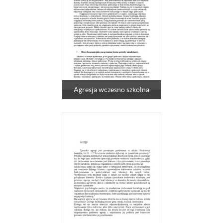
Agresja wczesno szkolna