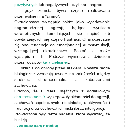
pozytywnych
lub negatywnych, czyli kar i nagród…
…, gdyż zemsta bywa często realizowana
przemyślnie i na "zimno".
Okrucieństwo występuje także jako wyładowanie
nagromadzonej agresji, będące wynikiem
wewnętrznych, kumulujących się napięć lub
powtarzających się często frustracji. Charakteryzuje
się ono tendencją do emocjonalnej autostymulacji,
wzmagającej okrucieństwo. Postać ta może
wystąpić m. In. Podczas wymierzania dzieciom
przez rodziców
kary cielesnej
…
…, skłania do obrony przed atakiem. Nowsze teorie
biologiczne zwracają uwagę na zależności między
strukturą chromosomalną a zaburzeniami
zachowania.
Odkryto, że u wielu mężczyzn z dodatkowym
chromosomem Y
występowały skłonności do agresji,
zachowań aspołecznych, niestałości, afektywności i
frustracji oraz cechował ich niski iloraz inteligencji.
Prowadzone były także badania, które wykazały, że
istnieją…
... zobacz całą notatkę