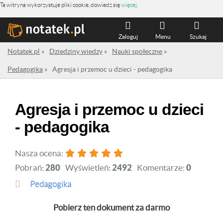
Ta witryna wykorzystuje pliki cookie, dowiedz się
więcej
.
Zaloguj
Menu
Szukaj
Notatek.pl
»
Dziedziny wiedzy
»
Nauki społeczne
»
Pedagogika
»
Agresja i przemoc u dzieci - pedagogika
Agresja i przemoc u dzieci
- pedagogika
Nasza ocena:
Pobrań:
280
Wyświetleń:
2492
Komentarze:
0
Pedagogika
Pobierz ten dokument za darmo