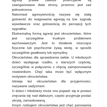
agresji prawie zawsze potencjalnie są
zaangażowane dwie strony, przemoc jest zaś
jednostronna.
Natomiast agresywnością nazywa się stałą
gotowość do reagowania agresją na tzw. sygnały
wywoławcze oraz gotowością do percepcji tych
sygnałów.
Ekstremalną formą agresji jest okrucieństwo, które
jest szczególnie trudnym problemem
wychowawczym. Jest to działanie niszczące
fizycznie lub psychicznie żywą istotę, w sposób
szczególnie gwałtowny lub wymyślny.
Okrucieństwo dla sprawdzenia siebie. U młodszych
dzieci występuje rzadko, u starszych częściej,
szczególnie w połączeniu z chęcią zaimponowania
rówieśnikom. Chęć taka może być wyłącznym
motywem okrucieństwa.
Istnieje też okrucieństwo dla przyjemności,
nazywane sadyzmem.
U dzieci i młodzieży może ono pojawić się w postaci
znęcania się nad słabszym, często przyjmuje postać
ukrytą, zamaskowaną.
Innym rodzajem okrucieństwa jest chęć panowania