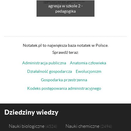
agresja w szkole 2 -
pedagogika
Notatek.pl to największa baza notatek w Polsce.
Sprawdź teraz:
Administracja publiczna
Anatomia człowieka
Działalność gospodarcza
Ewolucjonizm
Gospodarka przestrzenna
Kodeks postępowania administracyjnego
Dziedziny wiedzy
Nauki biologiczne
Nauki chemiczne
4524
2494