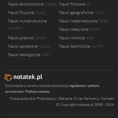
Nauki ekonomiczne
Nauki filmowe
16806
6
Nauki fizyczne
Nauki geograficzne
3146
2730
Nauki humanistyczne
Nauki matematyczne
5690
10439
Nauki medyczne
2370
Nauki prawne
Nauki rolnicze
15054
646
Nauki społeczne
Nauki techniczne
12426
14792
Nauki teologiczne
549
Korzystanie z serwisu oznacza akceptację
regulaminu
i
polityki
prywatności
.
Polityka cookies
Prawa autorskie
Pracodawcy | Reklama
O nas
Partnerzy
Kontakt
© Copyright notatek.pl 2008 - 2026