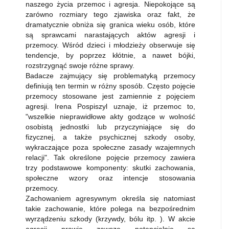
naszego życia przemoc i agresja. Niepokojące są
zarówno rozmiary tego zjawiska oraz fakt, że
dramatycznie obniża się granica wieku osób, które
są sprawcami narastających aktów agresji i
przemocy. Wśród dzieci i młodzieży obserwuje się
tendencje, by poprzez kłótnie, a nawet bójki,
rozstrzygnąć swoje różne sprawy.
Badacze zajmujący się problematyką przemocy
definiują ten termin w różny sposób. Często pojęcie
przemocy stosowane jest zamiennie z pojęciem
agresji. Irena Pospiszyl uznaje, iż przemoc to,
"wszelkie nieprawidłowe akty godzące w wolność
osobistą jednostki lub przyczyniające się do
fizycznej, a także psychicznej szkody osoby,
wykraczające poza społeczne zasady wzajemnych
relacji". Tak określone pojęcie przemocy zawiera
trzy podstawowe komponenty: skutki zachowania,
społeczne wzory oraz intencje stosowania
przemocy.
Zachowaniem agresywnym określa się natomiast
takie zachowanie, które polega na bezpośrednim
wyrządzeniu szkody (krzywdy, bólu itp. ). W akcie