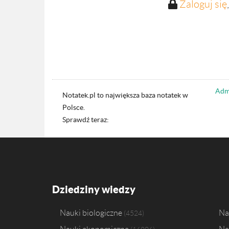
Zaloguj się
Admi
Notatek.pl to największa baza notatek w
Polsce.
Sprawdź teraz:
Dziedziny wiedzy
Nauki biologiczne
Na
4524