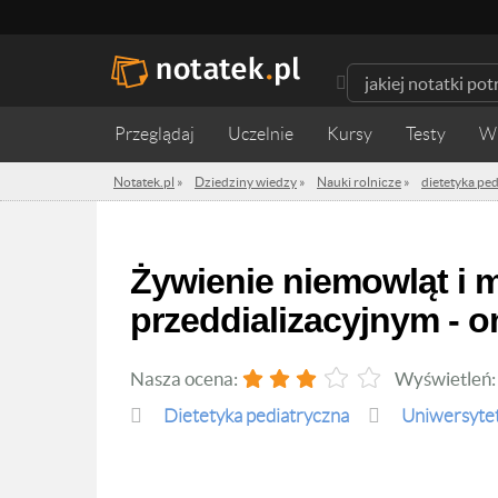
Przeglądaj
Uczelnie
Kursy
Testy
W
Notatek.pl
»
Dziedziny wiedzy
»
Nauki rolnicze
»
dietetyka pe
Żywienie niemowląt i małych dzieci z PNN w okresie
przeddializacyjnym - 
Nasza ocena:
Wyświetleń
dietetyka pediatryczna
Uniwersytet