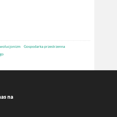
wolucjonizm
Gospodarka przestrzenna
go
nas na