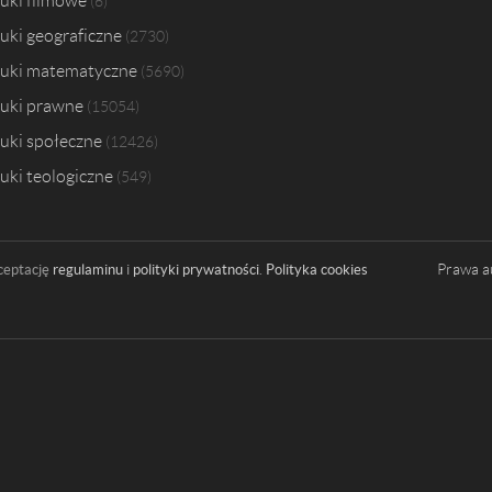
uki filmowe
6
uki geograficzne
2730
uki matematyczne
5690
uki prawne
15054
uki społeczne
12426
uki teologiczne
549
Prawa a
ceptację
regulaminu
i
polityki prywatności
.
Polityka cookies