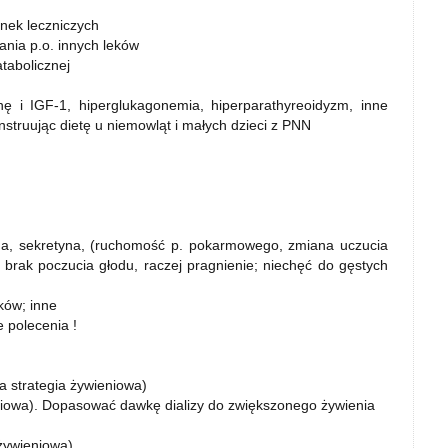
nek leczniczych
nia p.o. innych leków
atabolicznej
nę i IGF-1, hiperglukagonemia, hiperparathyreoidyzm, inne
struując dietę u niemowląt i małych dzieci z PNN
nina, sekretyna, (ruchomość p. pokarmowego, zmiana uczucia
a, brak poczucia głodu, raczej pragnienie; niechęć do gęstych
ków; inne
 polecenia !
 strategia żywieniowa)
eniowa). Dopasować dawkę dializy do zwiększonego żywienia
żywieniowa)