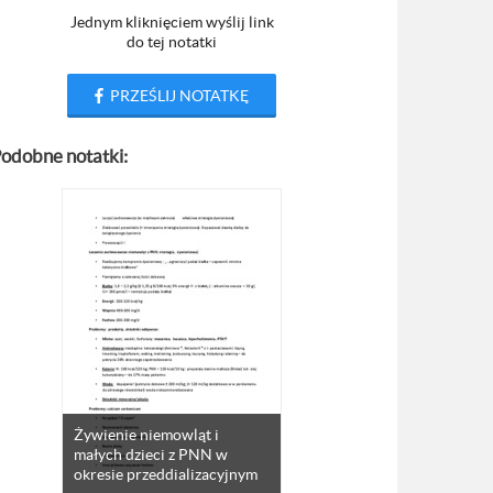
Jednym kliknięciem wyślij link
do tej notatki
PRZEŚLIJ NOTATKĘ
odobne notatki:
Żywienie niemowląt i
małych dzieci z PNN w
okresie przeddializacyjnym