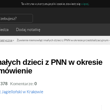
Ta witryna wykorzystuje pliki cookie, dowiedz się
więcej
.
iedza
diatryczna
»
Żywienie niemowląt i małych dzieci z PNN w okresie przeddializacyjnym
omówienie
:
378
Komentarze:
0
 Jagielloński w Krakowie