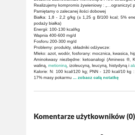
Realizujemy kompromis żywieniowy : „…ograniczyć p
Pamiętamy o zalecanej ilości dobowej
Białka: 1,8 - 2,2 g/kg (± 1,25 g B/100 kcal; 5% ene
podaży białka)
Energii: 100-130 kcal/kg
Wapnia 400-600 mg/d
Fosforu 200-300 mg/d
Problemy: produkty, składniki odżywcze:
Mleko: azot, wodór, fosforany: mocznica, kwasica, h
Aminokwasy niezbędne: ketoanalogi (Aminess ®, Ke
waliną,
metioniną
, izoleucyną, leucyną, histydyną i
al
Kalorie: N: 100 kcal/120 kg; PNN - 120 kcal/10 kg :
17% masy pokarmu
... zobacz całą notatkę
Komentarze użytkowników (
0
)