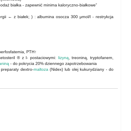
odaż białka - zapewnić minima kaloryczno-białkowe”
rgii ← z białek; ) : albumina osocza 300 μmol/l - restrykcja
iperfosfatemia, PTH↑
tosteril ® z l- postaciowymi:
lizyną
, treoniną, tryptofanem,
aniną
- do pokrycia 20% dziennego zapotrzebowania
 preparaty dextro-
maltoza
(Nidex) lub olej kukurydziany - do