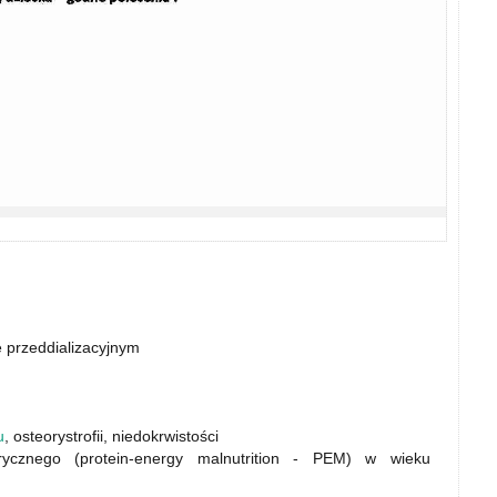
e przeddializacyjnym
u
, osteorystrofii, niedokrwistości
rycznego (protein-energy malnutrition - PEM) w wieku