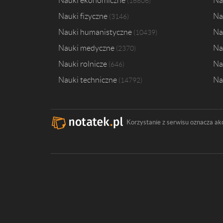
Nauki ekonomiczne
Na
16806
Nauki fizyczne
Na
3146
Nauki humanistyczne
Na
10439
Nauki medyczne
Na
2370
Nauki rolnicze
Na
646
Nauki techniczne
Na
14792
Korzystanie z serwisu oznacza ak