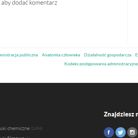
, aby dodać komentarz
nistracja publiczna
Anatomia człowieka
Działalność gospodarcza
E
Kodeks postępowania administracyjne
Znajdziesz 
uki chemiczne
2494