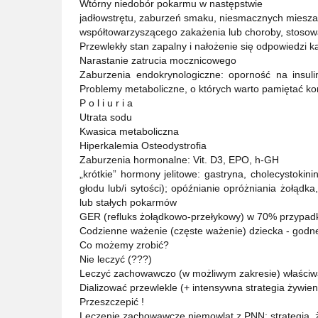
Wtórny niedobór pokarmu w następstwie
jadłowstrętu, zaburzeń smaku, niesmacznych miesza
współtowarzyszącego zakażenia lub choroby, stosowa
Przewlekły stan zapalny i nałożenie się odpowiedzi k
Narastanie zatrucia mocznicowego
Zaburzenia endokrynologiczne: oporność na insuli
Problemy metaboliczne, o których warto pamiętać kon
P o l i u r i a
Utrata sodu
Kwasica metaboliczna
Hiperkalemia Osteodystrofia
Zaburzenia hormonalne: Vit. D3, EPO, h-GH
„krótkie” hormony jelitowe: gastryna, cholecystoki
głodu lub/i sytości); opóźnianie opróżniania żołądk
lub stałych pokarmów
GER (refluks żołądkowo-przełykowy) w 70% przypad
Codzienne ważenie (częste ważenie) dziecka - godne
Co możemy zrobić?
Nie leczyć (???)
Leczyć zachowawczo (w możliwym zakresie) właściwa
Dializować przewlekle (+ intensywna strategia żywi
Przeszczepić !
Leczenie zachowawcze niemowląt z PNN: strategia, 