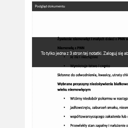
Podgląd dokumentu
To tylko jedna z 3 stron tej notatki. Zaloguj się