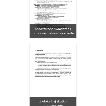
Modyfikacje świadczeń i
odpowiedzialność za szkodę
Zwłoka i jej skutki-
opracowanie