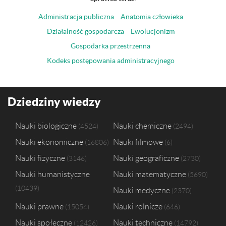
Administracja publiczna
Anatomia człowieka
Działalność gospodarcza
Ewolucjonizm
Gospodarka przestrzenna
Kodeks postępowania administracyjnego
Dziedziny wiedzy
Nauki biologiczne
Nauki chemiczne
4524
2494
Nauki ekonomiczne
Nauki filmowe
16806
6
Nauki fizyczne
Nauki geograficzne
3146
2730
Nauki humanistyczne
Nauki matematyczne
5690
10439
Nauki medyczne
2370
Nauki prawne
Nauki rolnicze
15054
646
Nauki społeczne
Nauki techniczne
12426
14792