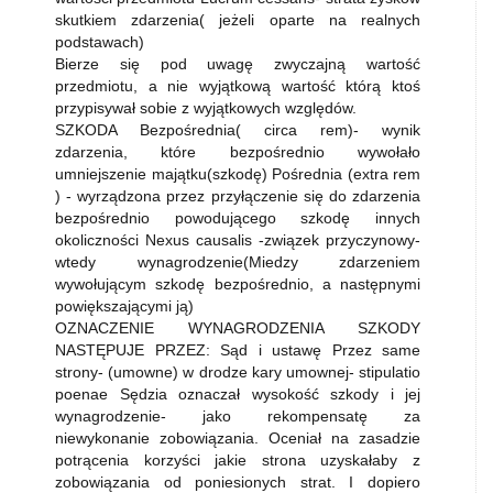
skutkiem zdarzenia( jeżeli oparte na realnych
podstawach)
Bierze się pod uwagę zwyczajną wartość
przedmiotu, a nie wyjątkową wartość którą ktoś
przypisywał sobie z wyjątkowych względów.
SZKODA Bezpośrednia( circa rem)- wynik
zdarzenia, które bezpośrednio wywołało
umniejszenie majątku(szkodę) Pośrednia (extra rem
) - wyrządzona przez przyłączenie się do zdarzenia
bezpośrednio powodującego szkodę innych
okoliczności Nexus causalis -związek przyczynowy-
wtedy wynagrodzenie(Miedzy zdarzeniem
wywołującym szkodę bezpośrednio, a następnymi
powiększającymi ją)
OZNACZENIE WYNAGRODZENIA SZKODY
NASTĘPUJE PRZEZ: Sąd i ustawę Przez same
strony- (umowne) w drodze kary umownej- stipulatio
poenae Sędzia oznaczał wysokość szkody i jej
wynagrodzenie- jako rekompensatę za
niewykonanie zobowiązania. Oceniał na zasadzie
potrącenia korzyści jakie strona uzyskałaby z
zobowiązania od poniesionych strat. I dopiero