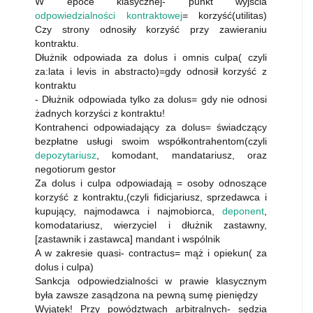
W epoce klasycznej- punkt wyjścia
odpowiedzialności kontraktowej
= korzyść(utilitas)
Czy strony odnosiły korzyść przy zawieraniu
kontraktu.
Dłużnik odpowiada za dolus i omnis culpa( czyli
za:lata i levis in abstracto)=gdy odnosił korzyść z
kontraktu
- Dłużnik odpowiada tylko za dolus= gdy nie odnosi
żadnych korzyści z kontraktu!
Kontrahenci odpowiadający za dolus= świadczący
bezpłatne usługi swoim współkontrahentom(czyli
depozytariusz
, komodant, mandatariusz, oraz
negotiorum gestor
Za dolus i culpa odpowiadają = osoby odnoszące
korzyść z kontraktu,(czyli fidicjariusz, sprzedawca i
kupujący, najmodawca i najmobiorca,
deponent
,
komodatariusz, wierzyciel i dłużnik zastawny,
[zastawnik i zastawca] mandant i wspólnik
A w zakresie quasi- contractus= mąż i opiekun( za
dolus i culpa)
Sankcja odpowiedzialności w prawie klasycznym
była zawsze zasądzona na pewną sumę pieniędzy
Wyjątek! Przy powództwach arbitralnych- sędzia