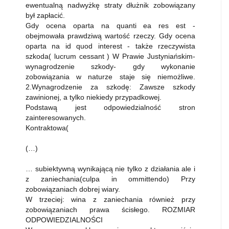
ewentualną nadwyżkę straty dłużnik zobowiązany
był zapłacić.
Gdy ocena oparta na quanti ea res est -
obejmowała prawdziwą wartość rzeczy. Gdy ocena
oparta na id quod interest - także rzeczywista
szkoda( lucrum cessant ) W Prawie Justyniańskim-
wynagrodzenie szkody- gdy wykonanie
zobowiązania w naturze staje się niemożliwe.
2.Wynagrodzenie za szkodę: Zawsze szkody
zawinionej, a tylko niekiedy przypadkowej.
Podstawą jest odpowiedzialność stron
zainteresowanych.
Kontraktowa(
(…)
… subiektywną wynikającą nie tylko z działania ale i
z zaniechania(culpa in ommittendo) Przy
zobowiązaniach dobrej wiary.
W trzeciej: wina z zaniechania również przy
zobowiązaniach prawa ścisłego. ROZMIAR
ODPOWIEDZIALNOŚCI