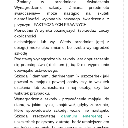
Zmiany w przedmiocie świadczenia
Wynagrodzenie szkody. Zmiana przedmiotu
świadczenia— może nastąpić na skutek
niemożliwości wykonania pewnego świadczenia z
przyczyn : FAKTYCZNYCH PRAWNYCH
Pierwotnie W wyniku późniejszych (sprzedaż rzeczy
okoliczności
nieistniejącej lub wy- Wtedy przedmiot jętej z
obiegu) może ulec zmianie, bo trzeba wynagrodzić
szkodę
Podstawą wynagrodzenia szkody jest dopuszczenie
się przestępstwa-( delictum ) , bądź nie wypełnienie
obowiązku ustawowego.
Szkoda ( damnum, detrimentum )- uszczerbek jaki
powstał w majątku pewnej osoby czy to wskutek
działania lub zaniechania innej osoby, czy też
wskutek przypadku.
Wynagrodzenie szkody - przywrócenie majątku do
stanu, w jakim by się znajdował, gdyby zdarzenie,
które spowodowało szkodę, wcale nie nastąpiło.
Szkoda rzeczywista(
damnum emergens
) -
uszczerbek połączony z utratą, bądź umniejszeniem
wartości przedmiotu Lucrum cessans- strata zysków