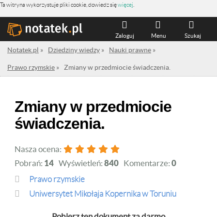
Ta witryna wykorzystuje pliki cookie, dowiedz się
więcej
.
Zaloguj
Menu
Szukaj
Notatek.pl
»
Dziedziny wiedzy
»
Nauki prawne
»
Prawo rzymskie
»
Zmiany w przedmiocie świadczenia.
Zmiany w przedmiocie
świadczenia.
Nasza ocena:
Pobrań:
14
Wyświetleń:
840
Komentarze:
0
Prawo rzymskie
Uniwersytet Mikołaja Kopernika w Toruniu
Pobierz ten dokument za darmo