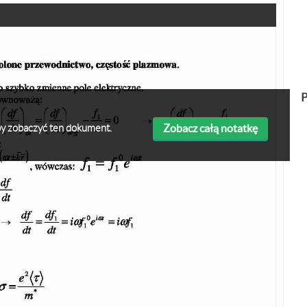
P
Zobacz całą notatkę
 aby zobaczyć ten dokument.