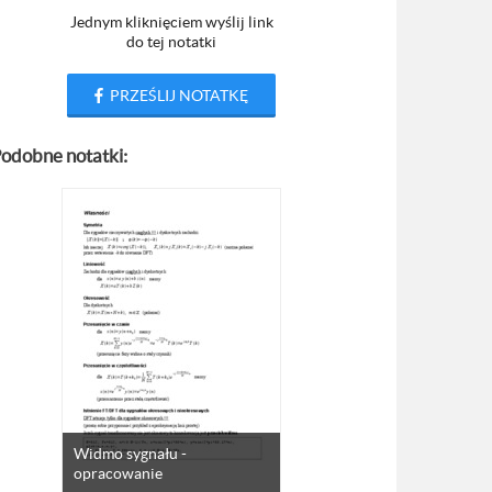
Jednym kliknięciem wyślij link
do tej notatki
PRZEŚLIJ NOTATKĘ
odobne notatki:
Widmo sygnału -
opracowanie