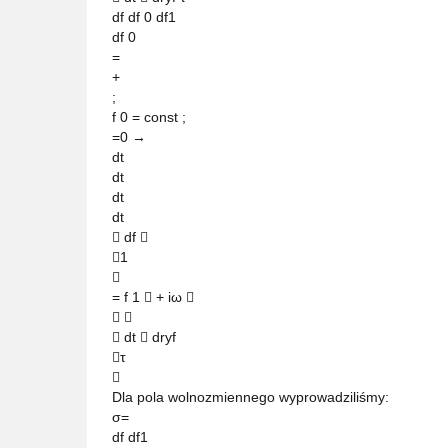
df df 0 df1
df 0
=
+
;
f 0 = const ;
=0 →
dt
dt
dt
dt
 df 
1

= f 1  + iω 
 
 dt  dryf
τ

Dla pola wolnozmiennego wyprowadziliśmy:
σ=
df df1