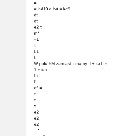
=
= iωf10 e iωt = iωf1
dt
dt
e2 τ
m*
−1
τ
1

W polu EM zamiast τ mamy  + iω  =
1 + iωτ
τ

σ* =
τ
τ
τ
e2
e2
e2
= *