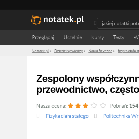
Przeglądaj
Uczelnie
Kursy
Testy
W
Notatek.pl
»
Dziedziny wiedzy
»
Nauki fizyczne
»
fizyka ciała 
Zespolony współczynnik załamania, zespolone
przewodnictwo, częst
Nasza ocena:
Pobrań:
154
fizyka ciała stałego
Politechnika W