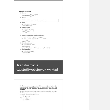
Transformacje
częstotliwościowe - wykład