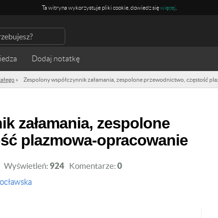
Ta witryna wykorzystuje pliki cookie, dowiedz się
więcej
.
iedza
stałego
»
Zespolony współczynnik załamania, zespolone przewodnictwo, częstość p
ość plazmowa-opracowanie
Wyświetleń:
924
Komentarze:
0
rocławska