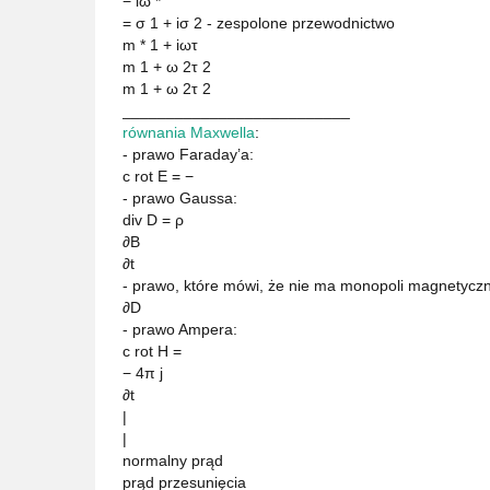
− iω *
= σ 1 + iσ 2 - zespolone przewodnictwo
m * 1 + iωτ
m 1 + ω 2τ 2
m 1 + ω 2τ 2
__________________________
równania Maxwella
:
- prawo Faraday’a:
c rot E = −
- prawo Gaussa:
div D = ρ
∂B
∂t
- prawo, które mówi, że nie ma monopoli magnetyczn
∂D
- prawo Ampera:
c rot H =
− 4π j
∂t
|
|
normalny prąd
prąd przesunięcia