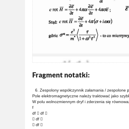
Fragment notatki:
6. Zespolony współczynnik załamania / zespolone 
Pole elektromagnetyczne należy traktować jako szyb
W polu wolnozmiennym dryf i zderzenia się równowa
f
df  df 
 df 
 df 