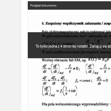
Podgląd dokumentu
To tylko jedna z 4 stron tej notatki. Zaloguj się