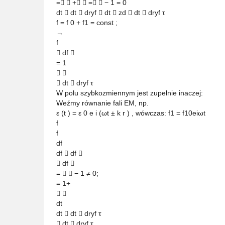
=  +  =  − 1 = 0
dt  dt  dryf  dt  zd  dt  dryf τ
f = f 0 + f1 = const ;
→
f
 df 
= 1
 
 dt  dryf τ
W polu szybkozmiennym jest zupełnie inaczej:
Weźmy równanie fali EM, np.
ε (t ) = ε 0 e i (ωt ± k r ) , wówczas: f1 = f10eiωt
f
f
df
df  df 
 df 
=   − 1 ≠ 0;
= 1+
 
dt
dt  dt  dryf τ
 dt  dryf τ