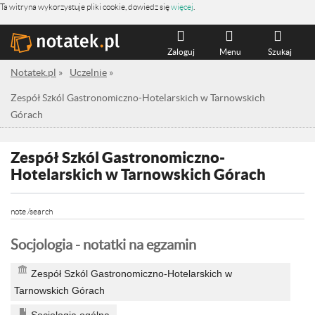
Ta witryna wykorzystuje pliki cookie, dowiedz się
więcej
.
Zaloguj
Menu
Szukaj
Notatek.pl
»
Uczelnie
»
Zespół Szkól Gastronomiczno-Hotelarskich w Tarnowskich
Górach
Zespół Szkól Gastronomiczno-
Hotelarskich w Tarnowskich Górach
note /search
Socjologia - notatki na egzamin
Zespół Szkól Gastronomiczno-Hotelarskich w
Tarnowskich Górach