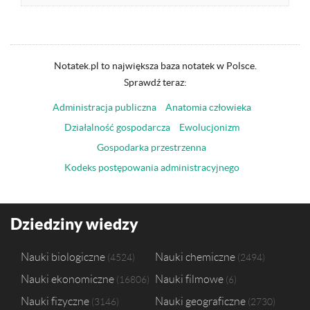
Notatek.pl to największa baza notatek w Polsce.
Sprawdź teraz:
Administracja publiczna
Anatomia człowieka
Działalność gospodarcza
Ewolucjonizm
Gospodarka przestrzenna
Kodeks postępowania administracyjnego
Dziedziny wiedzy
Nauki biologiczne
Nauki chemiczne
4524
2494
Nauki ekonomiczne
Nauki filmowe
16806
6
Nauki fizyczne
Nauki geograficzne
3146
2730